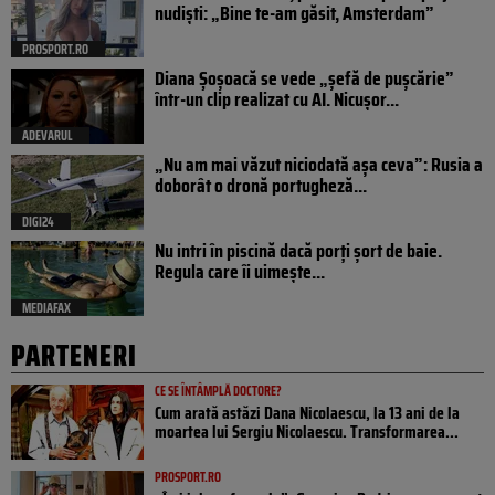
nudiști: „Bine te-am găsit, Amsterdam”
PROSPORT.RO
Diana Șoșoacă se vede „șefă de pușcărie”
într-un clip realizat cu AI. Nicușor...
ADEVARUL
„Nu am mai văzut niciodată așa ceva”: Rusia a
doborât o dronă portugheză...
DIGI24
Nu intri în piscină dacă porți șort de baie.
Regula care îi uimește...
MEDIAFAX
PARTENERI
CE SE ÎNTÂMPLĂ DOCTORE?
Cum arată astăzi Dana Nicolaescu, la 13 ani de la
moartea lui Sergiu Nicolaescu. Transformarea...
PROSPORT.RO