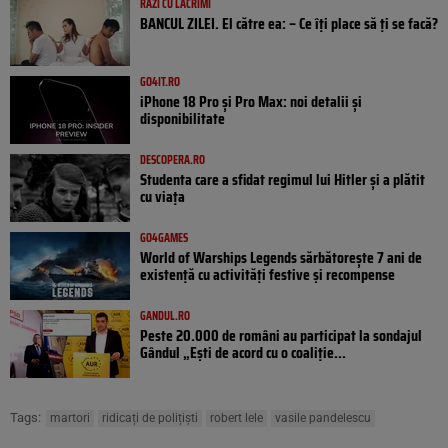
RÂZI CU LACRIMI
BANCUL ZILEI. El către ea: – Ce îți place să ți se facă?
GO4IT.RO
iPhone 18 Pro și Pro Max: noi detalii și
disponibilitate
DESCOPERA.RO
Studenta care a sfidat regimul lui Hitler și a plătit
cu viața
GO4GAMES
World of Warships Legends sărbătorește 7 ani de
existență cu activități festive și recompense
GANDUL.RO
Peste 20.000 de români au participat la sondajul
Gândul „Ești de acord cu o coaliție...
Tags:
martori
ridicați de polițiști
robert lele
vasile pandelescu