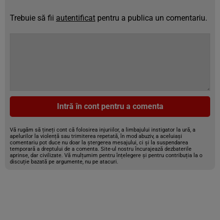
Trebuie să fii
autentificat
pentru a publica un comentariu.
Intră în cont pentru a comenta
Vă rugăm să țineți cont că folosirea injuriilor, a limbajului instigator la ură, a
apelurilor la violență sau trimiterea repetată, în mod abuziv, a aceluiași
comentariu pot duce nu doar la ștergerea mesajului, ci și la suspendarea
temporară a dreptului de a comenta. Site-ul nostru încurajează dezbaterile
aprinse, dar civilizate. Vă mulțumim pentru înțelegere și pentru contribuția la o
discuție bazată pe argumente, nu pe atacuri.