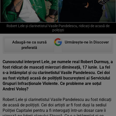
Robert Lele și clarinetistul Vasile Pandelescu, ridicați de acasă de
polițiști
Adaugă-ne ca sursă
Urmărește-ne în Discover
preferată
Cunoscutul interpret Lele, pe numele real Robert Durmuș, a
fost ridicat de mascați miercuri dimineață, 17 iunie. La fel
s-a întâmplat și cu clarinetistul Vasile Pandelescu. Cei doi
au fost vizitați acasă de polițiștii bucureșteni ai Serviciului
Grupuri Infracționale Violente. Ce probleme are soțul
Andrei Voloș?
Robert Lele și clarinetistul Vasile Pandelescu au fost ridicați
de acasă de polițiști. Cei doi artiști ar fi fost duși la sediul
Poliției Capitalei pentru a fi interogați într-un dosar care îi
vizează pe liderii clanului Ștoacă. Ce s-a întâmplat și ce