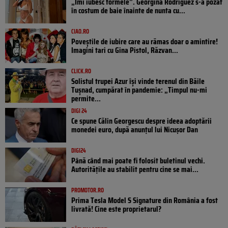
„Îmi iubesc formele”. Georgina Rodriguez s-a pozat
în costum de baie înainte de nunta cu...
CIAO.RO
Poveştile de iubire care au rămas doar o amintire!
Imagini tari cu Gina Pistol, Răzvan...
CLICK.RO
Solistul trupei Azur își vinde terenul din Băile
Tușnad, cumpărat în pandemie: „Timpul nu-mi
permite...
DIGI 24
Ce spune Călin Georgescu despre ideea adoptării
monedei euro, după anunțul lui Nicușor Dan
DIGI24
Până când mai poate fi folosit buletinul vechi.
Autoritățile au stabilit pentru cine se mai...
PROMOTOR.RO
Prima Tesla Model S Signature din România a fost
livrată! Cine este proprietarul?