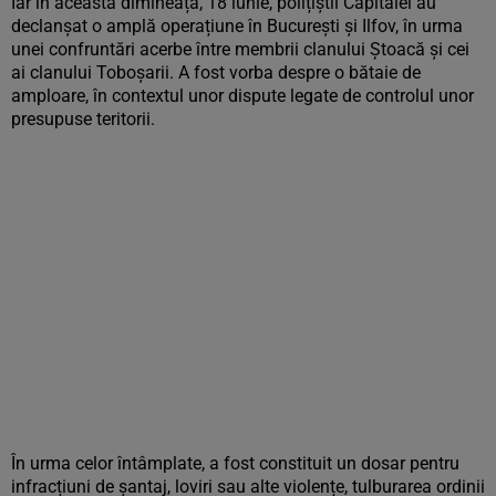
Iar în această dimineață, 18 iunie, polițiștii Capitalei au
declanșat o amplă operațiune în București și Ilfov, în urma
unei confruntări acerbe între membrii clanului Ștoacă și cei
ai clanului Toboșarii. A fost vorba despre o bătaie de
amploare, în contextul unor dispute legate de controlul unor
presupuse teritorii.
În urma celor întâmplate, a fost constituit un dosar pentru
infracțiuni de șantaj, loviri sau alte violențe, tulburarea ordinii