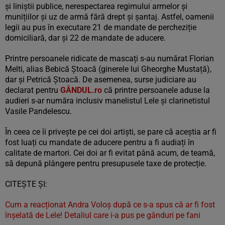
și liniștii publice, nerespectarea regimului armelor și
munițiilor și uz de armă fără drept și șantaj. Astfel, oamenii
legii au pus în executare 21 de mandate de percheziție
domiciliară, dar și 22 de mandate de aducere.
Printre persoanele ridicate de mascați s-au numărat Florian
Melti, alias Bebică Ștoacă (ginerele lui Gheorghe Mustață),
dar și Petrică Ștoacă. De asemenea, surse judiciare au
declarat pentru
GÂNDUL.ro
că printre persoanele aduse la
audieri s-ar număra inclusiv manelistul Lele și clarinetistul
Vasile Pandelescu.
În ceea ce îi privește pe cei doi artiști, se pare că aceștia ar fi
fost luați cu mandate de aducere pentru a fi audiați în
calitate de martori. Cei doi ar fi evitat până acum, de teamă,
să depună plângere pentru presupusele taxe de protecție.
CITEȘTE ȘI:
Cum a reacționat Andra Voloș după ce s-a spus că ar fi fost
înșelată de Lele! Detaliul care i-a pus pe gânduri pe fani