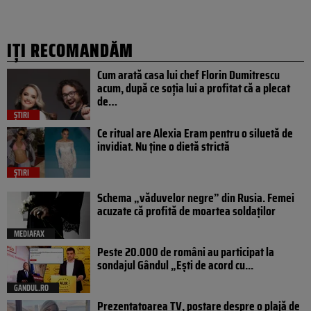
IȚI RECOMANDĂM
Cum arată casa lui chef Florin Dumitrescu
acum, după ce soția lui a profitat că a plecat
de…
ȘTIRI
Ce ritual are Alexia Eram pentru o siluetă de
invidiat. Nu ține o dietă strictă
ȘTIRI
Schema „văduvelor negre” din Rusia. Femei
acuzate că profită de moartea soldaților
MEDIAFAX
Peste 20.000 de români au participat la
sondajul Gândul „Ești de acord cu...
GANDUL.RO
Prezentatoarea TV, postare despre o plajă de