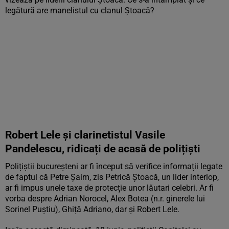
legătură are manelistul cu clanul Ștoacă?
Robert Lele și clarinetistul Vasile
Pandelescu, ridicați de acasă de polițiști
Polițiștii bucureșteni ar fi început să verifice informații legate
de faptul că Petre Șaim, zis Petrică Ștoacă, un lider interlop,
ar fi impus unele taxe de protecție unor lăutari celebri. Ar fi
vorba despre Adrian Norocel, Alex Botea (n.r. ginerele lui
Sorinel Puștiu), Ghiță Adriano, dar și Robert Lele.