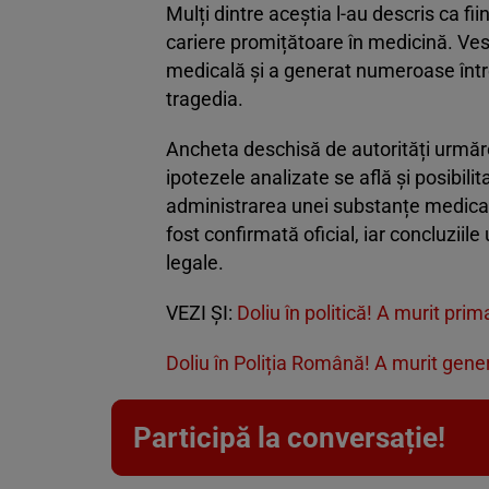
Mulți dintre aceștia l-au descris ca fii
cariere promițătoare în medicină. Vest
medicală și a generat numeroase între
tragedia.
Ancheta deschisă de autorități urmăre
ipotezele analizate se află și posibili
administrarea unei substanțe medic
fost confirmată oficial, iar concluziil
legale.
VEZI ȘI:
Doliu în politică! A murit pr
Doliu în Poliția Română! A murit gene
Participă la conversație!