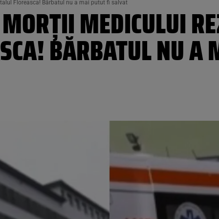
talul Floreasca! Bărbatul nu a mai putut fi salvat
 MORȚII MEDICULUI RE
SCA! BĂRBATUL NU A M