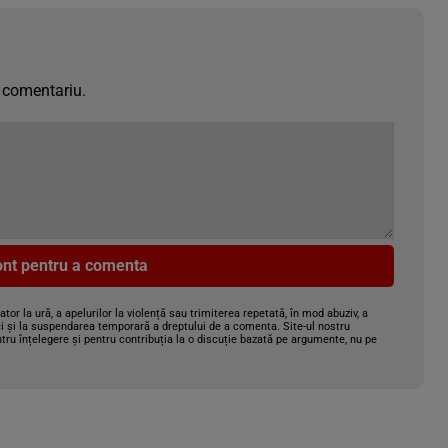
 comentariu.
cont pentru a comenta
gator la ură, a apelurilor la violență sau trimiterea repetată, în mod abuziv, a
i și la suspendarea temporară a dreptului de a comenta. Site-ul nostru
tru înțelegere și pentru contribuția la o discuție bazată pe argumente, nu pe