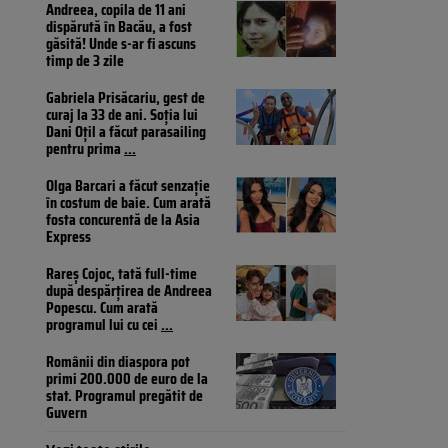
Andreea, copila de 11 ani
dispărută în Bacău, a fost
găsită! Unde s-ar fi ascuns
timp de 3 zile
Gabriela Prisăcariu, gest de
curaj la 33 de ani. Soția lui
Dani Oțil a făcut parasailing
pentru prima
...
Olga Barcari a făcut senzație
în costum de baie. Cum arată
fosta concurentă de la Asia
Express
Rareș Cojoc, tată full-time
după despărțirea de Andreea
Popescu. Cum arată
programul lui cu cei
...
Românii din diaspora pot
primi 200.000 de euro de la
stat. Programul pregătit de
Guvern