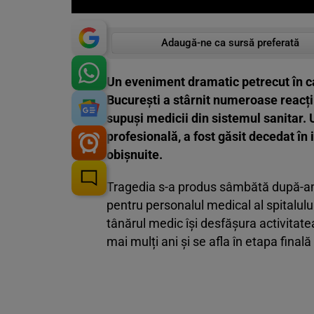
Adaugă-ne ca sursă preferată
Un eveniment dramatic petrecut în ca
București a stârnit numeroase reacții
supuși medicii din sistemul sanitar. 
profesională, a fost găsit decedat în 
obișnuite.
Tragedia s-a produs sâmbătă după-ami
pentru personalul medical al spitalulu
tânărul medic își desfășura activitatea
mai mulți ani și se afla în etapa finală