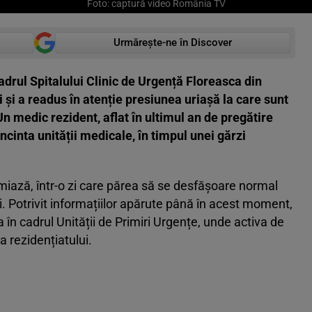
Foto: captură video România TV
Urmărește-ne în Discover
drul Spitalului Clinic de Urgență Floreasca din
 și a readus în atenție presiunea uriașă la care sunt
Un medic rezident, aflat în ultimul an de pregătire
incinta unității medicale, în timpul unei gărzi
ază, într-o zi care părea să se desfășoare normal
i. Potrivit informațiilor apărute până în acest moment,
 în cadrul Unității de Primiri Urgențe, unde activa de
 a rezidențiatului.