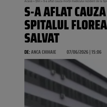
Acasă
»
Știri
»
S-a aflat cauza morții medicului rezident de la Spi
S-A AFLAT CAUZA
SPITALUL FLOREA
SALVAT
DE:
ANCA CHIHAIE
07/06/2026 | 15:06