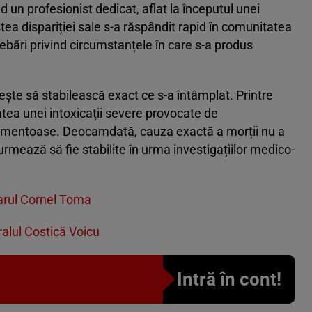
nd un profesionist dedicat, aflat la începutul unei
ea dispariției sale s-a răspândit rapid în comunitatea
bări privind circumstanțele în care s-a produs
ște să stabilească exact ce s-a întâmplat. Printre
tatea unei intoxicații severe provocate de
amentoase. Deocamdată, cauza exactă a morții nu a
e urmează să fie stabilite în urma investigațiilor medico-
imarul Cornel Toma
ralul Costică Voicu
Intră în cont!