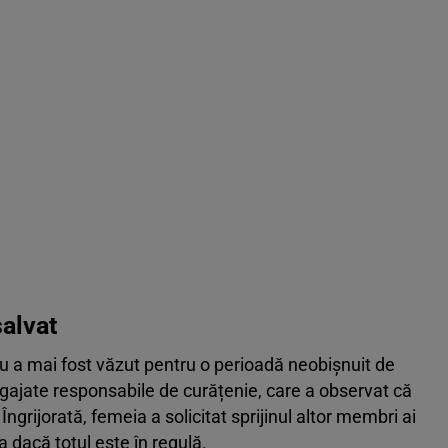
salvat
u a mai fost văzut pentru o perioadă neobișnuit de
ngajate responsabile de curățenie, care a observat că
grijorată, femeia a solicitat sprijinul altor membri ai
a dacă totul este în regulă.