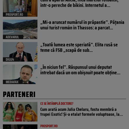
într-o pereche de bikini. Internetul a...
PROSPORT.RO
„Mi-a aruncat numărul în prăpastie”. Pățania
unui turist român în Thassos: a parcat...
ADEVARUL
„Toată lumea este speriată”. Elita rusă se
teme că FSB „scapă de sub...
DIGI24
„În niciun fel”. Răspunsul unui deputat
întrebat dacă un om obișnuit poate obține...
MEDIAFAX
PARTENERI
CE SE ÎNTÂMPLĂ DOCTORE?
Cum arată acum Julia Chelaru, fosta membră a
trupei Exotic! Și-a etalat formele voluptoase, la...
PROSPORT.RO