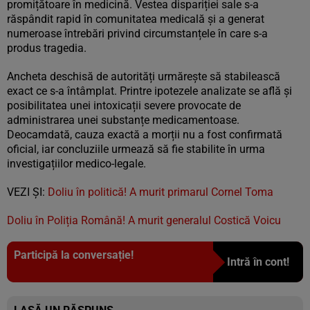
promițătoare în medicină. Vestea dispariției sale s-a
răspândit rapid în comunitatea medicală și a generat
numeroase întrebări privind circumstanțele în care s-a
produs tragedia.
Ancheta deschisă de autorități urmărește să stabilească
exact ce s-a întâmplat. Printre ipotezele analizate se află și
posibilitatea unei intoxicații severe provocate de
administrarea unei substanțe medicamentoase.
Deocamdată, cauza exactă a morții nu a fost confirmată
oficial, iar concluziile urmează să fie stabilite în urma
investigațiilor medico-legale.
VEZI ȘI:
Doliu în politică! A murit primarul Cornel Toma
Doliu în Poliția Română! A murit generalul Costică Voicu
Participă la conversație!
Intră în cont!