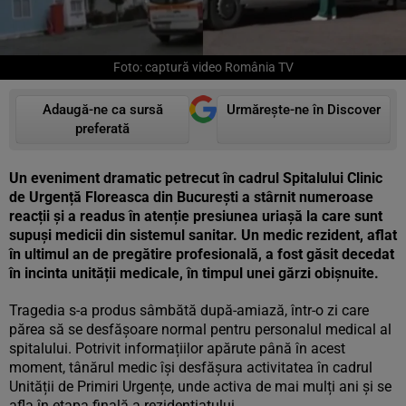
Foto: captură video România TV
Adaugă-ne ca sursă
Urmărește-ne în Discover
preferată
Un eveniment dramatic petrecut în cadrul Spitalului Clinic
de Urgență Floreasca din București a stârnit numeroase
reacții și a readus în atenție presiunea uriașă la care sunt
supuși medicii din sistemul sanitar. Un medic rezident, aflat
în ultimul an de pregătire profesională, a fost găsit decedat
în incinta unității medicale, în timpul unei gărzi obișnuite.
Tragedia s-a produs sâmbătă după-amiază, într-o zi care
părea să se desfășoare normal pentru personalul medical al
spitalului. Potrivit informațiilor apărute până în acest
moment, tânărul medic își desfășura activitatea în cadrul
Unității de Primiri Urgențe, unde activa de mai mulți ani și se
afla în etapa finală a rezidențiatului.