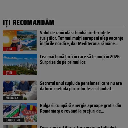
IȚI RECOMANDĂM
Valul de caniculă schimbă preferințele
turiștilor. Tot mai mulți europeni aleg vacanțe
în țările nordice, dar Mediterana rămâne…
ȘTIRI
Cea mai bună țară în care să te muți în 2026.
Surpriza de pe primul loc
ȘTIRI
Secretul unui cuplu de pensionari care nu are
datorii: metoda plicurilor le-a schimbat...
MEDIAFAX
Bulgarii cumpără energie aproape gratis din
România și o revând la prețuri de...
GANDUL.RO
Cum a apărut Alicia, fiica marelui fotbalist,