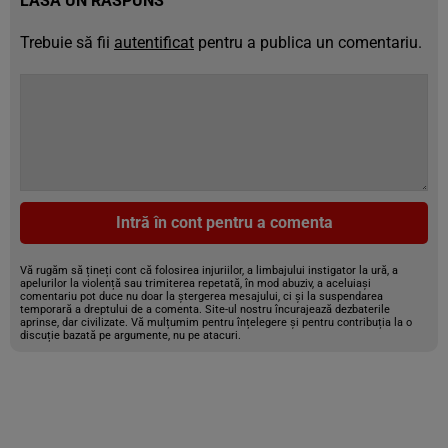
LASĂ UN RĂSPUNS
Trebuie să fii
autentificat
pentru a publica un comentariu.
Intră în cont pentru a comenta
Vă rugăm să țineți cont că folosirea injuriilor, a limbajului instigator la ură, a
apelurilor la violență sau trimiterea repetată, în mod abuziv, a aceluiași
comentariu pot duce nu doar la ștergerea mesajului, ci și la suspendarea
temporară a dreptului de a comenta. Site-ul nostru încurajează dezbaterile
aprinse, dar civilizate. Vă mulțumim pentru înțelegere și pentru contribuția la o
discuție bazată pe argumente, nu pe atacuri.