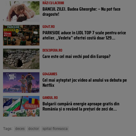
RÂZI CU LACRIMI
BANCUL ZILEI. Badea Gheorghe: – Nu pot face
dragoste!
GO4IT.RO
PARKSIDE aduce în LIDL TOP 7 scule pentru orice
atelier. „Vedeta” ofertei costă doar 129...
DESCOPERA.RO
Care este cel mai vechi pod din Europa?
GO4GAMES
Cel mai așteptat joc video al anului va debuta pe
Netflix
GANDUL.RO
Bulgarii cumpără energie aproape gratis din
România și o revând la prețuri de zeci de...
Tags:
deces
doctor
spital floreasca