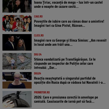
Ioana Țiriac, vacanță de mega – lux într-un castel
unde o noapte de cazare costă...
CIAO.RO
Poveştile de iubire care au rămas doar o amintire!
Imagini tari cu Gina Pistol, Răzvan...
CLICK.RO
Imagini rare cu George și Ilinca Simion: „Am revenit
în locul unde am trăit una...
DIGI 24
Stânca vandalizată pe Transfăgărășan. Ce le
răspunde un inspector de Poliție celor care
întreabă: „Dar...
DIGI24
Reacția neașteptată a singurului partidul de
opoziţie din Rusia după ce văduva lui Navalnîi i-a...
PROMOTOR.RO
2026: Care e presiunea corectă în anvelope pe
caniculă. Cauciucurile de iarnă pot să facă...