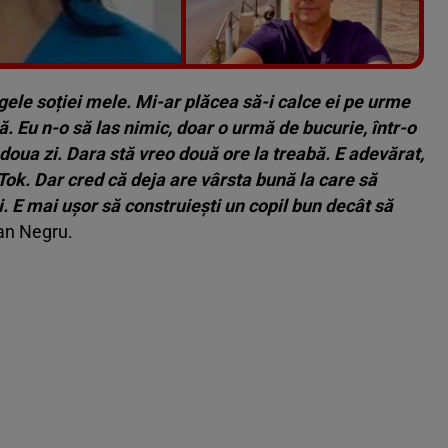
Vezi galeria foto
8 poze
gele soției mele. Mi-ar plăcea să-i calce ei pe urme
. Eu n-o să las nimic, doar o urmă de bucurie, într-o
 doua zi. Dara stă vreo două ore la treabă. E adevărat,
 Tok. Dar cred că deja are vârsta bună la care să
. E mai ușor să construiești un copil bun decât să
an Negru.