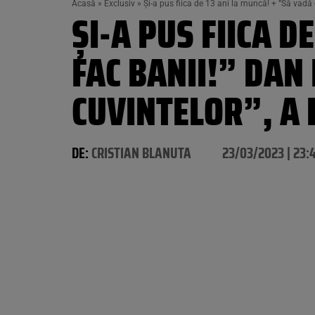
Acasă
»
Exclusiv
»
Și-a pus fiica de 13 ani la muncă! + ”Să vadă 
ȘI-A PUS FIICA D
FAC BANII!” DAN
CUVINTELOR”, A 
DE:
CRISTIAN BLANUTA
23/03/2023 | 23: