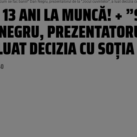
cum se fac banii!” Dan Negru, prezentatorul de la ”Jocul cuvintelor”, a luat decizia c
E 13 ANI LA MUNCĂ! + 
 NEGRU, PREZENTATORU
LUAT DECIZIA CU SOȚIA
40