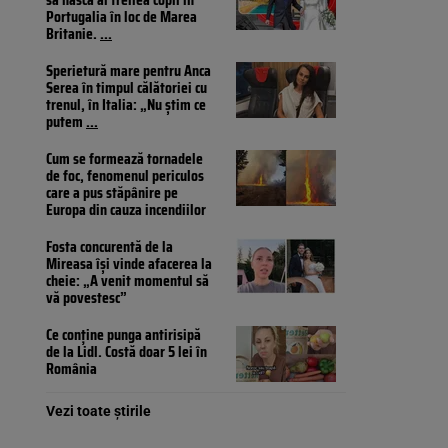
Portugalia în loc de Marea
Britanie.
...
Sperietură mare pentru Anca
Serea în timpul călătoriei cu
trenul, în Italia: „Nu știm ce
putem
...
Cum se formează tornadele
de foc, fenomenul periculos
care a pus stăpânire pe
Europa din cauza incendiilor
Fosta concurentă de la
Mireasa își vinde afacerea la
cheie: „A venit momentul să
vă povestesc”
Ce conține punga antirisipă
de la Lidl. Costă doar 5 lei în
România
Vezi toate știrile