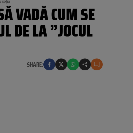
u soția
”SĂ VADĂ CUM SE
L DE LA ”JOCUL
SHARE: