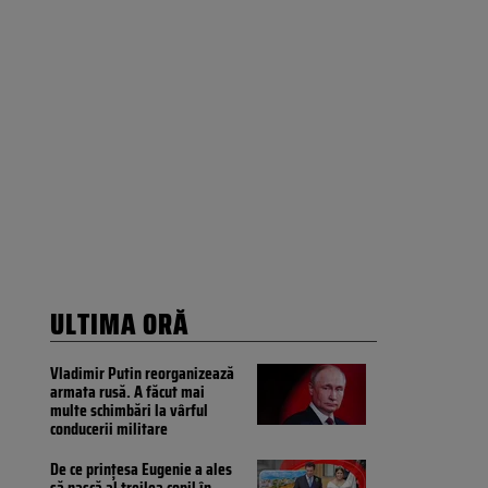
ULTIMA ORĂ
Vladimir Putin reorganizează
armata rusă. A făcut mai
multe schimbări la vârful
conducerii militare
De ce prințesa Eugenie a ales
să nască al treilea copil în