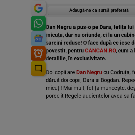
Adaugă-ne ca sursă preferată
Dan Negru a pus-o pe Dara, fetița lui
micuța, dar nu oriunde, ci la un cabi
sarcini reduse! O face după ce iese d
povestit, pentru
CANCAN.RO
, cum a 
detaliile, în exclusivitate.
Doi copii are
Dan Negru
cu Codruța, f
dăruit doi copii, Dara și Bogdan. Repe
micuți! Mai mult, fetița muncește, deș
poreclit Regele audiențelor avea să fa