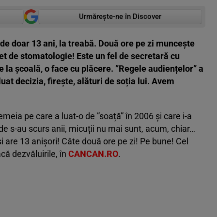
Urmărește-ne în Discover
 de doar 13 ani, la treabă. Două ore pe zi muncește
net de stomatologie! Este un fel de secretară cu
e la școală, o face cu plăcere. ”Regele audiențelor” a
luat decizia, firește, alături de soția lui. Avem
emeia pe care a luat-o de ”soață” în 2006 și care i-a
de s-au scurs anii, micuții nu mai sunt, acum, chiar…
i are 13 anișori! Câte două ore pe zi! Pe bune! Cel
că dezvăluirile, în
CANCAN.RO
.