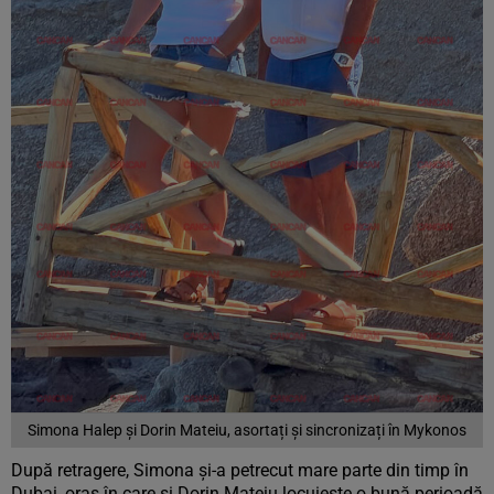
Simona Halep și Dorin Mateiu, asortați și sincronizați în Mykonos
După retragere, Simona și-a petrecut mare parte din timp în
Dubai, oraș în care și Dorin Mateiu locuiește o bună perioadă