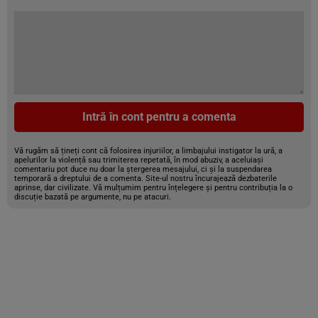
Intră în cont pentru a comenta
Vă rugăm să țineți cont că folosirea injuriilor, a limbajului instigator la ură, a
apelurilor la violență sau trimiterea repetată, în mod abuziv, a aceluiași
comentariu pot duce nu doar la ștergerea mesajului, ci și la suspendarea
temporară a dreptului de a comenta. Site-ul nostru încurajează dezbaterile
aprinse, dar civilizate. Vă mulțumim pentru înțelegere și pentru contribuția la o
discuție bazată pe argumente, nu pe atacuri.