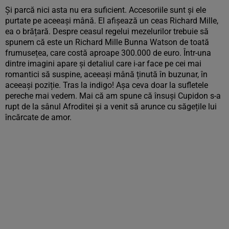
Și parcă nici asta nu era suficient. Accesoriile sunt și ele
purtate pe aceeași mână. El afișează un ceas Richard Mille,
ea o brățară. Despre ceasul regelui mezelurilor trebuie să
spunem că este un Richard Mille Bunna Watson de toată
frumusețea, care costă aproape 300.000 de euro. Într-una
dintre imagini apare și detaliul care i-ar face pe cei mai
romantici să suspine, aceeași mână ținută în buzunar, în
aceeași poziție. Tras la indigo! Așa ceva doar la sufletele
pereche mai vedem. Mai că am spune că însuși Cupidon s-a
rupt de la sânul Afroditei și a venit să arunce cu săgețile lui
încărcate de amor.