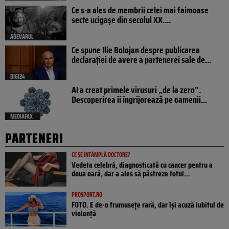
Ce s-a ales de membrii celei mai faimoase
secte ucigașe din secolul XX....
ADEVARUL
Ce spune Ilie Bolojan despre publicarea
declarației de avere a partenerei sale de...
DIGI24
AI a creat primele virusuri „de la zero”.
Descoperirea îi îngrijorează pe oamenii...
MEDIAFAX
PARTENERI
CE SE ÎNTÂMPLĂ DOCTORE?
Vedeta celebră, diagnosticată cu cancer pentru a
doua oară, dar a ales să păstreze totul...
PROSPORT.RO
FOTO. E de-o frumusețe rară, dar își acuză iubitul de
violență