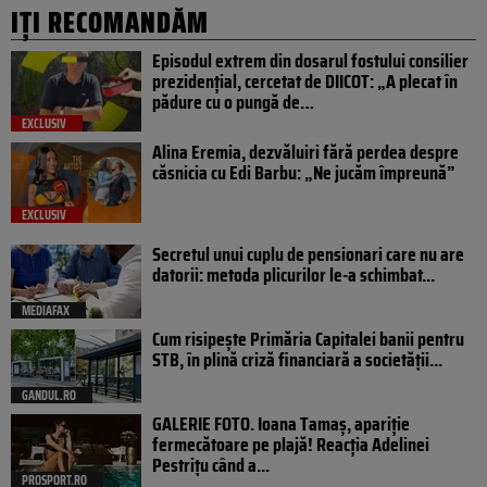
IȚI RECOMANDĂM
Episodul extrem din dosarul fostului consilier
prezidențial, cercetat de DIICOT: „A plecat în
pădure cu o pungă de…
EXCLUSIV
Alina Eremia, dezvăluiri fără perdea despre
căsnicia cu Edi Barbu: „Ne jucăm împreună”
EXCLUSIV
Secretul unui cuplu de pensionari care nu are
datorii: metoda plicurilor le-a schimbat...
MEDIAFAX
Cum risipește Primăria Capitalei banii pentru
STB, în plină criză financiară a societății...
GANDUL.RO
GALERIE FOTO. Ioana Tamaş, apariție
fermecătoare pe plajă! Reacția Adelinei
Pestrițu când a...
PROSPORT.RO