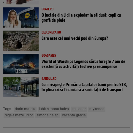
GO4IT.RO
O jucărie din Lidl a explodat la căldură: copil cu
grefă de piele
DESCOPERA.RO
Care este cel mai vechi pod din Europa?
GO4GAMES
World of Warships Legends sărbătorește 7 ani de
existență cu activități festive și recompense
GANDUL.RO
Cum risipește Primăria Capitalei banii pentru STB,
în plină criză financiară a societății de transport
Tags:
dorin mateiu
iubit simona halep
milionar
mykonos
regele mezelurilor
simona halep
vacanta grecia