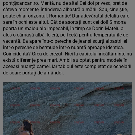
pont@cancan.ro. Merită, nu de alta! Cei doi privesc, preț de
câteva momente, întinderea albastră a mării. Sau, cine știe,
poate chiar orizontul. Romantic! Dar adevăratul detaliu care
sare în ochi este altul. Cât de asortați sunt cei doi! Simona
poartă un maiou alb impecabil, în timp ce Dorin Mateiu a
ales o cămașă albă, lejeră, perfectă pentru temperaturile de
vacanță. Ea apare într-o pereche de jeanși scurți albaștri, el
într-o pereche de bermude într-o nuanță aproape identică.
Coincidență? Greu de crezut. Nici la capitolul încălțăminte nu
există diferențe prea mari. Ambii au optat pentru modele în
aceeași nuanță camel, iar tabloul este completat de ochelarii
de soare purtați de amândoi.