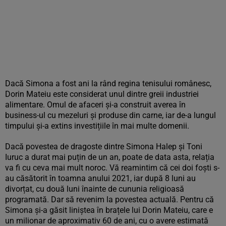
Dacă Simona a fost ani la rând regina tenisului românesc,
Dorin Mateiu este considerat unul dintre greii industriei
alimentare. Omul de afaceri și-a construit averea în
business-ul cu mezeluri și produse din carne, iar de-a lungul
timpului și-a extins investițiile în mai multe domenii.
Dacă povestea de dragoste dintre Simona Halep și Toni
Iuruc a durat mai puțin de un an, poate de data asta, relația
va fi cu ceva mai mult noroc. Vă reamintim că cei doi foști s-
au căsătorit în toamna anului 2021, iar după 8 luni au
divorțat, cu două luni înainte de cununia religioasă
programată. Dar să revenim la povestea actuală. Pentru că
Simona și-a găsit liniștea în brațele lui Dorin Mateiu, care e
un milionar de aproximativ 60 de ani, cu o avere estimată