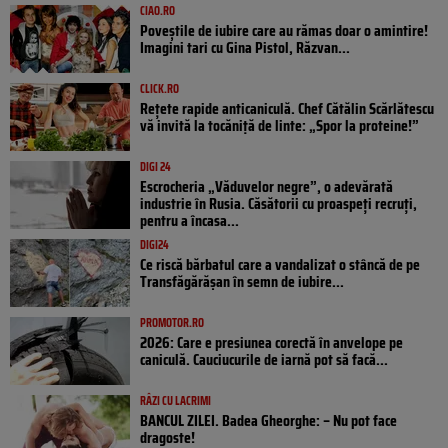
CIAO.RO
Poveştile de iubire care au rămas doar o amintire!
Imagini tari cu Gina Pistol, Răzvan...
CLICK.RO
Rețete rapide anticaniculă. Chef Cătălin Scărlătescu
vă invită la tocăniță de linte: „Spor la proteine!”
DIGI 24
Escrocheria „Văduvelor negre”, o adevărată
industrie în Rusia. Căsătorii cu proaspeți recruți,
pentru a încasa...
DIGI24
Ce riscă bărbatul care a vandalizat o stâncă de pe
Transfăgărășan în semn de iubire...
PROMOTOR.RO
2026: Care e presiunea corectă în anvelope pe
caniculă. Cauciucurile de iarnă pot să facă...
RÂZI CU LACRIMI
BANCUL ZILEI. Badea Gheorghe: – Nu pot face
dragoste!