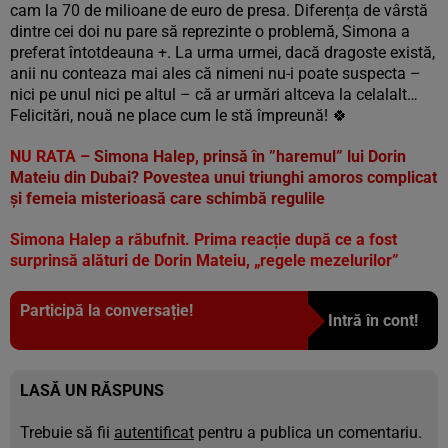
cam la 70 de milioane de euro de presa. Diferența de vârstă
dintre cei doi nu pare să reprezinte o problemă, Simona a
preferat întotdeauna +. La urma urmei, dacă dragoste există,
anii nu conteaza mai ales că nimeni nu-i poate suspecta –
nici pe unul nici pe altul – că ar urmări altceva la celalalt…
Felicitări, nouă ne place cum le stă împreună! 🍀
NU RATA –
Simona Halep, prinsă în ”haremul” lui Dorin
Mateiu din Dubai? Povestea unui triunghi amoros complicat
și femeia misterioasă care schimbă regulile
Simona Halep a răbufnit. Prima reacție după ce a fost
surprinsă alături de Dorin Mateiu, „regele mezelurilor”
Participă la conversație!
Intră în cont!
LASĂ UN RĂSPUNS
Trebuie să fii
autentificat
pentru a publica un comentariu.