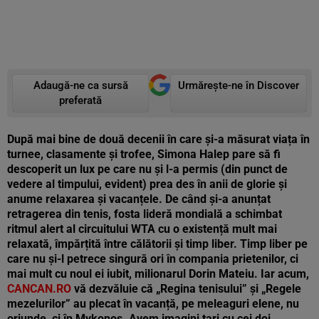
Adaugă-ne ca sursă
Urmărește-ne în Discover
preferată
După mai bine de două decenii în care și-a măsurat viața în
turnee, clasamente și trofee, Simona Halep pare să fi
descoperit un lux pe care nu și l-a permis (din punct de
vedere al timpului, evident) prea des în anii de glorie și
anume relaxarea și vacanțele. De când și-a anunțat
retragerea din tenis, fosta lideră mondială a schimbat
ritmul alert al circuitului WTA cu o existență mult mai
relaxată, împărțită între călătorii și timp liber. Timp liber pe
care nu și-l petrece singură ori în compania prietenilor, ci
mai mult cu noul ei iubit, milionarul Dorin Mateiu. Iar acum,
CANCAN.RO
vă dezvăluie că „Regina tenisului” și „Regele
mezelurilor” au plecat în vacanță, pe meleaguri elene, nu
oriunde, ci în Mykonos. Avem imagini tari cu cei doi