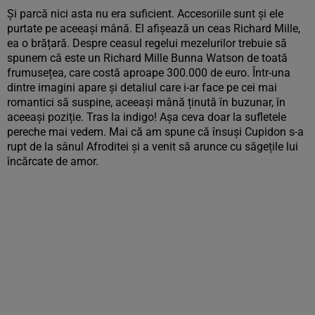
Și parcă nici asta nu era suficient. Accesoriile sunt și ele
purtate pe aceeași mână. El afișează un ceas Richard Mille,
ea o brățară. Despre ceasul regelui mezelurilor trebuie să
spunem că este un Richard Mille Bunna Watson de toată
frumusețea, care costă aproape 300.000 de euro. Într-una
dintre imagini apare și detaliul care i-ar face pe cei mai
romantici să suspine, aceeași mână ținută în buzunar, în
aceeași poziție. Tras la indigo! Așa ceva doar la sufletele
pereche mai vedem. Mai că am spune că însuși Cupidon s-a
rupt de la sânul Afroditei și a venit să arunce cu săgețile lui
încărcate de amor.