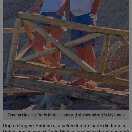
Simona Halep și Dorin Mateiu, asortați și sincronizați în Mykonos
După retragere, Simona și-a petrecut mare parte din timp în
Dubai, oraș în care și Dorin Mateiu locuiește o bună perioadă