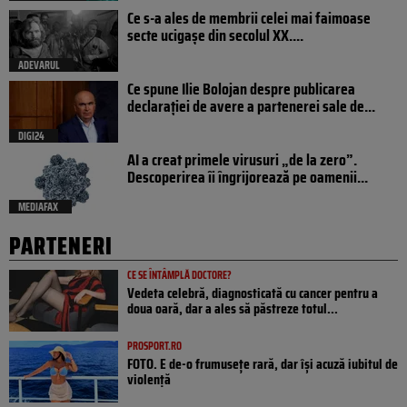
Ce s-a ales de membrii celei mai faimoase
secte ucigașe din secolul XX....
ADEVARUL
Ce spune Ilie Bolojan despre publicarea
declarației de avere a partenerei sale de...
DIGI24
AI a creat primele virusuri „de la zero”.
Descoperirea îi îngrijorează pe oamenii...
MEDIAFAX
PARTENERI
CE SE ÎNTÂMPLĂ DOCTORE?
Vedeta celebră, diagnosticată cu cancer pentru a
doua oară, dar a ales să păstreze totul...
PROSPORT.RO
FOTO. E de-o frumusețe rară, dar își acuză iubitul de
violență