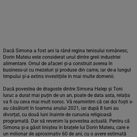
Dacă Simona a fost ani la rând regina tenisului românesc,
Dorin Mateiu este considerat unul dintre greii industriei
alimentare. Omul de afaceri și-a construit averea în
business-ul cu mezeluri și produse din carne, iar de-a lungul
timpului și-a extins investițiile în mai multe domenii.
Dacă povestea de dragoste dintre Simona Halep și Toni
Iuruc a durat mai puțin de un an, poate de data asta, relația
va fi cu ceva mai mult noroc. Vă reamintim că cei doi foști s-
au căsătorit în toamna anului 2021, iar după 8 luni au
divorțat, cu două luni înainte de cununia religioasă
programată. Dar să revenim la povestea actuală. Pentru că
Simona și-a găsit liniștea în brațele lui Dorin Mateiu, care e
un milionar de aproximativ 60 de ani, cu o avere estimată