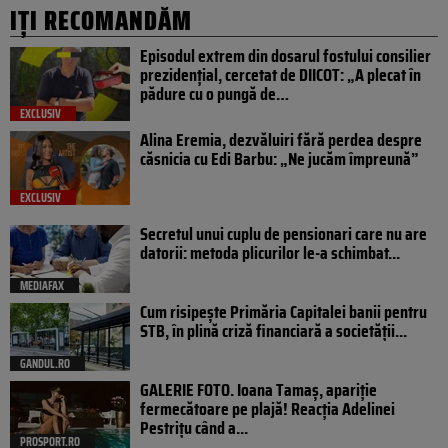
IȚI RECOMANDĂM
Episodul extrem din dosarul fostului consilier
prezidențial, cercetat de DIICOT: „A plecat în
pădure cu o pungă de…
EXCLUSIV
Alina Eremia, dezvăluiri fără perdea despre
căsnicia cu Edi Barbu: „Ne jucăm împreună”
EXCLUSIV
Secretul unui cuplu de pensionari care nu are
datorii: metoda plicurilor le-a schimbat...
MEDIAFAX
Cum risipește Primăria Capitalei banii pentru
STB, în plină criză financiară a societății...
GANDUL.RO
GALERIE FOTO. Ioana Tamaş, apariție
fermecătoare pe plajă! Reacția Adelinei
Pestrițu când a...
PROSPORT.RO