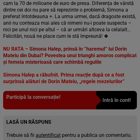
cam la 70 de milioane de euro de presa. Diferența de vârstă
dintre cei doi nu pare să reprezinte o problemă, Simona a
preferat întotdeauna +. La urma urmei, dacă dragoste există,
anii nu conteaza mai ales că nimeni nu-i poate suspecta –
nici pe unul nici pe altul – că ar urmări altceva la celalalt…
Felicitări, nouă ne place cum le stă împreună! 🍀
NU RATA –
Simona Halep, prinsă în ”haremul” lui Dorin
Mateiu din Dubai? Povestea unui triunghi amoros complicat
și femeia misterioasă care schimbă regulile
Simona Halep a răbufnit. Prima reacție după ce a fost
surprinsă alături de Dorin Mateiu, „regele mezelurilor”
Participă la conversație!
Intră în cont!
LASĂ UN RĂSPUNS
Trebuie să fii
autentificat
pentru a publica un comentariu.