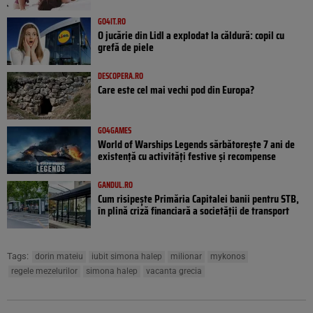
GO4IT.RO
O jucărie din Lidl a explodat la căldură: copil cu
grefă de piele
DESCOPERA.RO
Care este cel mai vechi pod din Europa?
GO4GAMES
World of Warships Legends sărbătorește 7 ani de
existență cu activități festive și recompense
GANDUL.RO
Cum risipește Primăria Capitalei banii pentru STB,
în plină criză financiară a societății de transport
Tags:
dorin mateiu
iubit simona halep
milionar
mykonos
regele mezelurilor
simona halep
vacanta grecia