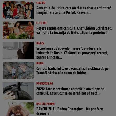
CIAO.RO
Poveştile de iubire care au rămas doar o amintire!
Imagini tari cu Gina Pistol, Răzvan...
CLICK.RO
Rețete rapide anticaniculă. Chef Cătălin Scărlătescu
vă invită la tocăniță de linte: „Spor la proteine!”
DIGI 24
Escrocheria „Văduvelor negre”, o adevărată
industrie în Rusia. Căsătorii cu proaspeți recruți,
pentru a încasa...
DIGI24
Ce riscă bărbatul care a vandalizat o stâncă de pe
Transfăgărășan în semn de iubire...
PROMOTOR.RO
2026: Care e presiunea corectă în anvelope pe
caniculă. Cauciucurile de iarnă pot să facă...
RÂZI CU LACRIMI
BANCUL ZILEI. Badea Gheorghe: – Nu pot face
dragoste!