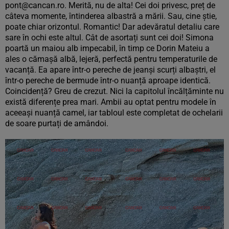
pont@cancan.ro. Merită, nu de alta! Cei doi privesc, preț de
câteva momente, întinderea albastră a mării. Sau, cine știe,
poate chiar orizontul. Romantic! Dar adevăratul detaliu care
sare în ochi este altul. Cât de asortați sunt cei doi! Simona
poartă un maiou alb impecabil, în timp ce Dorin Mateiu a
ales o cămașă albă, lejeră, perfectă pentru temperaturile de
vacanță. Ea apare într-o pereche de jeanși scurți albaștri, el
într-o pereche de bermude într-o nuanță aproape identică.
Coincidență? Greu de crezut. Nici la capitolul încălțăminte nu
există diferențe prea mari. Ambii au optat pentru modele în
aceeași nuanță camel, iar tabloul este completat de ochelarii
de soare purtați de amândoi.