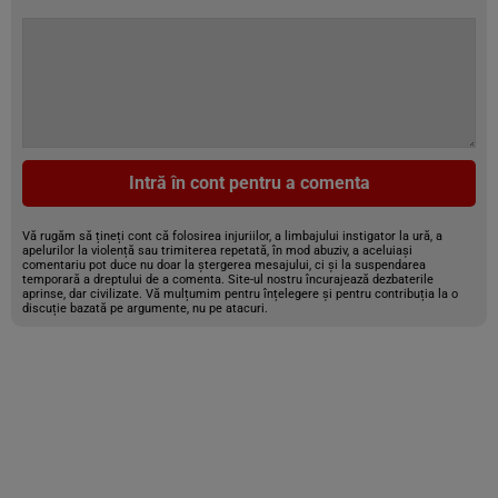
Intră în cont pentru a comenta
Vă rugăm să țineți cont că folosirea injuriilor, a limbajului instigator la ură, a
apelurilor la violență sau trimiterea repetată, în mod abuziv, a aceluiași
comentariu pot duce nu doar la ștergerea mesajului, ci și la suspendarea
temporară a dreptului de a comenta. Site-ul nostru încurajează dezbaterile
aprinse, dar civilizate. Vă mulțumim pentru înțelegere și pentru contribuția la o
discuție bazată pe argumente, nu pe atacuri.