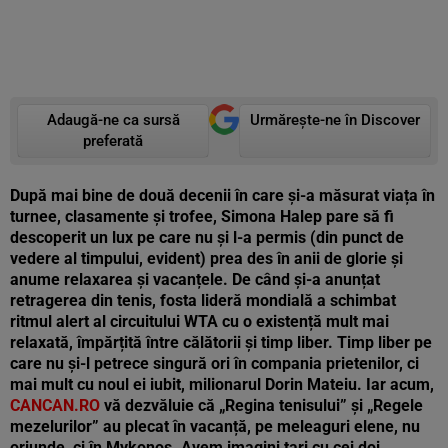
Adaugă-ne ca sursă
Urmărește-ne în Discover
preferată
După mai bine de două decenii în care și-a măsurat viața în
turnee, clasamente și trofee, Simona Halep pare să fi
descoperit un lux pe care nu și l-a permis (din punct de
vedere al timpului, evident) prea des în anii de glorie și
anume relaxarea și vacanțele. De când și-a anunțat
retragerea din tenis, fosta lideră mondială a schimbat
ritmul alert al circuitului WTA cu o existență mult mai
relaxată, împărțită între călătorii și timp liber. Timp liber pe
care nu și-l petrece singură ori în compania prietenilor, ci
mai mult cu noul ei iubit, milionarul Dorin Mateiu. Iar acum,
CANCAN.RO
vă dezvăluie că „Regina tenisului” și „Regele
mezelurilor” au plecat în vacanță, pe meleaguri elene, nu
oriunde, ci în Mykonos. Avem imagini tari cu cei doi