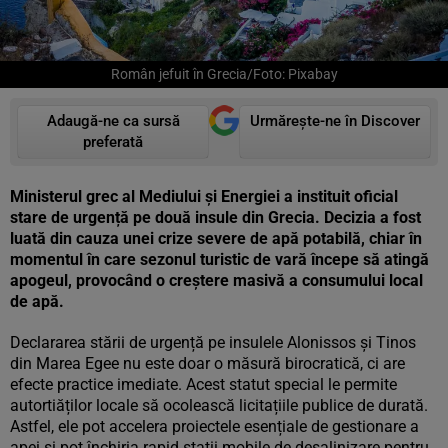
Român jefuit în Grecia/Foto: Pixabay
Adaugă-ne ca sursă
Urmărește-ne în Discover
preferată
Ministerul grec al Mediului și Energiei a instituit oficial
stare de urgență pe două insule din Grecia. Decizia a fost
luată din cauza unei crize severe de apă potabilă, chiar în
momentul în care sezonul turistic de vară începe să atingă
apogeul, provocând o creștere masivă a consumului local
de apă.
Declararea stării de urgență pe insulele Alonissos și Tinos
din Marea Egee nu este doar o măsură birocratică, ci are
efecte practice imediate. Acest statut special le permite
autortiăților locale să ocolească licitațiile publice de durată.
Astfel, ele pot accelera proiectele esențiale de gestionare a
apei și pot închiria rapid stații mobile de desalinizare pentru