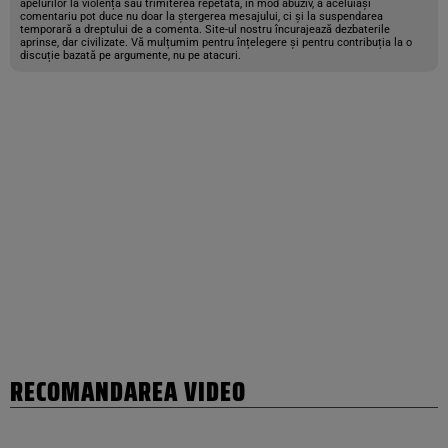
apelurilor la violență sau trimiterea repetată, în mod abuziv, a aceluiași
comentariu pot duce nu doar la ștergerea mesajului, ci și la suspendarea
temporară a dreptului de a comenta. Site-ul nostru încurajează dezbaterile
aprinse, dar civilizate. Vă mulțumim pentru înțelegere și pentru contribuția la o
discuție bazată pe argumente, nu pe atacuri.
RECOMANDAREA VIDEO