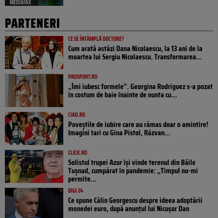
MEDIAFAX
PARTENERI
CE SE ÎNTÂMPLĂ DOCTORE?
Cum arată astăzi Dana Nicolaescu, la 13 ani de la
moartea lui Sergiu Nicolaescu. Transformarea...
PROSPORT.RO
„Îmi iubesc formele”. Georgina Rodriguez s-a pozat
în costum de baie înainte de nunta cu...
CIAO.RO
Poveştile de iubire care au rămas doar o amintire!
Imagini tari cu Gina Pistol, Răzvan...
CLICK.RO
Solistul trupei Azur își vinde terenul din Băile
Tușnad, cumpărat în pandemie: „Timpul nu-mi
permite...
DIGI 24
Ce spune Călin Georgescu despre ideea adoptării
monedei euro, după anunțul lui Nicușor Dan