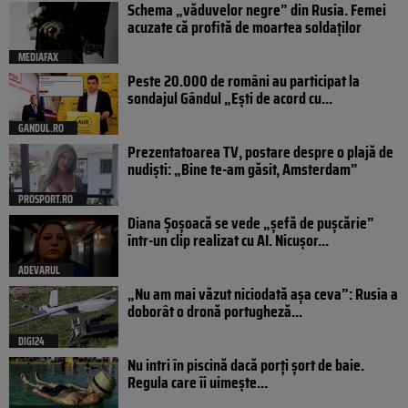
Schema „văduvelor negre” din Rusia. Femei
acuzate că profită de moartea soldaților
MEDIAFAX
Peste 20.000 de români au participat la
sondajul Gândul „Ești de acord cu...
GANDUL.RO
Prezentatoarea TV, postare despre o plajă de
nudiști: „Bine te-am găsit, Amsterdam”
PROSPORT.RO
Diana Șoșoacă se vede „șefă de pușcărie”
într-un clip realizat cu AI. Nicușor...
ADEVARUL
„Nu am mai văzut niciodată așa ceva”: Rusia a
doborât o dronă portugheză...
DIGI24
Nu intri în piscină dacă porți șort de baie.
Regula care îi uimește...