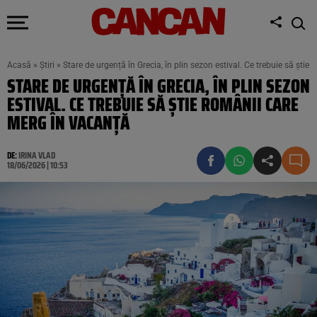
Acasă
»
Știri
»
Stare de urgență în Grecia, în plin sezon estival. Ce trebuie să ști
STARE DE URGENȚĂ ÎN GRECIA, ÎN PLIN SEZON
ESTIVAL. CE TREBUIE SĂ ȘTIE ROMÂNII CARE
MERG ÎN VACANȚĂ
DE:
IRINA VLAD
18/06/2026 | 10:53