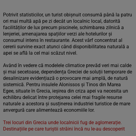
Potrivit statisticilor, un turist obișnuit consumă până la patru
ori mai multă apă pe zi decât un localnic local, datorită
facilităților de lux precum piscinele, schimbarea zilnică a
lenjeriei, amenajarea spațiilor verzi ale hotelurilor și
consumul intens în restaurante. Acest vârf concentrat al
cererii survine exact atunci când disponibilitatea naturală a
apei se află la cel mai scăzut nivel.
Având în vedere că modelele climatice prevăd veri mai calde
și mai secetoase, dependența Greciei de soluții temporare de
desalinizare evidențiază o provocare mai amplă, de natură
sistemică. Pentru insulele Alonissos și Tinos din Marea
Egee, situate în Grecia, ieșirea din criza apei va necesita un
echilibru delicat între protejarea celei mai fragile resurse
naturale a acestora și susținerea industriei turistice de mare
anvergură care alimentează economiile lor.
Trei locuri din Grecia unde localnicii fug de aglomerație.
Destinațiile pe care turiștii străini încă nu le-au descoperit