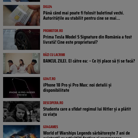
DIGI24
Până când mai poate fi folosit buletinul vechi.
Autoritățile au stabilit pentru cine se mai...
PROMOTOR.RO
Prima Tesla Model S Signature din România a fost
livrată! Cine este proprietarul?
RÂZI CU LACRIMI
BANCUL ZILEI. El către ea: – Ce îți place să ți se facă?
GO4IT.RO
iPhone 18 Pro și Pro Max: noi detalii și
disponibilitate
DESCOPERA.RO
Studenta care a sfidat regimul lui Hitler și a plătit
cu viața
GO4GAMES
World of Warships Legends sărbătorește 7 ani de