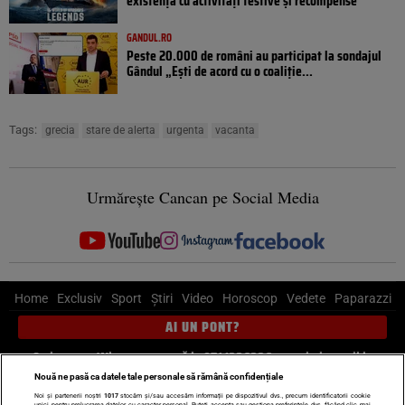
existență cu activități festive și recompense
GANDUL.RO
Peste 20.000 de români au participat la sondajul
Gândul „Ești de acord cu o coaliție...
Tags:
grecia
stare de alerta
urgenta
vacanta
Urmărește Cancan pe Social Media
Home
Exclusiv
Sport
Știri
Video
Horoscop
Vedete
Paparazzi
AI UN PONT?
Scrie-ne pe Whatsapp
, sună la 0741226226 sau trimite mail la
pont@cancan.ro
Nouă ne pasă ca datele tale personale să rămână confidențiale
Noi și partenerii noștri
1017
stocăm și/sau accesăm informații pe dispozitivul dvs., precum identificatorii cookie
unici pentru prelucrarea datelor cu caracter personal. Puteți accepta sau gestiona preferințele dvs. făcând clic mai