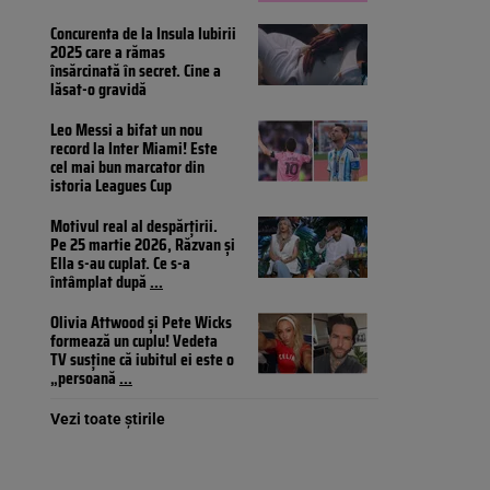
Concurenta de la Insula Iubirii
2025 care a rămas
însărcinată în secret. Cine a
lăsat-o gravidă
Leo Messi a bifat un nou
record la Inter Miami! Este
cel mai bun marcator din
istoria Leagues Cup
Motivul real al despărțirii.
Pe 25 martie 2026, Răzvan și
Ella s-au cuplat. Ce s-a
întâmplat după
...
Olivia Attwood și Pete Wicks
formează un cuplu! Vedeta
TV susține că iubitul ei este o
„persoană
...
Vezi toate știrile