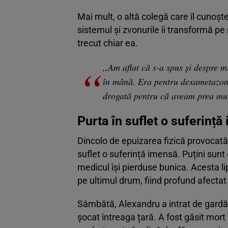
Mai mult, o altă colegă care îl cunoșt
sistemul și zvonurile îi transformă pe 
trecut chiar ea.
,,Am aflat că s-a spus și despre 
în mână. Era pentru dexametazonă
drogată pentru că aveam prea mul
Purta în suflet o suferinț
Dincolo de epuizarea fizică provocată 
suflet o suferință imensă. Puțini sunt
medicul își pierduse bunica. Acesta l
pe ultimul drum, fiind profund afectat
Sâmbătă, Alexandru a intrat de gardă,
șocat întreaga țară. A fost găsit mort î