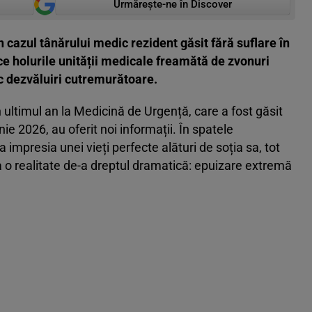
Urmărește-ne în Discover
în cazul tânărului medic rezident găsit fără suflare în
 ce holurile unității medicale freamătă de zvonuri
ac dezvăluiri cutremurătoare.
n ultimul an la Medicină de Urgență, care a fost găsit
ie 2026, au oferit noi informații. În spatele
a impresia unei vieți perfecte alături de soția sa, tot
a o realitate de-a dreptul dramatică: epuizare extremă