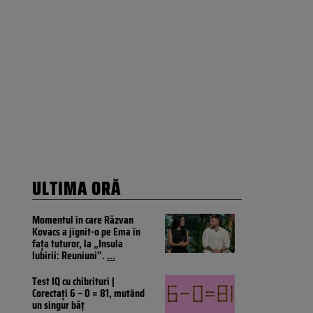
ULTIMA ORĂ
Momentul în care Răzvan
Kovacs a jignit-o pe Ema în
fața tuturor, la „Insula
Iubirii: Reuniuni”.
...
Test IQ cu chibrituri |
Corectați 6 – 0 = 81, mutând
un singur băț