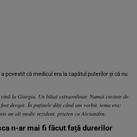
 a povestit că medicul era la capătul puterilor și că nu
 vină la Giurgiu. Un băiat extraordinar. Numai cuvinte de
 fost drogat. În puținele dăți când am vorbit, tema era:
mis un alt medic rezident, prieten cu Alexandru.
a n-ar mai fi făcut față durerilor