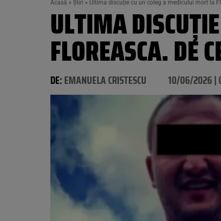
Acasă
»
Știri
»
Ultima discuție cu un coleg a medicului mort la F
ULTIMA DISCUȚIE
FLOREASCA. DE C
DE:
EMANUELA CRISTESCU
10/06/2026 | 