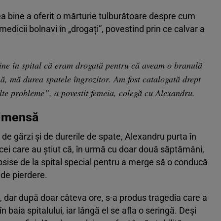
ea bine a oferit o mărturie tulburătoare despre cum
medicii bolnavi în „drogați”, povestind prin ce calvar a
mine în spital că eram drogată pentru că aveam o branulă
, mă durea spatele îngrozitor. Am fost catalogată drept
te probleme”, a povestit femeia, colegă cu Alexandru.
ă imensă
de gărzi și de durerile de spate, Alexandru purta în
 cei care au știut că, în urmă cu doar două săptămâni,
ipsise de la spital special pentru a merge să o conducă
 de pierdere.
 dar după doar câteva ore, s-a produs tragedia care a
n baia spitalului, iar lângă el se afla o seringă. Deși