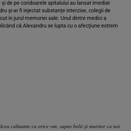
e și de pe coridoarele spitalului au lansat imediat
 și-ar fi injectat substanțe interzise, colegii de
cut în jurul memoriei sale. Unul dintre medici a
xplicând că Alexandru se lupta cu o afecțiune extrem
ăcea calmante ca orice om, supus bolii și muritor ca noi