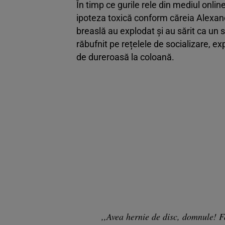
În timp ce gurile rele din mediul onlin
ipoteza toxică conform căreia Alexandru
breaslă au explodat și au sărit ca un s
răbufnit pe rețelele de socializare, e
de dureroasă la coloană.
,,Avea hernie de disc, domnule! F