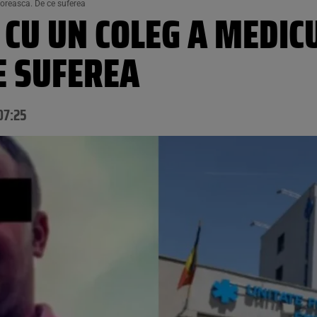
loreasca. De ce suferea
 CU UN COLEG A MEDIC
E SUFEREA
07:25