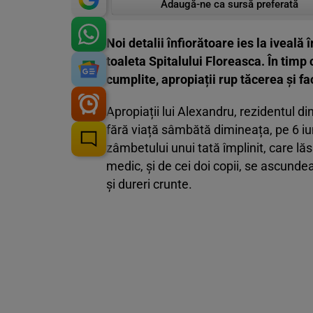
Adaugă-ne ca sursă preferată
Noi detalii înfiorătoare ies la iveală 
toaleta Spitalului Floreasca. În timp
cumplite, apropiații rup tăcerea și f
Apropiații lui Alexandru, rezidentul di
fără viață sâmbătă dimineața, pe 6 iun
zâmbetului unui tată împlinit, care lăs
medic, și de cei doi copii, se ascunde
și dureri crunte.