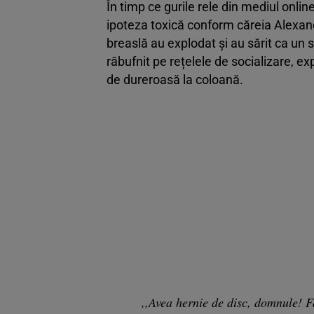
În timp ce gurile rele din mediul onlin
ipoteza toxică conform căreia Alexandru
breaslă au explodat și au sărit ca un s
răbufnit pe rețelele de socializare, e
de dureroasă la coloană.
,,Avea hernie de disc, domnule! F