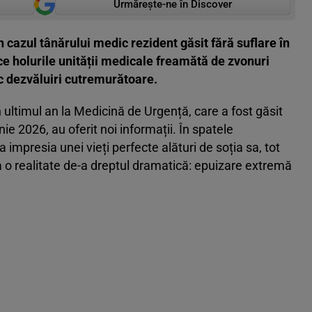
Urmărește-ne în Discover
în cazul tânărului medic rezident găsit fără suflare în
 ce holurile unității medicale freamătă de zvonuri
ac dezvăluiri cutremurătoare.
n ultimul an la Medicină de Urgență, care a fost găsit
ie 2026, au oferit noi informații. În spatele
a impresia unei vieți perfecte alături de soția sa, tot
a o realitate de-a dreptul dramatică: epuizare extremă