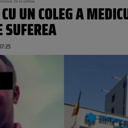
loreasca. De ce suferea
 CU UN COLEG A MEDIC
E SUFEREA
07:25