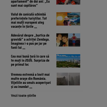
apartament” de doi ani: „Eu
sunt mai copilăros”
Valul de caniculă schimbă
preferințele turiștilor. Tot
mai mulți europeni aleg
vacanțe în țările
...
Adevărul despre „burtica de
gravidă” a actriței Zendaya.
Imaginea i-a pus pe jar pe
fanii lui
...
Cea mai bună țară în care să
te muți în 2026. Surpriza de
pe primul loc
Vremea extremă a lovit mai
multe orașe din România.
Vijeliile au smuls acoperișuri
și au inundat
...
Vezi toate știrile