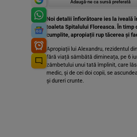
Adaugă-ne ca sursă preferată
Noi detalii înfiorătoare ies la iveală 
toaleta Spitalului Floreasca. În timp
cumplite, apropiații rup tăcerea și f
Apropiații lui Alexandru, rezidentul di
fără viață sâmbătă dimineața, pe 6 iun
zâmbetului unui tată împlinit, care lăs
medic, și de cei doi copii, se ascunde
și dureri crunte.