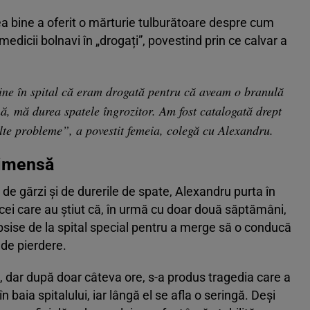
ea bine a oferit o mărturie tulburătoare despre cum
medicii bolnavi în „drogați”, povestind prin ce calvar a
mine în spital că eram drogată pentru că aveam o branulă
, mă durea spatele îngrozitor. Am fost catalogată drept
te probleme”, a povestit femeia, colegă cu Alexandru.
ă imensă
de gărzi și de durerile de spate, Alexandru purta în
 cei care au știut că, în urmă cu doar două săptămâni,
ipsise de la spital special pentru a merge să o conducă
 de pierdere.
 dar după doar câteva ore, s-a produs tragedia care a
n baia spitalului, iar lângă el se afla o seringă. Deși