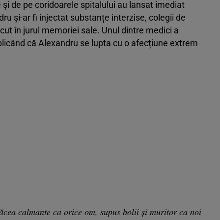
e și de pe coridoarele spitalului au lansat imediat
 și-ar fi injectat substanțe interzise, colegii de
cut în jurul memoriei sale. Unul dintre medici a
xplicând că Alexandru se lupta cu o afecțiune extrem
ăcea calmante ca orice om, supus bolii și muritor ca noi