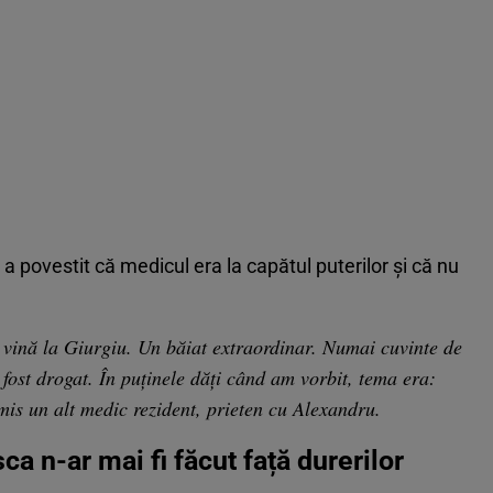
 a povestit că medicul era la capătul puterilor și că nu
 vină la Giurgiu. Un băiat extraordinar. Numai cuvinte de
 fost drogat. În puținele dăți când am vorbit, tema era:
mis un alt medic rezident, prieten cu Alexandru.
a n-ar mai fi făcut față durerilor