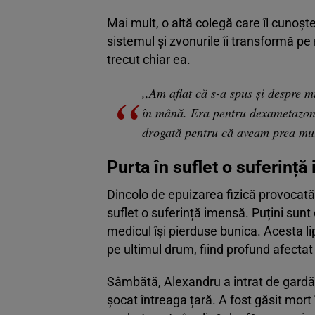
Mai mult, o altă colegă care îl cunoșt
sistemul și zvonurile îi transformă pe 
trecut chiar ea.
,,Am aflat că s-a spus și despre 
în mână. Era pentru dexametazonă
drogată pentru că aveam prea mul
Purta în suflet o suferinț
Dincolo de epuizarea fizică provocată 
suflet o suferință imensă. Puțini sunt
medicul își pierduse bunica. Acesta l
pe ultimul drum, fiind profund afectat
Sâmbătă, Alexandru a intrat de gardă,
șocat întreaga țară. A fost găsit mort î