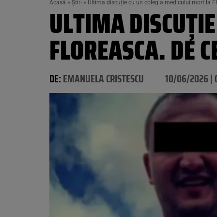
Acasă
»
Știri
»
Ultima discuție cu un coleg a medicului mort la F
ULTIMA DISCUȚIE
FLOREASCA. DE C
DE:
EMANUELA CRISTESCU
10/06/2026 | 