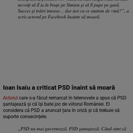
nevoiți să îl ia în brațe pe Simion și să îl pupe pe gură.
Succes și trăiri intense… dar noi cu ce suntem de vină?”, a
scris actorul pe Facebook înainte să moară.
Ioan Isaiu a criticat PSD înaint să moară
Actorul
care s-a făcut remarcat în telenovele a spus că PSD
șantajează și că își bate joc de viitorul României. El
considera că PSD a aruncat țara în criză și că trebuie să
suporte consecințele.
„PSD nu mai guvernează. PSD șantajează. Când simt că