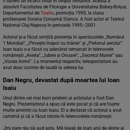
fi suferit un infarct chiar în timpul filmărilor. Acesta a
absolvit Facultatea de Filologie a Universitatea Babeș-Bolyai,
Departamentul de
Teatru
, promoția 1995, la clasa
profesoarei Sorana Coroamă Stanca. A fost actor al Teatrul
Național Cluj-Napoca în perioada 1995–2001.
Actorul și-a făcut simțită prezența în spectacolele „Numărul
1 Mondial”, „Privește înapoi cu mânie” și „Pietonul aerului”.
Ioan Isaiu s-a făcut cu adevărat remarcat în telenovele
românești „Aniela”, „Iubire și Onoare”, „Secretul Mariei” sau
„Vocea Inimii”. La momentul respectiv, telespectatorii au
avut doar cuvinte de laudă la adresa lui.
Dan Negru, devastat după moartea lui Ioan
Isaiu
Unul dintre cei mai buni prieteni ai actorului a fost Dan
Negru. Prezentatorul a spus că este șocat și că are foarte
multe amintiri cu Ioan Isaiu. El a declarat că actorul a avut
carismă și că a făcut istorie în telenovelele românești.
„Îmi pare rău să aud asta. Mă leagă de Ioan anii de glorie ai