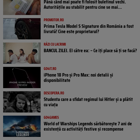
Până când mai poate fi folosit buletinul vechi.
Autoritățile au stabilit pentru cine se mai...
PROMOTOR.RO
Prima Tesla Model S Signature din România a fost
livrată! Cine este proprietarul?
RÂZI CU LACRIMI
BANCUL ZILEI. El către ea: – Ce îți place să ți se facă?
GO4IT.RO
iPhone 18 Pro și Pro Max: noi detalii și
disponibilitate
DESCOPERA.RO
Studenta care a sfidat regimul lui Hitler și a plătit
cu viața
GO4GAMES
World of Warships Legends sărbătorește 7 ani de
existență cu activități festive și recompense