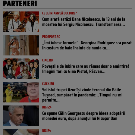
PARTENERI
CE SE ÎNTÂMPLĂ DOCTORE?
Cum arată astăzi Dana Nicolaescu, la 13 ani de la
moartea lui Sergiu Nicolaescu. Transformarea...
PROSPORT.RO
„Îmi iubesc formele”. Georgina Rodriguez s-a pozat
în costum de baie înainte de nunta cu...
CIAO.RO
Poveştile de iubire care au rămas doar o amintire!
Imagini tari cu Gina Pistol, Răzvan...
CLICK.RO
Solistul trupei Azur își vinde terenul din Băile
Tușnad, cumpărat în pandemie: „Timpul nu-mi
permite...
DIGI 24
Ce spune Călin Georgescu despre ideea adoptării
monedei euro, după anunțul lui Nicușor Dan
DIGI24