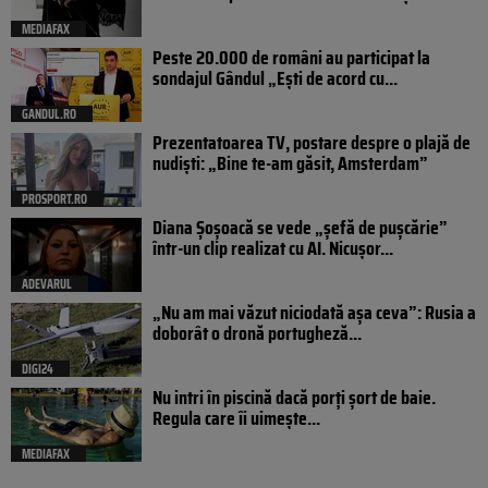
MEDIAFAX
Peste 20.000 de români au participat la
sondajul Gândul „Ești de acord cu...
GANDUL.RO
Prezentatoarea TV, postare despre o plajă de
nudiști: „Bine te-am găsit, Amsterdam”
PROSPORT.RO
Diana Șoșoacă se vede „șefă de pușcărie”
într-un clip realizat cu AI. Nicușor...
ADEVARUL
„Nu am mai văzut niciodată așa ceva”: Rusia a
doborât o dronă portugheză...
DIGI24
Nu intri în piscină dacă porți șort de baie.
Regula care îi uimește...
MEDIAFAX