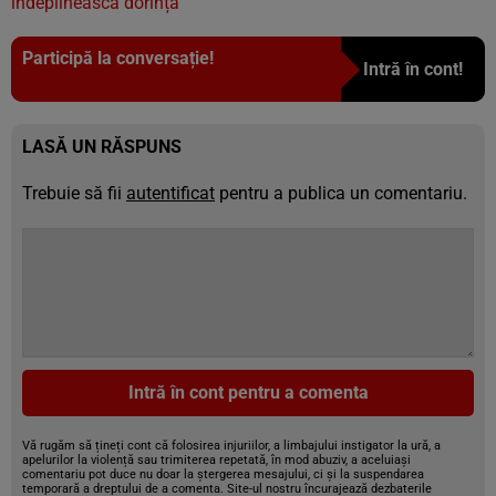
îndeplinească dorința
Participă la conversație!
Intră în cont!
LASĂ UN RĂSPUNS
Trebuie să fii
autentificat
pentru a publica un comentariu.
Intră în cont pentru a comenta
Vă rugăm să țineți cont că folosirea injuriilor, a limbajului instigator la ură, a
apelurilor la violență sau trimiterea repetată, în mod abuziv, a aceluiași
comentariu pot duce nu doar la ștergerea mesajului, ci și la suspendarea
temporară a dreptului de a comenta. Site-ul nostru încurajează dezbaterile