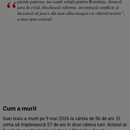
pierde puterea, nu caută soluții pentru România. Aruncă
țara în criză, blochează reforme, inventează conflicte și
încearcă să joace din nou alba-neagra cu viitorul nostru”,
a mai spus actorul.
Cum a murit
Ioan Isaiu a murit pe 9 mai 2026 la vârsta de 56 de ani. El
urma să împlinească 57 de ani în doar câteva luni. Actorul ar