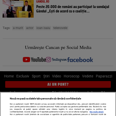
GANDUL.RO
Peste 20.000 de români au participat la sondajul
Gândul „Ești de acord cu o coaliție...
Tags:
a murit
actor
ioan isaiu
telenovele
Urmărește Cancan pe Social Media
Home
Exclusiv
Sport
Știri
Video
Horoscop
Vedete
Paparazzi
AI UN PONT?
Scrie-ne pe Whatsapp
, sună la 0741226226 sau trimite mail la
pont@cancan.ro
Nouă ne pasă ca datele tale personale să rămână confidențiale
Noi și partenerii noștri
1017
stocăm și/sau accesăm informații pe dispozitivul dvs., precum identificatorii cookie
unici pentru prelucrarea datelor cu caracter personal. Puteți accepta sau gestiona preferințele dvs. făcând clic mai
Știri interne
Știri externe
Politică
jos, respectiv vă puteți opune utilizării unui interes legitim în orice moment pe pagina cu politica de
confidențialitate. Aceste alegeri vor fi raportate partenerilor noștri și nu vă vor afecta navigarea.
Mai multe detalii
Noi si partenerii nostri (retelele de socializare si agentiile de publicitate partenere, precum si furnizorii nostri de