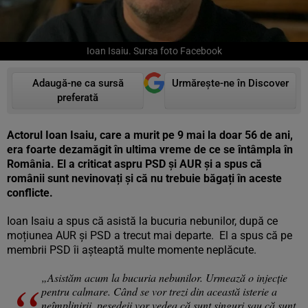
Ioan Isaiu. Sursa foto Facebook
Adaugă-ne ca sursă
Urmărește-ne în Discover
preferată
Actorul Ioan Isaiu, care a murit pe 9 mai la doar 56 de ani,
era foarte dezamăgit în ultima vreme de ce se întâmpla în
România. El a criticat aspru PSD și AUR și a spus că
românii sunt nevinovați și că nu trebuie băgați în aceste
conflicte.
Ioan Isaiu a spus că asistă la bucuria nebunilor, după ce
moțiunea AUR și PSD a trecut mai departe. El a spus că pe
membrii PSD îi așteaptă multe momente neplăcute.
„Asistăm acum la bucuria nebunilor. Urmează o injecție
pentru calmare. Când se vor trezi din această isterie a
neîmplinirii, pesedeii vor vedea că sunt singuri sau că sunt