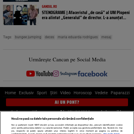
GANDUL.RO
STENOGRAME | Afaceristul „de casă” al UM Plopeni
era alintat „Generalul” de director. L-a anunțat...
Tags:
bungee jumping
deces
maria eduarda rodrigues
mesaj
Urmărește Cancan pe Social Media
Home
Exclusiv
Sport
Știri
Video
Horoscop
Vedete
Paparazzi
AI UN PONT?
Scrie-ne pe Whatsapp
, sună la 0741226226 sau trimite mail la
pont@cancan.ro
Nouă ne pasă ca datele tale personale să rămână confidențiale
Noi și partenerii noștri
1017
stocăm și/sau accesăm informații pe dispozitivul dvs., precum identificatorii cookie
unici pentru prelucrarea datelor cu caracter personal. Puteți accepta sau gestiona preferințele dvs. făcând clic mai
Știri interne
Știri externe
Politică
jos, respectiv vă puteți opune utilizării unui interes legitim în orice moment pe pagina cu politica de
confidențialitate. Aceste alegeri vor fi raportate partenerilor noștri și nu vă vor afecta navigarea.
Mai multe detalii