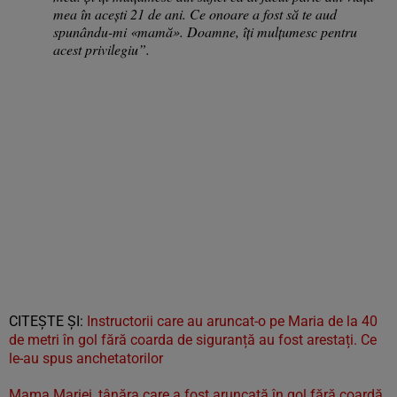
mea în acești 21 de ani. Ce onoare a fost să te aud
spunându-mi «mamă». Doamne, îți mulțumesc pentru
acest privilegiu”.
CITEŞTE ŞI:
Instructorii care au aruncat-o pe Maria de la 40
de metri în gol fără coarda de siguranță au fost arestați. Ce
le-au spus anchetatorilor
Mama Mariei, tânăra care a fost aruncată în gol fără coardă