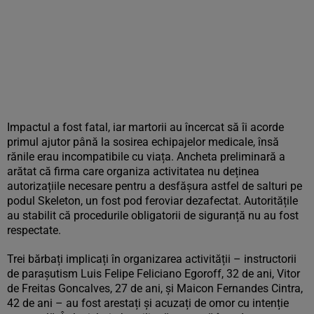
Impactul a fost fatal, iar martorii au încercat să îi acorde
primul ajutor până la sosirea echipajelor medicale, însă
rănile erau incompatibile cu viața. Ancheta preliminară a
arătat că firma care organiza activitatea nu deținea
autorizațiile necesare pentru a desfășura astfel de salturi pe
podul Skeleton, un fost pod feroviar dezafectat. Autoritățile
au stabilit că procedurile obligatorii de siguranță nu au fost
respectate.
Trei bărbați implicați în organizarea activității – instructorii
de parașutism Luis Felipe Feliciano Egoroff, 32 de ani, Vitor
de Freitas Goncalves, 27 de ani, și Maicon Fernandes Cintra,
42 de ani – au fost arestați și acuzați de omor cu intenție