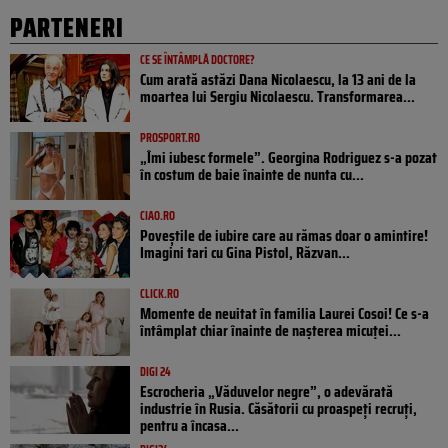
PARTENERI
CE SE ÎNTÂMPLĂ DOCTORE?
Cum arată astăzi Dana Nicolaescu, la 13 ani de la
moartea lui Sergiu Nicolaescu. Transformarea...
PROSPORT.RO
„Îmi iubesc formele”. Georgina Rodriguez s-a pozat
în costum de baie înainte de nunta cu...
CIAO.RO
Poveştile de iubire care au rămas doar o amintire!
Imagini tari cu Gina Pistol, Răzvan...
CLICK.RO
Momente de neuitat în familia Laurei Cosoi! Ce s-a
întâmplat chiar înainte de nașterea micuței...
DIGI 24
Escrocheria „Văduvelor negre”, o adevărată
industrie în Rusia. Căsătorii cu proaspeți recruți,
pentru a încasa...