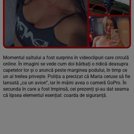
Vezi galeria foto
6 poze
Momentul saltului a fost surprins în videoclipuri care circulă
online. În imagini se vede cum doi bărbați o ridică deasupra
capetelor lor și o aruncă peste marginea podului, în timp ce
un al treilea privește. Poliția a precizat că Maria ceruse să fie
lansată „ca un avion”, iar în mâini avea o cameră GoPro. În
secunda în care a fost împinsă, cei prezenți și-au dat seama
că lipsea elementul esențial: coarda de siguranță.