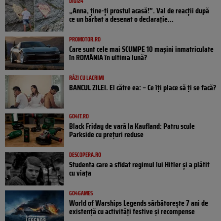
DIGI24
„Anna, ţine-ţi prostul acasă!”. Val de reacții după
ce un bărbat a desenat o declarație...
PROMOTOR.RO
Care sunt cele mai SCUMPE 10 mașini înmatriculate
în ROMÂNIA în ultima lună?
RÂZI CU LACRIMI
BANCUL ZILEI. El către ea: – Ce îți place să ți se facă?
GO4IT.RO
Black Friday de vară la Kaufland: Patru scule
Parkside cu prețuri reduse
DESCOPERA.RO
Studenta care a sfidat regimul lui Hitler și a plătit
cu viața
GO4GAMES
World of Warships Legends sărbătorește 7 ani de
existență cu activități festive și recompense