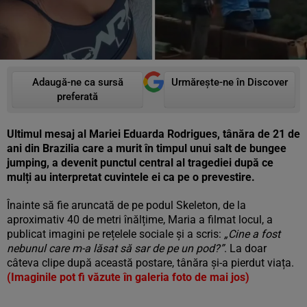
Adaugă-ne ca sursă
Urmărește-ne în Discover
preferată
Ultimul mesaj al Mariei Eduarda Rodrigues, tânăra de 21 de
ani din Brazilia care a murit în timpul unui salt de bungee
jumping, a devenit punctul central al tragediei după ce
mulți au interpretat cuvintele ei ca pe o prevestire.
Înainte să fie aruncată de pe podul Skeleton, de la
aproximativ 40 de metri înălțime, Maria a filmat locul, a
publicat imagini pe rețelele sociale și a scris:
„Cine a fost
nebunul care m-a lăsat să sar de pe un pod?”
. La doar
câteva clipe după această postare, tânăra și-a pierdut viața.
(Imaginile pot fi văzute în galeria foto de mai jos)