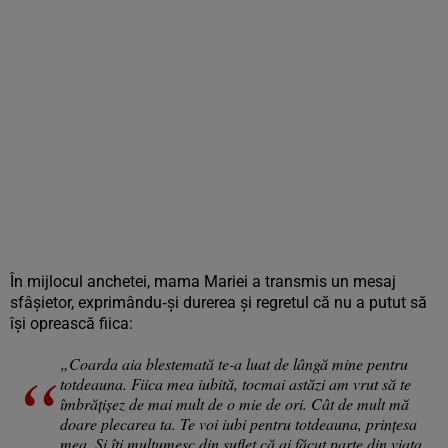
În mijlocul anchetei, mama Mariei a transmis un mesaj
sfâșietor, exprimându‑și durerea și regretul că nu a putut să
își oprească fiica:
„Coarda aia blestemată te-a luat de lângă mine pentru
totdeauna. Fiica mea iubită, tocmai astăzi am vrut să te
îmbrățișez de mai mult de o mie de ori. Cât de mult mă
doare plecarea ta. Te voi iubi pentru totdeauna, prințesa
mea. Și îți mulțumesc din suflet că ai făcut parte din viața