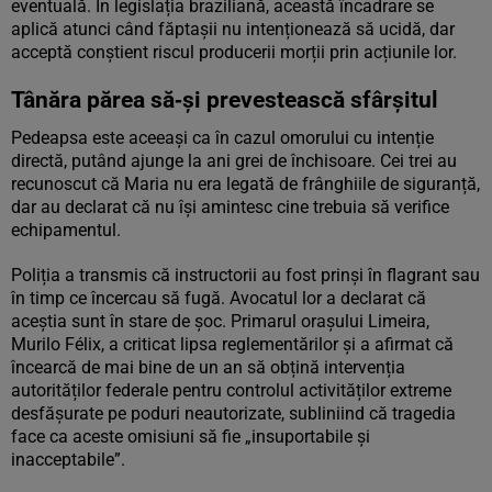
eventuală. În legislația braziliană, această încadrare se
aplică atunci când făptașii nu intenționează să ucidă, dar
acceptă conștient riscul producerii morții prin acțiunile lor.
Tânăra părea să‑și prevestească sfârșitul
Pedeapsa este aceeași ca în cazul omorului cu intenție
directă, putând ajunge la ani grei de închisoare. Cei trei au
recunoscut că Maria nu era legată de frânghiile de siguranță,
dar au declarat că nu își amintesc cine trebuia să verifice
echipamentul.
Poliția a transmis că instructorii au fost prinși în flagrant sau
în timp ce încercau să fugă. Avocatul lor a declarat că
aceștia sunt în stare de șoc. Primarul orașului Limeira,
Murilo Félix, a criticat lipsa reglementărilor și a afirmat că
încearcă de mai bine de un an să obțină intervenția
autorităților federale pentru controlul activităților extreme
desfășurate pe poduri neautorizate, subliniind că tragedia
face ca aceste omisiuni să fie „insuportabile și
inacceptabile”.