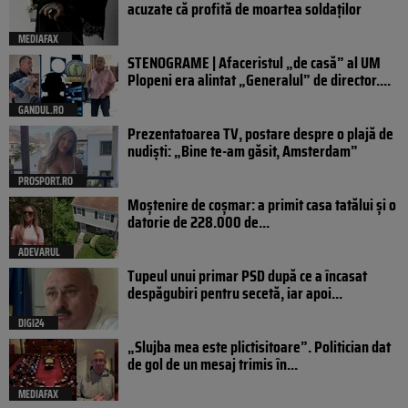
acuzate că profită de moartea soldaților
MEDIAFAX
STENOGRAME | Afaceristul „de casă” al UM
Plopeni era alintat „Generalul” de director....
GANDUL.RO
Prezentatoarea TV, postare despre o plajă de
nudiști: „Bine te-am găsit, Amsterdam”
PROSPORT.RO
Moștenire de coșmar: a primit casa tatălui și o
datorie de 228.000 de...
ADEVARUL
Tupeul unui primar PSD după ce a încasat
despăgubiri pentru secetă, iar apoi...
DIGI24
„Slujba mea este plictisitoare”. Politician dat
de gol de un mesaj trimis în...
MEDIAFAX