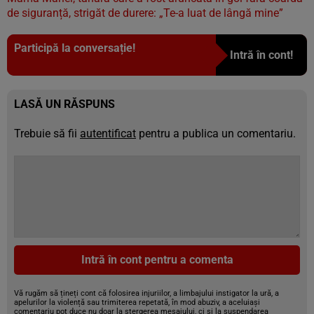
de siguranță, strigăt de durere: „Te-a luat de lângă mine”
Participă la conversație!
Intră în cont!
LASĂ UN RĂSPUNS
Trebuie să fii
autentificat
pentru a publica un comentariu.
Intră în cont pentru a comenta
Vă rugăm să țineți cont că folosirea injuriilor, a limbajului instigator la ură, a
apelurilor la violență sau trimiterea repetată, în mod abuziv, a aceluiași
comentariu pot duce nu doar la ștergerea mesajului, ci și la suspendarea