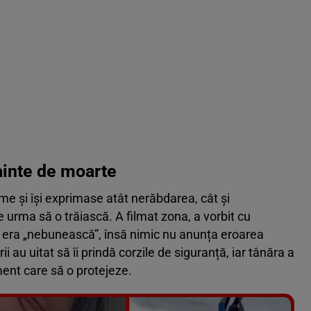
ainte de moarte
me și își exprimase atât nerăbdarea, cât și
e urma să o trăiască. A filmat zona, a vorbit cu
ea era „nebunească”, însă nimic nu anunța eroarea
i au uitat să îi prindă corzile de siguranță, iar tânăra a
ment care să o protejeze.