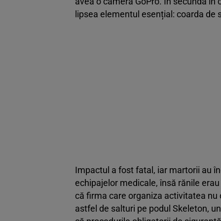
avea o cameră GoPro. În secunda în ca
lipsea elementul esențial: coarda de 
Impactul a fost fatal, iar martorii au 
echipajelor medicale, însă rănile erau
că firma care organiza activitatea nu
astfel de salturi pe podul Skeleton, un