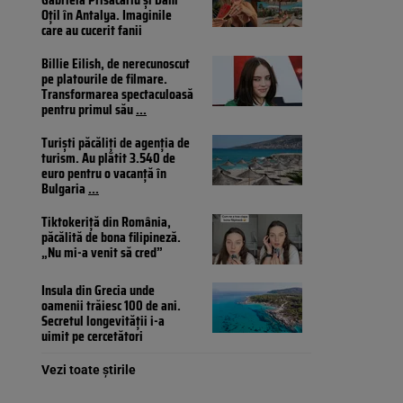
Oțil în Antalya. Imaginile
care au cucerit fanii
Billie Eilish, de nerecunoscut
pe platourile de filmare.
Transformarea spectaculoasă
pentru primul său
...
Turiști păcăliți de agenția de
turism. Au plătit 3.540 de
euro pentru o vacanță în
Bulgaria
...
Tiktokeriță din România,
păcălită de bona filipineză.
„Nu mi-a venit să cred”
Insula din Grecia unde
oamenii trăiesc 100 de ani.
Secretul longevității i-a
uimit pe cercetători
Vezi toate știrile