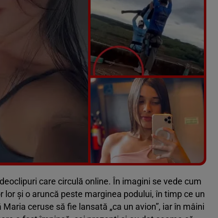
Vezi galeria foto
6 poze
ideoclipuri care circulă online. În imagini se vede cum
r lor și o aruncă peste marginea podului, în timp ce un
că Maria ceruse să fie lansată „ca un avion”, iar în mâini