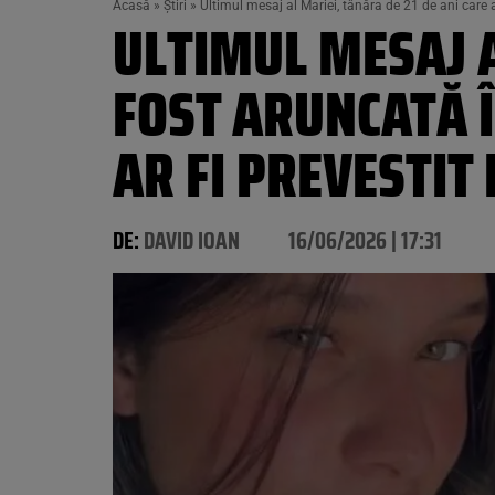
Acasă
»
Știri
»
Ultimul mesaj al Mariei, tânăra de 21 de ani care a
ULTIMUL MESAJ A
FOST ARUNCATĂ Î
AR FI PREVESTI
DE:
DAVID IOAN
16/06/2026 | 17:31