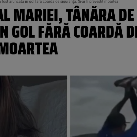
 fost aruncată în gol fără coardă de siguranță. Și-ar fi prevestit moartea
L MARIEI, TÂNĂRA DE 
N GOL FĂRĂ COARDĂ DE
T MOARTEA