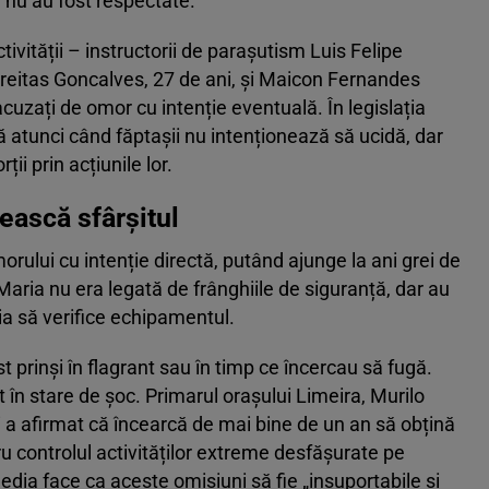
ă nu au fost respectate.
tivității – instructorii de parașutism Luis Felipe
 Freitas Goncalves, 27 de ani, și Maicon Fernandes
 acuzați de omor cu intenție eventuală. În legislația
ă atunci când făptașii nu intenționează să ucidă, dar
ii prin acțiunile lor.
ească sfârșitul
rului cu intenție directă, putând ajunge la ani grei de
Maria nu era legată de frânghiile de siguranță, dar au
ia să verifice echipamentul.
st prinși în flagrant sau în timp ce încercau să fugă.
t în stare de șoc. Primarul orașului Limeira, Murilo
 și a afirmat că încearcă de mai bine de un an să obțină
ru controlul activităților extreme desfășurate pe
gedia face ca aceste omisiuni să fie „insuportabile și