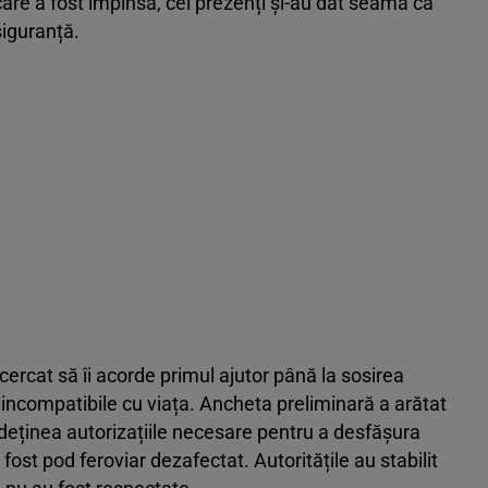
re a fost împinsă, cei prezenți și-au dat seama că
siguranță.
încercat să îi acorde primul ajutor până la sosirea
 incompatibile cu viața. Ancheta preliminară a arătat
 deținea autorizațiile necesare pentru a desfășura
 fost pod feroviar dezafectat. Autoritățile au stabilit