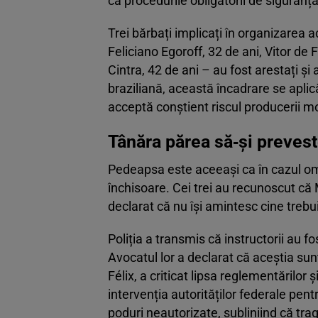
că procedurile obligatorii de siguranț
Trei bărbați implicați în organizarea ac
Feliciano Egoroff, 32 de ani, Vitor de
Cintra, 42 de ani – au fost arestați și
braziliană, această încadrare se aplic
acceptă conștient riscul producerii morț
Tânăra părea să‑și prevest
Pedeapsa este aceeași ca în cazul omo
închisoare. Cei trei au recunoscut că 
declarat că nu își amintesc cine trebu
Poliția a transmis că instructorii au fo
Avocatul lor a declarat că aceștia sun
Félix, a criticat lipsa reglementărilor
intervenția autorităților federale pent
poduri neautorizate, subliniind că tra