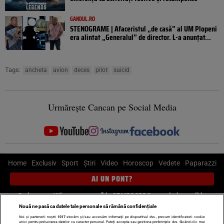
GANDUL.RO
STENOGRAME | Afaceristul „de casă” al UM Plopeni
era alintat „Generalul” de director. L-a anunțat...
Tags:
ancheta
avion
deces
pilot
suicid
Urmărește Cancan pe Social Media
Home
Exclusiv
Sport
Știri
Video
Horoscop
Vedete
Paparazzi
AI UN PONT?
Scrie-ne pe Whatsapp
, sună la 0741226226 sau trimite mail la
pont@cancan.ro
Nouă ne pasă ca datele tale personale să rămână confidențiale
Noi și partenerii noștri
1017
stocăm și/sau accesăm informații pe dispozitivul dvs., precum identificatorii cookie
unici pentru prelucrarea datelor cu caracter personal. Puteți accepta sau gestiona preferințele dvs. făcând clic mai