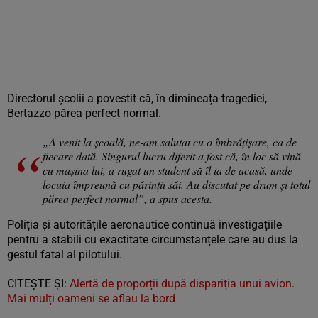
Directorul școlii a povestit că, în dimineața tragediei,
Bertazzo părea perfect normal.
„A venit la școală, ne-am salutat cu o îmbrățișare, ca de
fiecare dată. Singurul lucru diferit a fost că, în loc să vină
cu mașina lui, a rugat un student să îl ia de acasă, unde
locuia împreună cu părinții săi. Au discutat pe drum și totul
părea perfect normal”, a spus acesta.
Poliția și autoritățile aeronautice continuă investigațiile
pentru a stabili cu exactitate circumstanțele care au dus la
gestul fatal al pilotului.
CITEŞTE ŞI:
Alertă de proporții după dispariția unui avion.
Mai mulți oameni se aflau la bord