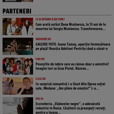
MEDIAFAX
PARTENERI
CE SE ÎNTÂMPLĂ DOCTORE?
Cum arată astăzi Dana Nicolaescu, la 13 ani de la
moartea lui Sergiu Nicolaescu. Transformarea...
PROSPORT.RO
GALERIE FOTO. Ioana Tamaş, apariție fermecătoare
pe plajă! Reacția Adelinei Pestrițu când a văzut-o
CIAO.RO
Poveştile de iubire care au rămas doar o amintire!
Imagini tari cu Gina Pistol, Răzvan...
CLICK.RO
Ce surpriză romantică i-a făcut Alin Oprea soției
sale, Medana: „Am plâns de emoție!” L-a...
DIGI 24
Escrocheria „Văduvelor negre”, o adevărată
industrie în Rusia. Căsătorii cu proaspeți recruți,
pentru a încasa...