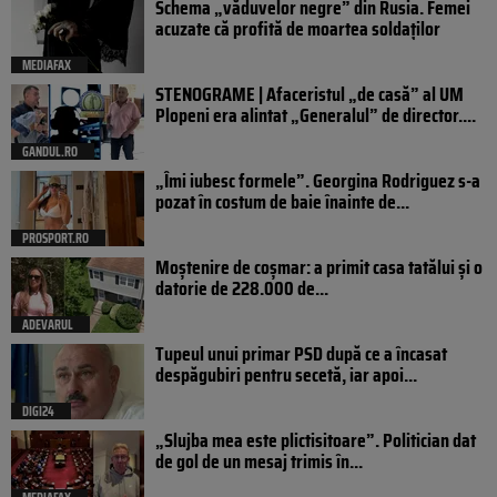
Schema „văduvelor negre” din Rusia. Femei
acuzate că profită de moartea soldaților
MEDIAFAX
STENOGRAME | Afaceristul „de casă” al UM
Plopeni era alintat „Generalul” de director....
GANDUL.RO
„Îmi iubesc formele”. Georgina Rodriguez s-a
pozat în costum de baie înainte de...
PROSPORT.RO
Moștenire de coșmar: a primit casa tatălui și o
datorie de 228.000 de...
ADEVARUL
Tupeul unui primar PSD după ce a încasat
despăgubiri pentru secetă, iar apoi...
DIGI24
„Slujba mea este plictisitoare”. Politician dat
de gol de un mesaj trimis în...