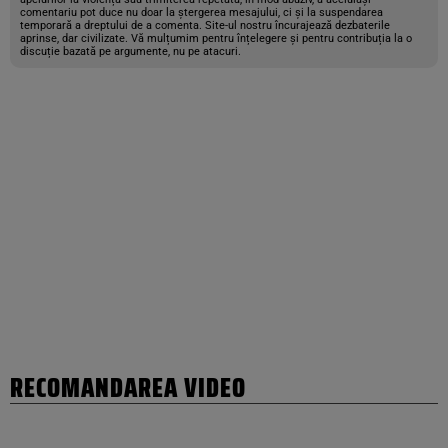
comentariu pot duce nu doar la ștergerea mesajului, ci și la suspendarea
temporară a dreptului de a comenta. Site-ul nostru încurajează dezbaterile
aprinse, dar civilizate. Vă mulțumim pentru înțelegere și pentru contribuția la o
discuție bazată pe argumente, nu pe atacuri.
RECOMANDAREA VIDEO