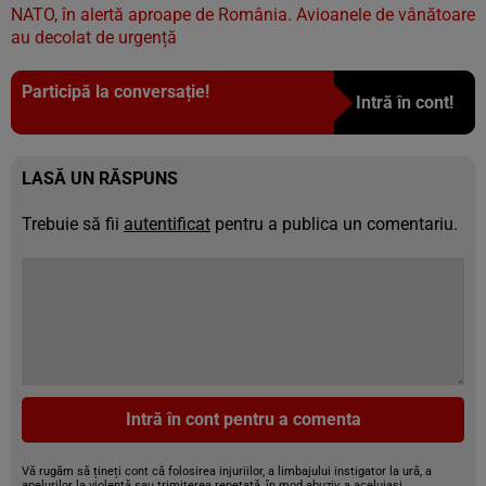
NATO, în alertă aproape de România. Avioanele de vânătoare
au decolat de urgență
Participă la conversație!
Intră în cont!
LASĂ UN RĂSPUNS
Trebuie să fii
autentificat
pentru a publica un comentariu.
Intră în cont pentru a comenta
Vă rugăm să țineți cont că folosirea injuriilor, a limbajului instigator la ură, a
apelurilor la violență sau trimiterea repetată, în mod abuziv, a aceluiași