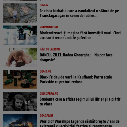
DIGI24
Ce riscă bărbatul care a vandalizat o stâncă de pe
Transfăgărășan în semn de iubire...
PROMOTOR.RO
Modernizează-ți mașina fără investiții mari. Cinci
accesorii recomandate șoferilor
RÂZI CU LACRIMI
BANCUL ZILEI. Badea Gheorghe: – Nu pot face
dragoste!
GO4IT.RO
Black Friday de vară la Kaufland: Patru scule
Parkside cu prețuri reduse
DESCOPERA.RO
Studenta care a sfidat regimul lui Hitler și a plătit
cu viața
GO4GAMES
World of Warships Legends sărbătorește 7 ani de
existență cu activități festive și recompense