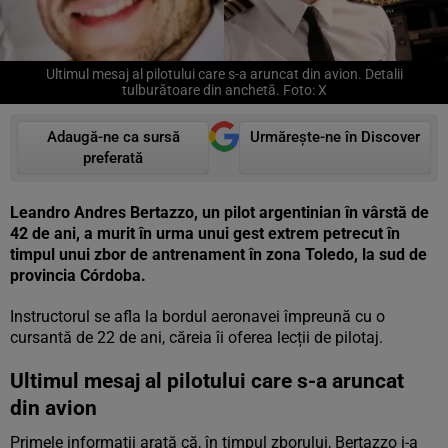
Ultimul mesaj al pilotului care s-a aruncat din avion. Detalii
tulburătoare din anchetă. Foto: X
Adaugă-ne ca sursă
Urmărește-ne în Discover
preferată
Leandro Andres Bertazzo, un pilot argentinian în vârstă de
42 de ani, a murit în urma unui gest extrem petrecut în
timpul unui zbor de antrenament în zona Toledo, la sud de
provincia Córdoba.
Instructorul se afla la bordul aeronavei împreună cu o
cursantă de 22 de ani, căreia îi oferea lecții de pilotaj.
Ultimul mesaj al pilotului care s-a aruncat
din avion
Primele informații arată că, în timpul zborului, Bertazzo i-a