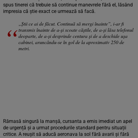
spus tinerei că trebuie să continue manevrele fără el, lăsând
impresia că știe exact ce urmează să facă.
„Știi ce ai de făcut. Continuă să mergi înainte”, i-ar fi
transmis înainte de a-și scoate căștile, de a-și lăsa telefonul
deoparte, de a-și desprinde centura și de a deschide ușa
cabinei, aruncându-se în gol de la aproximativ 250 de
metri.
Rămasă singură la manșă, cursanta a emis imediat un apel
de urgență și a urmat procedurile standard pentru situații
critice. A reușit să aducă aeronava la sol fără avarii și fără