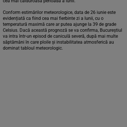
cea mai călduroasă perioadă a lunii.
Conform estimărilor meteorologice, data de 26 iunie este
evidențiată ca fiind cea mai fierbinte zi a lunii, cu o
temperatură maximă care ar putea ajunge la 39 de grade
Celsius. Dacă această prognoză se va confirma, Bucureștiul
va intra într-un episod de caniculă severă, după mai multe
săptămâni în care ploile și instabilitatea atmosferică au
dominat tabloul meteorologic.