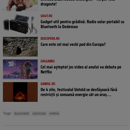
dragoste!
GO4IT.RO
Gadget util pentru grădină: Radio solar portabil cu
Bluetooth la Dedeman
DESCOPERA.RO
Care este cel mai vechi pod din Europa?
GO4GAMES
Cel mai așteptat joc video al anului va debuta pe
Netflix
GANDUL.RO
De 4 zile, festivalul Untold se desfășoară fără
restricții și consumă energie cât un oraș....
Tags:
bucuresti
canicula
vreme