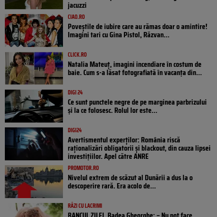
jacuzzi
CIAO.RO
Poveştile de iubire care au rămas doar o amintire!
Imagini tari cu Gina Pistol, Răzvan...
CLICK.RO
Natalia Mateuț, imagini incendiare în costum de
baie. Cum s-a lăsat fotografiată în vacanța din...
DIGI 24
Ce sunt punctele negre de pe marginea parbrizului
și la ce folosesc. Rolul lor este...
DIGI24
Avertismentul experților: România riscă
raționalizări obligatorii și blackout, din cauza lipsei
investițiilor. Apel către ANRE
PROMOTOR.RO
Nivelul extrem de scăzut al Dunării a dus la o
descoperire rară. Era acolo de...
RÂZI CU LACRIMI
BANCUL ZILEI. Badea Gheorghe: – Nu pot face