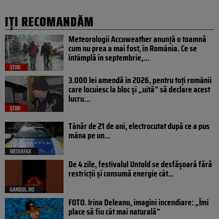
IȚI RECOMANDĂM
Meteorologii Accuweather anunță o toamnă
cum nu prea a mai fost, în România. Ce se
întâmplă în septembrie,…
ȘTIRI
3.000 lei amendă în 2026, pentru toți românii
care locuiesc la bloc și „uită” să declare acest
lucru…
ȘTIRI
Tânăr de 21 de ani, electrocutat după ce a pus
mâna pe un...
MEDIAFAX
De 4 zile, festivalul Untold se desfășoară fără
restricții și consumă energie cât...
GANDUL.RO
FOTO. Irina Deleanu, imagini incendiare: „Îmi
place să fiu cât mai naturală”