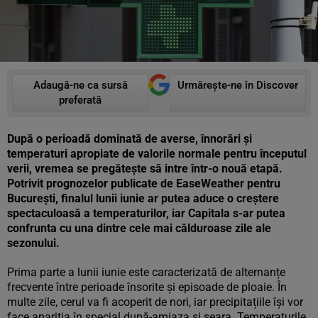
Adaugă-ne ca sursă
Urmărește-ne în Discover
preferată
După o perioadă dominată de averse, înnorări și
temperaturi apropiate de valorile normale pentru începutul
verii, vremea se pregătește să intre într-o nouă etapă.
Potrivit prognozelor publicate de EaseWeather pentru
București, finalul lunii iunie ar putea aduce o creștere
spectaculoasă a temperaturilor, iar Capitala s-ar putea
confrunta cu una dintre cele mai călduroase zile ale
sezonului.
Prima parte a lunii iunie este caracterizată de alternanțe
frecvente între perioade însorite și episoade de ploaie. În
multe zile, cerul va fi acoperit de nori, iar precipitațiile își vor
face apariția în special după-amiaza și seara. Temperaturile