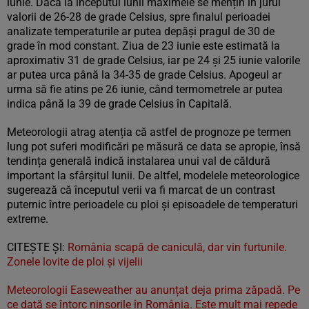
iunie. Dacă la începutul lunii maximele se mențin în jurul
valorii de 26-28 de grade Celsius, spre finalul perioadei
analizate temperaturile ar putea depăși pragul de 30 de
grade în mod constant. Ziua de 23 iunie este estimată la
aproximativ 31 de grade Celsius, iar pe 24 și 25 iunie valorile
ar putea urca până la 34-35 de grade Celsius. Apogeul ar
urma să fie atins pe 26 iunie, când termometrele ar putea
indica până la 39 de grade Celsius în Capitală.
Meteorologii atrag atenția că astfel de prognoze pe termen
lung pot suferi modificări pe măsură ce data se apropie, însă
tendința generală indică instalarea unui val de căldură
important la sfârșitul lunii. De altfel, modelele meteorologice
sugerează că începutul verii va fi marcat de un contrast
puternic între perioadele cu ploi și episoadele de temperaturi
extreme.
CITEȘTE ȘI:
România scapă de caniculă, dar vin furtunile.
Zonele lovite de ploi și vijelii
Meteorologii Easeweather au anunțat deja prima zăpadă. Pe
ce dată se întorc ninsorile în România. Este mult mai repede