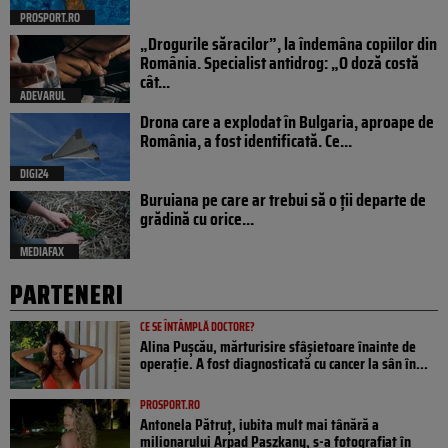
PROSPORT.RO
„Drogurile săracilor”, la îndemâna copiilor din
România. Specialist antidrog: „O doză costă
cât...
ADEVARUL
Drona care a explodat în Bulgaria, aproape de
România, a fost identificată. Ce...
DIGI24
Buruiana pe care ar trebui să o ții departe de
grădină cu orice...
MEDIAFAX
PARTENERI
CE SE ÎNTÂMPLĂ DOCTORE?
Alina Pușcău, mărturisire sfâșietoare înainte de
operație. A fost diagnosticată cu cancer la sân în...
PROSPORT.RO
Antonela Pătruț, iubita mult mai tânără a
milionarului Arpad Paszkany, s-a fotografiat în