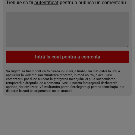
Trebuie să fii
autentificat
pentru a publica un comentariu.
Intră în cont pentru a comenta
Vă rugăm să țineți cont că folosirea injuriilor, a limbajului instigator la ură, a
apelurilor la violență sau trimiterea repetată, în mod abuziv, a aceluiași
comentariu pot duce nu doar la ștergerea mesajului, ci și la suspendarea
temporară a dreptului de a comenta. Site-ul nostru încurajează dezbaterile
aprinse, dar civilizate. Vă mulțumim pentru înțelegere și pentru contribuția la o
discuție bazată pe argumente, nu pe atacuri.