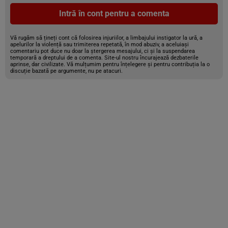
Intră în cont pentru a comenta
Vă rugăm să țineți cont că folosirea injuriilor, a limbajului instigator la ură, a
apelurilor la violență sau trimiterea repetată, în mod abuziv, a aceluiași
comentariu pot duce nu doar la ștergerea mesajului, ci și la suspendarea
temporară a dreptului de a comenta. Site-ul nostru încurajează dezbaterile
aprinse, dar civilizate. Vă mulțumim pentru înțelegere și pentru contribuția la o
discuție bazată pe argumente, nu pe atacuri.