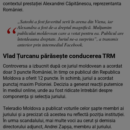
contextul prestației Alexandrei Căpitănescu, reprezentanta
României.
„Satoshi a fost favoritul serii în arena din Viena, iar
Alexandra a fost de-a dreptul magnifică. Mulțumim
publicului moldovean care a votat pentru ea. Publicul are
întotdeauna dreptate. Juriul ne-a surprins”, a transmis
anterior prin intermediul Facebook.
Vlad Țurcanu părăsește conducerea TRM
Controversa a izbucnit după ce juriul moldovean a acordat
doar 3 puncte României, în timp ce publicul din Republica
Moldova a oferit 12 puncte. În schimb, juriul a acordat
punctaj maxim Poloniei. Decizia a generat reacții puternice
în mediul online, unde au fost ridicate întrebări despre
componența și selecția juriului.
Teleradio Moldova a publicat voturile celor șapte membri ai
juriului și a precizat că acestea nu reflectă poziția instituției.
În urma scandalului, mai multe voci au cerut și demisia
directorului adjunct, Andrei Zapșa, membru al juriului.