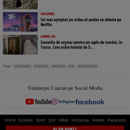
GO4GAMES
Cel mai așteptat joc video al anului va debuta pe
Netflix
GANDUL.RO
Concediu de coșmar pentru un cuplu de români, în
Turcia. Cum arăta hotelul de 5...
Tags:
eurovision
moldova
romania
trm
vlad turcanu
Urmărește Cancan pe Social Media
Home
Exclusiv
Sport
Știri
Video
Horoscop
Vedete
Paparazzi
AI UN PONT?