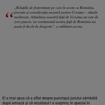
„Relațiile de fraternitate pe care le avem cu România,
precum și considerația noastră pentru Ucraina – rămân
nealterate. Atitudinea noastră față de Ucraina nu este de
zero puncte, iar sentimentul nostru față de România nu
poate fi decât de dragoste”, a subliniat acesta.
El a mai spus că a aflat despre punctajul juriului sâmbătă
după amiază și că rezultatul l a surprins, în special în