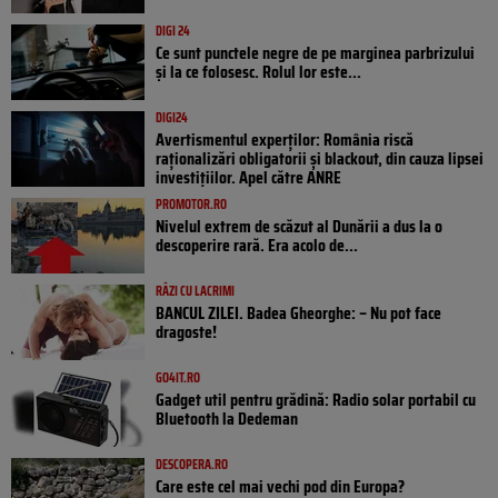
DIGI 24
Ce sunt punctele negre de pe marginea parbrizului
și la ce folosesc. Rolul lor este...
DIGI24
Avertismentul experților: România riscă
raționalizări obligatorii și blackout, din cauza lipsei
investițiilor. Apel către ANRE
PROMOTOR.RO
Nivelul extrem de scăzut al Dunării a dus la o
descoperire rară. Era acolo de...
RÂZI CU LACRIMI
BANCUL ZILEI. Badea Gheorghe: – Nu pot face
dragoste!
GO4IT.RO
Gadget util pentru grădină: Radio solar portabil cu
Bluetooth la Dedeman
DESCOPERA.RO
Care este cel mai vechi pod din Europa?