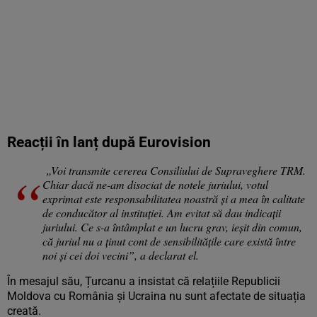
Reacții în lanț după Eurovision
„Voi transmite cererea Consiliului de Supraveghere TRM.
Chiar dacă ne-am disociat de notele juriului, votul
exprimat este responsabilitatea noastră și a mea în calitate
de conducător al instituției. Am evitat să dau indicații
juriului. Ce s-a întâmplat e un lucru grav, ieșit din comun,
că juriul nu a ținut cont de sensibilitățile care există între
noi și cei doi vecini”, a declarat el.
În mesajul său, Țurcanu a insistat că relațiile Republicii
Moldova cu România și Ucraina nu sunt afectate de situația
creată.