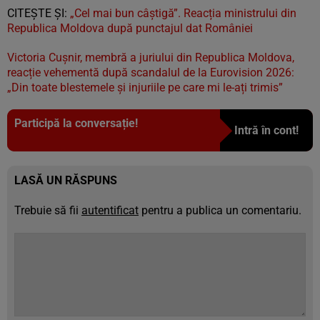
CITEŞTE ŞI:
„Cel mai bun câștigă”. Reacția ministrului din
Republica Moldova după punctajul dat României
Victoria Cușnir, membră a juriului din Republica Moldova,
reacție vehementă după scandalul de la Eurovision 2026:
„Din toate blestemele și injuriile pe care mi le-ați trimis”
Participă la conversație!
Intră în cont!
LASĂ UN RĂSPUNS
Trebuie să fii
autentificat
pentru a publica un comentariu.