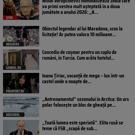
Mihai Voropchievici nominalizează zodia care
va primi vestea mult așteptată în a doua
jumătate a anului 2026: „A…
ȘTIRI
Obiectul legendar al lui Maradona, scos la
licitație! Ar putea valora 10 milioane...
MEDIAFAX
Concediu de coșmar pentru un cuplu de
români, în Turcia. Cum arăta hotelul...
GANDUL.RO
Ioana Țiriac, vacanță de mega – lux într-un
castel unde o noapte de...
PROSPORT.RO
„Antrenamentul” sezonului în Arctica: Un urs
polar folosește un bloc de gheață pe...
ADEVARUL
„Toată lumea este speriată”. Elita rusă se
teme că FSB „scapă de sub...