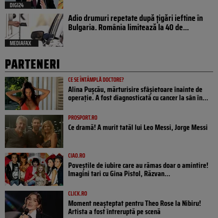
DIGI24
Adio drumuri repetate după țigări ieftine în
Bulgaria. România limitează la 40 de...
MEDIAFAX
PARTENERI
CE SE ÎNTÂMPLĂ DOCTORE?
Alina Pușcău, mărturisire sfâșietoare înainte de
operație. A fost diagnosticată cu cancer la sân în...
PROSPORT.RO
Ce dramă! A murit tatăl lui Leo Messi, Jorge Messi
CIAO.RO
Poveştile de iubire care au rămas doar o amintire!
Imagini tari cu Gina Pistol, Răzvan...
CLICK.RO
Moment neașteptat pentru Theo Rose la Nibiru!
Artista a fost întreruptă pe scenă