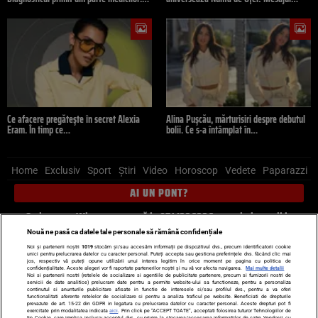
Ce afacere pregătește în secret Alexia
Alina Pușcău, mărturisiri despre debutul
Eram. În timp ce…
bolii. Ce s-a întâmplat în…
Home
Exclusiv
Sport
Știri
Video
Horoscop
Vedete
Paparazzi
AI UN PONT?
Scrie-ne pe Whatsapp
, sună la 0741226226 sau trimite mail la
pont@cancan.ro
Nouă ne pasă ca datele tale personale să rămână confidențiale
Noi și partenerii noștri
1019
stocăm și/sau accesăm informații pe dispozitivul dvs., precum identificatorii cookie
unici pentru prelucrarea datelor cu caracter personal. Puteți accepta sau gestiona preferințele dvs. făcând clic mai
Știri interne
Știri externe
Politică
jos, respectiv vă puteți opune utilizării unui interes legitim în orice moment pe pagina cu politica de
confidențialitate. Aceste alegeri vor fi raportate partenerilor noștri și nu vă vor afecta navigarea.
Mai multe detalii
Noi si partenerii nostri (retelele de socializare si agentiile de publicitate partenere, precum si furnizorii nostri de
servicii de date analitice) prelucram date pentru a permite website-ului sa functioneze, pentru a personaliza
Ultimele stiri
Diete
Insula Iubirii
Dictionar de vise
LIFE STYLE
continutul si anunturile publicitare afisate in functie de interesele si/sau profilul dvs., pentru a va oferi
functionalitati aferente retelelor de socializare si pentru a analiza traficul pe website. Beneficiati de drepturile
Horoscop
prevazute de art. 15-22 din GDPR in legatura cu prelucrarea datelor cu caracter personal. Aceste drepturi pot fi
exercitate prin modalitatea indicata
aici
. Prin click pe “ACCEPT TOATE”, acceptati folosirea tuturor Tehnologiilor de
tip Cookie, care implica inclusiv acceptul dvs. cu privire la stocarea/accesarea informatiilor de catre Vendor-ii cu