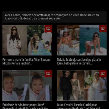
Alex Leonte, primele declaraţii despre despărţirea de Theo Rose. De ce au
luat-o cei doi, de fapt, pe drumuri separate:
Petrecere mare în familia Alinei Ceușan!
Natalia Mateuț, spectacol pe plajă în
Micuța Perla a împlinit…
Ibiza. Fotografiile în costum…
Probleme de sănătate pentru Lora!
Laura Cosoi și Cosmin Curticăpean
Diagnosticul primit din parte medicilor:…
aniversează Nunta de Oțel! Mesajul…