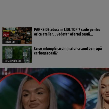
PARKSIDE aduce în LIDL TOP 7 scule pentru
orice atelier. „Vedeta” ofertei costă...
GO4IT.RO
Ce se întâmplă cu dinții atunci când bem apă
carbogazoasă?
DESCOPERA.RO