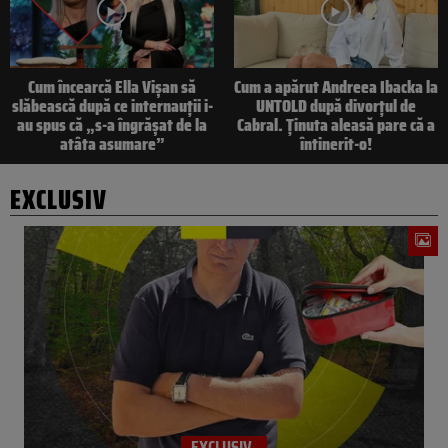
Cum încearcă Ella Vișan să
Cum a apărut Andreea Ibacka la
slăbească după ce internauții i-
UNTOLD după divorțul de
au spus că „s-a îngrășat de la
Cabral. Ținuta aleasă pare că a
atâta asumare”
întinerit-o!
EXCLUSIV
EXCLUSIV