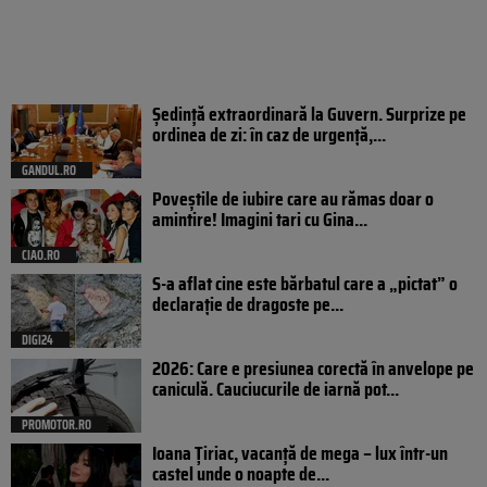
Şedinţă extraordinară la Guvern. Surprize pe
ordinea de zi: în caz de urgență,...
GANDUL.RO
Poveştile de iubire care au rămas doar o
amintire! Imagini tari cu Gina...
CIAO.RO
S-a aflat cine este bărbatul care a „pictat” o
declarație de dragoste pe...
DIGI24
2026: Care e presiunea corectă în anvelope pe
caniculă. Cauciucurile de iarnă pot...
PROMOTOR.RO
Ioana Țiriac, vacanță de mega – lux într-un
castel unde o noapte de...