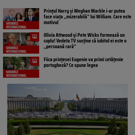
Prințul Harry și Meghan Markle i-ar putea
face viața „mizerabilă” lui William. Care este
motivul
SHOWBIZ
INTERNAȚIONAL
Olivia Attwood și Pete Wicks formează un
cuplu! Vedeta TV susține că iubitul ei este o
„persoană rară”
SHOWBIZ
INTERNAȚIONAL
Fiica prințesei Eugenie va primi cetățenie
portugheză? Ce spune legea
SHOWBIZ
INTERNAȚIONAL