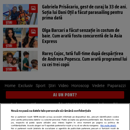
Gabriela Prisăcariu, gest de curaj la 33 de ani.
Soția lui Dani Oțil a făcut parasailing pentru
prima dată
ȘTIRI
Olga Barcari a făcut senzație în costum de
baie. Cum arată fosta concurentă de la Asia
Express
ȘTIRI
Rareș Cojoc, tată full-time după despărțirea
de Andreea Popescu. Cum arată programul lui
cu cei trei copii
ȘTIRI
Home
Exclusiv
Sport
Știri
Video
Horoscop
Vedete
Paparazzi
AI UN PONT?
Scrie-ne pe Whatsapp
, sună la 0741226226 sau trimite mail la
pont@cancan.ro
Nouă ne pasă ca datele tale personale să rămână confidențiale
Noi și partenerii noștri
1019
stocăm și/sau accesăm informații pe dispozitivul dvs., precum identificatorii cookie
unici pentru prelucrarea datelor cu caracter personal. Puteți accepta sau gestiona preferințele dvs. făcând clic mai
Știri interne
Știri externe
Politică
jos, respectiv vă puteți opune utilizării unui interes legitim în orice moment pe pagina cu politica de
confidențialitate. Aceste alegeri vor fi raportate partenerilor noștri și nu vă vor afecta navigarea.
Mai multe detalii
Noi si partenerii nostri (retelele de socializare si agentiile de publicitate partenere, precum si furnizorii nostri de