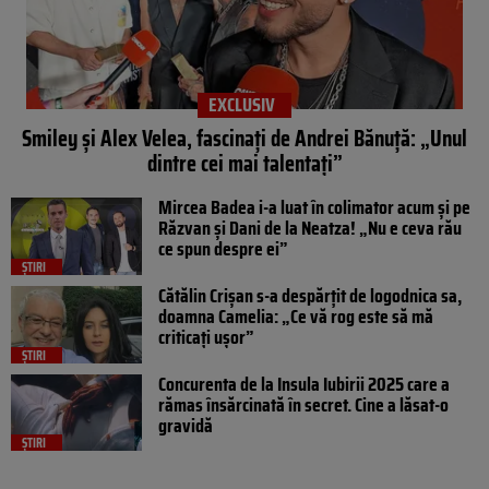
EXCLUSIV
Smiley și Alex Velea, fascinați de Andrei Bănuță: „Unul
dintre cei mai talentați”
Mircea Badea i-a luat în colimator acum și pe
Răzvan și Dani de la Neatza! „Nu e ceva rău
ce spun despre ei”
ȘTIRI
Cătălin Crișan s-a despărțit de logodnica sa,
doamna Camelia: „Ce vă rog este să mă
criticați ușor”
ȘTIRI
Concurenta de la Insula Iubirii 2025 care a
rămas însărcinată în secret. Cine a lăsat-o
gravidă
ȘTIRI