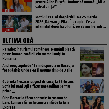
pentru Alina Pușcău, înainte să moară: „Mi-a
salvat viața!”
ȘTIRI
Motivul real al despărțirii. Pe 25 martie
2026, Răzvan și Ella s-au cuplat. Ce s-a
întâmplat după fix o lună, pe 25 aprilie, între
cei doi foști concurenți de la Insula Iubirii
ȘTIRI
ULTIMA ORĂ
Paradox în turismul românesc. Românii pleacă
peste hotare, străinii vin tot mai mulți în
România
Andreea, copila de 11 ani dispărută în Bacău, a
fost găsită! Unde s-ar fi ascuns timp de 3 zile
Gabriela Prisăcariu, gest de curaj la 33 de ani.
Soția lui Dani Oțil a făcut parasailing pentru
prima
...
Olga Barcari a făcut senzație în costum de
baie. Cum arată fosta concurentă de la Asia
Express