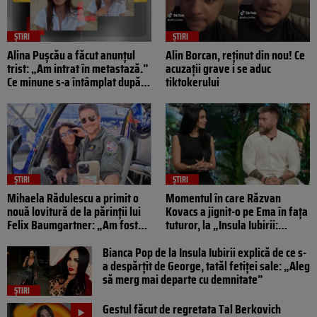
ȘTIRI
ȘTIRI
Alina Pușcău a făcut anunțul
Alin Borcan, reținut din nou! Ce
trist: „Am intrat în metastază.”
acuzații grave i se aduc
Ce minune s-a întâmplat după
tiktokerului
ce fanii s-au rugat pentru ea
ȘTIRI
ȘTIRI
Mihaela Rădulescu a primit o
Momentul în care Răzvan
nouă lovitură de la părinții lui
Kovacs a jignit-o pe Ema în fața
Felix Baumgartner: „Am fost
tuturor, la „Insula Iubirii:
ștearsă complet din existența
Reuniuni”. S-a luat de aspectul
lui”
fizic al soției
Bianca Pop de la Insula Iubirii explică de ce s-
a despărțit de George, tatăl fetiței sale: „Aleg
să merg mai departe cu demnitate”
ȘTIRI
Gestul făcut de regretata Tal Berkovich