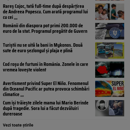
Rareș Cojoc, tată full-time după despărțirea
de Andreea Popescu. Cum arată programul lui
cu cei
...
Românii din diaspora pot primi 200.000 de
euro de la stat. Programul pregătit de Guvern
Turiștii nu se uită la bani în Mykonos. Două
sute de euro șezlongul și plaja e plină
Cod roșu de furtuni în România. Zonele în care
vremea lovește violent
Avertisment privind Super El Niño. Fenomenul
din Oceanul Pacific ar putea provoca schimbări
climatice
...
Cum își trăiește zilele mama lui Mario Berinde
după tragedie. Sora lui a făcut dezvăluiri
dureroase
Vezi toate știrile