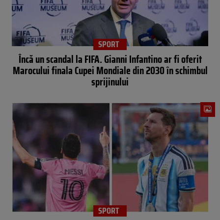
SPORT
Încă un scandal la FIFA. Gianni Infantino ar fi oferit
Marocului finala Cupei Mondiale din 2030 în schimbul
sprijinului
SPORT