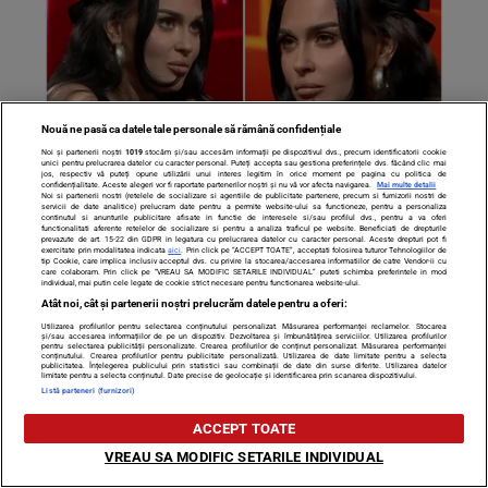
Nouă ne pasă ca datele tale personale să rămână confidențiale
Noi și partenerii noștri
1019
stocăm și/sau accesăm informații pe dispozitivul dvs., precum identificatorii cookie
unici pentru prelucrarea datelor cu caracter personal. Puteți accepta sau gestiona preferințele dvs. făcând clic mai
jos, respectiv vă puteți opune utilizării unui interes legitim în orice moment pe pagina cu politica de
Oana Radu, dezvăluiri tulburătoare despre relațiile sale!
confidențialitate. Aceste alegeri vor fi raportate partenerilor noștri și nu vă vor afecta navigarea.
Mai multe detalii
Noi si partenerii nostri (retelele de socializare si agentiile de publicitate partenere, precum si furnizorii nostri de
servicii de date analitice) prelucram date pentru a permite website-ului sa functioneze, pentru a personaliza
De câte ori a fost lovită artista: „Am stat și am îndurat”
continutul si anunturile publicitare afisate in functie de interesele si/sau profilul dvs., pentru a va oferi
functionalitati aferente retelelor de socializare si pentru a analiza traficul pe website. Beneficiati de drepturile
prevazute de art. 15-22 din GDPR in legatura cu prelucrarea datelor cu caracter personal. Aceste drepturi pot fi
exercitate prin modalitatea indicata
aici
. Prin click pe “ACCEPT TOATE”, acceptati folosirea tuturor Tehnologiilor de
tip Cookie, care implica inclusiv acceptul dvs. cu privire la stocarea/accesarea informatiilor de catre Vendor-ii cu
care colaboram. Prin click pe “VREAU SA MODIFIC SETARILE INDIVIDUAL” puteti schimba preferintele in mod
individual, mai putin cele legate de cookie strict necesare pentru functionarea website-ului.
Atât noi, cât și partenerii noștri prelucrăm datele pentru a oferi:
Utilizarea profilurilor pentru selectarea conținutului personalizat. Măsurarea performanței reclamelor. Stocarea
și/sau accesarea informațiilor de pe un dispozitiv. Dezvoltarea și îmbunătățirea serviciilor. Utilizarea profilurilor
pentru selectarea publicității personalizate. Crearea profilurilor de conținut personalizat. Măsurarea performanței
conținutului. Crearea profilurilor pentru publicitate personalizată. Utilizarea de date limitate pentru a selecta
publicitatea. Înțelegerea publicului prin statistici sau combinații de date din surse diferite. Utilizarea datelor
limitate pentru a selecta conținutul. Date precise de geolocație și identificarea prin scanarea dispozitivului.
Listă parteneri (furnizori)
ACCEPT TOATE
VREAU SA MODIFIC SETARILE INDIVIDUAL