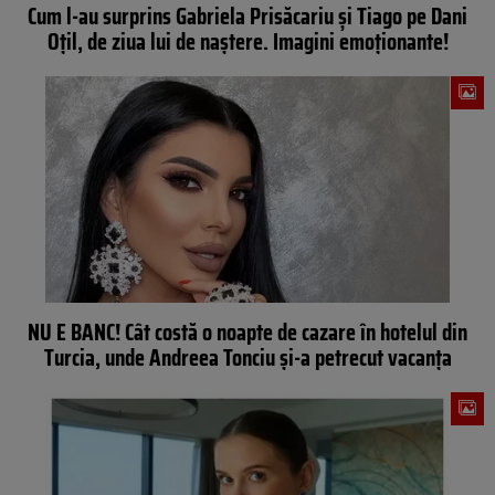
Cum l-au surprins Gabriela Prisăcariu și Tiago pe Dani
Oțil, de ziua lui de naștere. Imagini emoționante!
NU E BANC! Cât costă o noapte de cazare în hotelul din
Turcia, unde Andreea Tonciu și-a petrecut vacanța