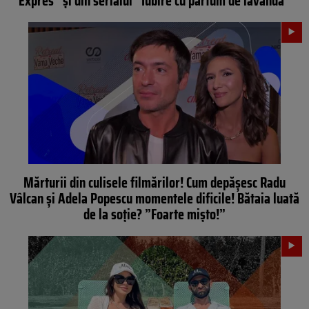
Expres” și din serialul “Iubire cu parfum de lavandă”
Mărturii din culisele filmărilor! Cum depășesc Radu
Vâlcan și Adela Popescu momentele dificile! Bătaia luată
de la soție? ”Foarte mișto!”