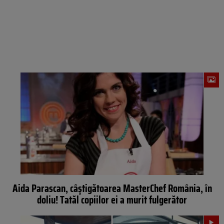
Aida Parascan, câștigătoarea MasterChef România, în
doliu! Tatăl copiilor ei a murit fulgerător