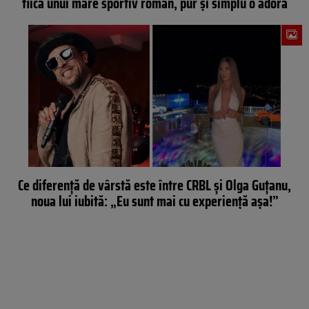
fiica unui mare sportiv român, pur și simplu o adoră
Ce diferență de vârstă este între CRBL și Olga Guțanu,
noua lui iubită: „Eu sunt mai cu experiență așa!”