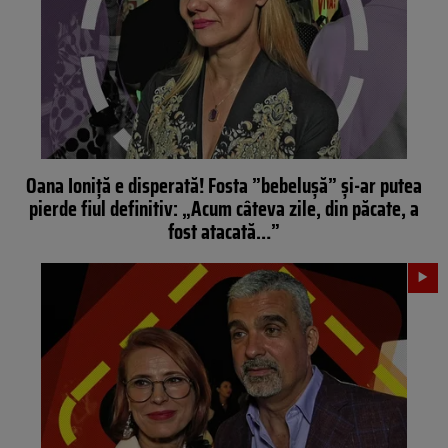
Oana Ioniță e disperată! Fosta ”bebelușă” și-ar putea
pierde fiul definitiv: „Acum câteva zile, din păcate, a
fost atacată…”