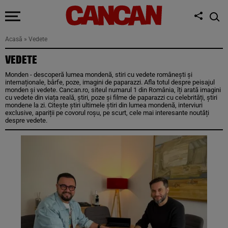
Acasă
»
Vedete
VEDETE
Monden - descoperă lumea mondenă, stiri cu vedete românești și
internaționale, bârfe, poze, imagini de paparazzi. Afla totul despre peisajul
monden și vedete. Cancan.ro, siteul numarul 1 din România, îți arată imagini
cu vedete din viața reală, știri, poze și filme de paparazzi cu celebrități, știri
mondene la zi. Citește știri ultimele știri din lumea mondenă, interviuri
exclusive, apariții pe covorul roșu, pe scurt, cele mai interesante noutăți
despre vedete.