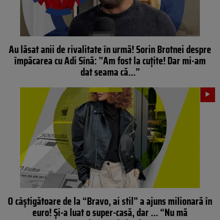
Au lăsat anii de rivalitate în urmă! Sorin Brotnei despre
împăcarea cu Adi Sînă: ”Am fost la cuțite! Dar mi-am
dat seama că…”
O câștigătoare de la “Bravo, ai stil” a ajuns milionară în
euro! Și-a luat o super-casă, dar … “Nu mă