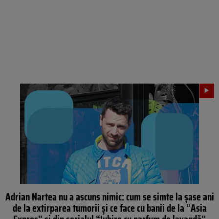
Adrian Nartea nu a ascuns nimic: cum se simte la șase ani
de la extirparea tumorii și ce face cu banii de la ”Asia