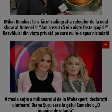
Mihai Bendeac le-a făcut radiografia colegilor de la noul
show al Antenei 1: ”Am crezut că vin niște foste gagici!”
Dezvăluiri din viața privată pe care nu le-a spus niciodată
Actuala soţie a milionarului de la Mobexpert, declaraţii
uluitoare! Diana Şucu sare la gâtul Cameliei: „O
imagine dezolantă”