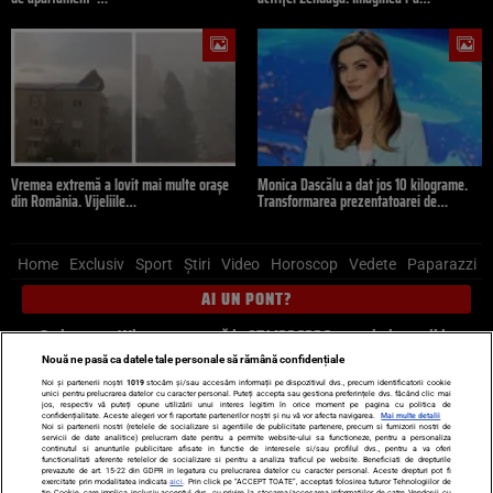
Vremea extremă a lovit mai multe orașe
Monica Dascălu a dat jos 10 kilograme.
din România. Vijeliile…
Transformarea prezentatoarei de…
Home
Exclusiv
Sport
Știri
Video
Horoscop
Vedete
Paparazzi
AI UN PONT?
Scrie-ne pe Whatsapp
, sună la 0741226226 sau trimite mail la
pont@cancan.ro
Nouă ne pasă ca datele tale personale să rămână confidențiale
Noi și partenerii noștri
1019
stocăm și/sau accesăm informații pe dispozitivul dvs., precum identificatorii cookie
unici pentru prelucrarea datelor cu caracter personal. Puteți accepta sau gestiona preferințele dvs. făcând clic mai
Știri interne
Știri externe
Politică
jos, respectiv vă puteți opune utilizării unui interes legitim în orice moment pe pagina cu politica de
confidențialitate. Aceste alegeri vor fi raportate partenerilor noștri și nu vă vor afecta navigarea.
Mai multe detalii
Noi si partenerii nostri (retelele de socializare si agentiile de publicitate partenere, precum si furnizorii nostri de
servicii de date analitice) prelucram date pentru a permite website-ului sa functioneze, pentru a personaliza
Ultimele stiri
Diete
Insula Iubirii
Dictionar de vise
LIFE STYLE
continutul si anunturile publicitare afisate in functie de interesele si/sau profilul dvs., pentru a va oferi
functionalitati aferente retelelor de socializare si pentru a analiza traficul pe website. Beneficiati de drepturile
Horoscop
prevazute de art. 15-22 din GDPR in legatura cu prelucrarea datelor cu caracter personal. Aceste drepturi pot fi
exercitate prin modalitatea indicata
aici
. Prin click pe “ACCEPT TOATE”, acceptati folosirea tuturor Tehnologiilor de
tip Cookie, care implica inclusiv acceptul dvs. cu privire la stocarea/accesarea informatiilor de catre Vendor-ii cu