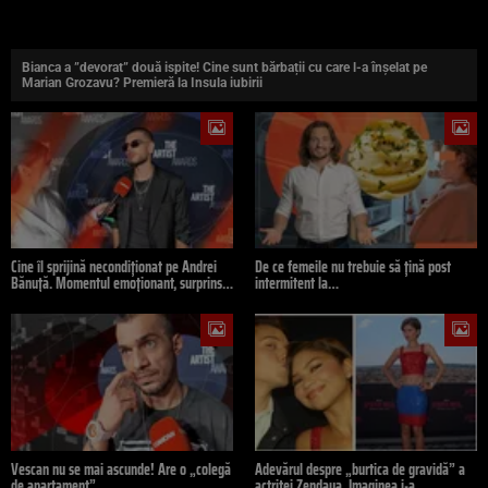
Bianca a ”devorat” două ispite! Cine sunt bărbații cu care l-a înșelat pe
Marian Grozavu? Premieră la Insula iubirii
Cine îl sprijină necondiționat pe Andrei
De ce femeile nu trebuie să țină post
Bănuță. Momentul emoționant, surprins…
intermitent la…
Vescan nu se mai ascunde! Are o „colegă
Adevărul despre „burtica de gravidă” a
de apartament”…
actriței Zendaya. Imaginea i-a…