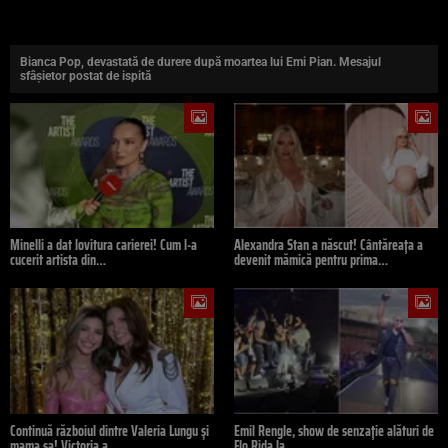
Bianca Pop, devastată de durere după moartea lui Emi Pian. Mesajul
sfâșietor postat de ispită
Minelli a dat lovitura carierei! Cum l-a
Alexandra Stan a născut! Cântăreața a
cucerit artista din…
devenit mămică pentru prima…
Continuă războiul dintre Valeria Lungu și
Emil Rengle, show de senzație alături de
mama sa! Victoria a…
Flo Rida la…