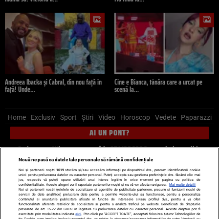
Andreea Ibacka și Cabral, din nou față în
Cine e Bianca, tânăra care a urcat pe
față! Unde…
scenă la…
Home
Exclusiv
Sport
Știri
Video
Horoscop
Vedete
Paparazzi
AI UN PONT?
Scrie-ne pe Whatsapp
, sună la 0741226226 sau trimite mail la
pont@cancan.ro
Nouă ne pasă ca datele tale personale să rămână confidențiale
Noi și partenerii noștri
1019
stocăm și/sau accesăm informații pe dispozitivul dvs., precum identificatorii cookie
unici pentru prelucrarea datelor cu caracter personal. Puteți accepta sau gestiona preferințele dvs. făcând clic mai
Știri interne
Știri externe
Politică
jos, respectiv vă puteți opune utilizării unui interes legitim în orice moment pe pagina cu politica de
confidențialitate. Aceste alegeri vor fi raportate partenerilor noștri și nu vă vor afecta navigarea.
Mai multe detalii
Noi si partenerii nostri (retelele de socializare si agentiile de publicitate partenere, precum si furnizorii nostri de
servicii de date analitice) prelucram date pentru a permite website-ului sa functioneze, pentru a personaliza
Ultimele stiri
Diete
Insula Iubirii
Dictionar de vise
LIFE STYLE
continutul si anunturile publicitare afisate in functie de interesele si/sau profilul dvs., pentru a va oferi
functionalitati aferente retelelor de socializare si pentru a analiza traficul pe website. Beneficiati de drepturile
Horoscop
prevazute de art. 15-22 din GDPR in legatura cu prelucrarea datelor cu caracter personal. Aceste drepturi pot fi
exercitate prin modalitatea indicata
aici
. Prin click pe “ACCEPT TOATE”, acceptati folosirea tuturor Tehnologiilor de
tip Cookie, care implica inclusiv acceptul dvs. cu privire la stocarea/accesarea informatiilor de catre Vendor-ii cu