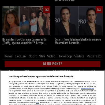
Îți amintești de Charisma Carpenter din
Ce ar fi făcut Meghan Markle în culisele
„Buffy, spaima vampirilor”? Actrița…
MasterChef Australia.…
Home
Exclusiv
Sport
Știri
Video
Horoscop
Vedete
Paparazzi
AI UN PONT?
Scrie-ne pe Whatsapp
, sună la 0741226226 sau trimite mail la
pont@cancan.ro
Nouă ne pasă ca datele tale personale să rămână confidențiale
Noi și partenerii noștri
1019
stocăm și/sau accesăm informații pe dispozitivul dvs., precum identificatorii cookie
unici pentru prelucrarea datelor cu caracter personal. Puteți accepta sau gestiona preferințele dvs. făcând clic mai
Știri interne
Știri externe
Politică
jos, respectiv vă puteți opune utilizării unui interes legitim în orice moment pe pagina cu politica de
confidențialitate. Aceste alegeri vor fi raportate partenerilor noștri și nu vă vor afecta navigarea.
Mai multe detalii
Noi si partenerii nostri (retelele de socializare si agentiile de publicitate partenere, precum si furnizorii nostri de
servicii de date analitice) prelucram date pentru a permite website-ului sa functioneze, pentru a personaliza
Ultimele stiri
Diete
Insula Iubirii
Dictionar de vise
LIFE STYLE
continutul si anunturile publicitare afisate in functie de interesele si/sau profilul dvs., pentru a va oferi
functionalitati aferente retelelor de socializare si pentru a analiza traficul pe website. Beneficiati de drepturile
Horoscop
prevazute de art. 15-22 din GDPR in legatura cu prelucrarea datelor cu caracter personal. Aceste drepturi pot fi
exercitate prin modalitatea indicata
aici
. Prin click pe “ACCEPT TOATE”, acceptati folosirea tuturor Tehnologiilor de
tip Cookie, care implica inclusiv acceptul dvs. cu privire la stocarea/accesarea informatiilor de catre Vendor-ii cu