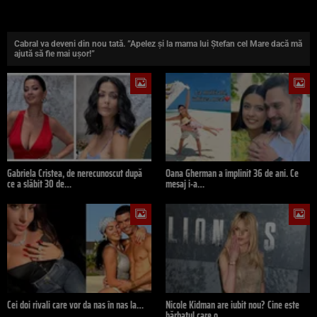
Cabral va deveni din nou tată. ”Apelez și la mama lui Ștefan cel Mare dacă mă
ajută să fie mai ușor!”
Gabriela Cristea, de nerecunoscut după
Oana Gherman a împlinit 36 de ani. Ce
ce a slăbit 30 de…
mesaj i-a…
Cei doi rivali care vor da nas în nas la…
Nicole Kidman are iubit nou? Cine este
bărbatul care o…