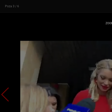
Poza
3
/ 6