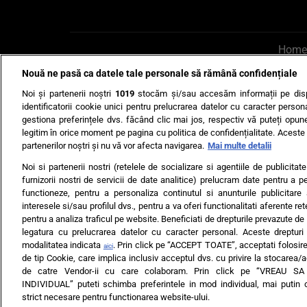
Home
Nouă ne pasă ca datele tale personale să rămână confidențiale
AI UN PONT?
Scrie-ne p
Noi și partenerii noștri
1019
stocăm și/sau accesăm informații pe disp
identificatorii cookie unici pentru prelucrarea datelor cu caracter person
gestiona preferințele dvs. făcând clic mai jos, respectiv vă puteți opune 
legitim în orice moment pe pagina cu politica de confidențialitate. Aceste a
partenerilor noștri și nu vă vor afecta navigarea.
Mai multe detalii
Noi si partenerii nostri (retelele de socializare si agentiile de publicita
Ultimele s
furnizorii nostri de servicii de date analitice) prelucram date pentru a p
functioneze, pentru a personaliza continutul si anunturile publicitare
Echipa editorială
Termeni si
interesele si/sau profilul dvs., pentru a va oferi functionalitati aferente ret
pentru a analiza traficul pe website. Beneficiati de drepturile prevazute de
legatura cu prelucrarea datelor cu caracter personal. Aceste drepturi 
modalitatea indicata
. Prin click pe “ACCEPT TOATE”, acceptati folosire
aici
de tip Cookie, care implica inclusiv acceptul dvs. cu privire la stocarea/
de catre Vendor-ii cu care colaboram. Prin click pe “VREAU S
INDIVIDUAL” puteti schimba preferintele in mod individual, mai putin 
ARC MEDIA PUBLISH
strict necesare pentru functionarea website-ului.