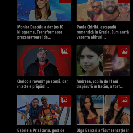
Monica Dascălu a dat jos 10
Paula Chirilă, escapadă
kilograme. Transformarea
romantică în Grecia. Cum arată
prezentatoarei de…
vacanța alături…
Cheloo a revenit pe scenă, dar
Andreea, copila de 11 ani
în acte e prăpăd!…
dispărută în Bacău, a fost…
Gabriela Prisăcariu, gest de
Olga Barcari a făcut senzație în