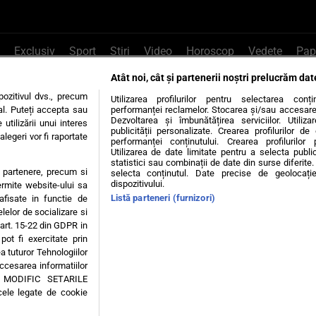
Exclusiv
Sport
Știri
Video
Horoscop
Vedete
Pap
Atât noi, cât și partenerii noștri prelucrăm dat
e Whatsapp
, sună la 0741226226 sau trim
ozitivul dvs., precum
Utilizarea profilurilor pentru selectarea conț
al. Puteți accepta sau
performanței reclamelor. Stocarea și/sau accesarea 
Dezvoltarea și îmbunătățirea serviciilor. Utiliza
utilizării unui interes
publicității personalizate. Crearea profilurilor d
legeri vor fi raportate
Știri interne
Știri externe
Politică
performanței conținutului. Crearea profilurilor 
Utilizarea de date limitate pentru a selecta public
statistici sau combinații de date din surse diferite. 
te partenere, precum si
selecta conținutul. Date precise de geolocație
tiri
Diete
Insula Iubirii
Dictionar de vise
LIFE STYLE
dispozitivului.
ermite website-ului sa
Listă parteneri (furnizori)
 afisate in functie de
 condiții
Politica de confidențialitate
Politica privind Cookie
elelor de socializare si
 art. 15-22 din GDPR in
pot fi exercitate prin
Modifică Setările
a tuturor Tehnologiilor
accesarea informatiilor
A MODIFIC SETARILE
© 2026 - Toate drepturile rezervate
cele legate de cookie
ING SRL, Adresa: București, Sos Fabrica de Glucoză, nr. 21, parter, sector 2, J20160006