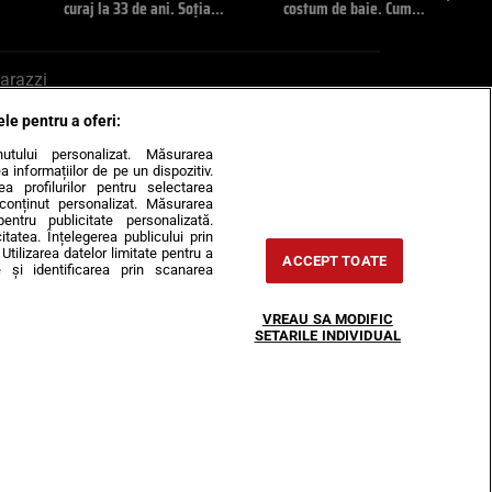
curaj la 33 de ani. Soția…
costum de baie. Cum…
arazzi
ele pentru a oferi:
ite mail la pont@cancan.ro
inutului personalizat. Măsurarea
informațiilor de pe un dispozitiv.
rea profilurilor pentru selectarea
e conținut personalizat. Măsurarea
pentru publicitate personalizată.
itatea. Înțelegerea publicului prin
Utilizarea datelor limitate pentru a
ACCEPT TOATE
 și identificarea prin scanarea
Horoscop
VREAU SA MODIFIC
-urile
Despre noi
Contact
SETARILE INDIVIDUAL
31407, CIF: RO35451445