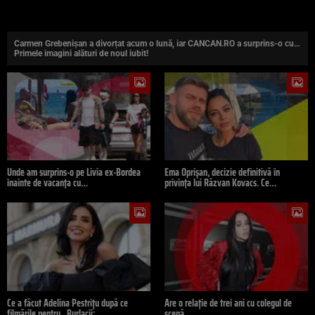
Carmen Grebenișan a divorțat acum o lună, iar CANCAN.RO a surprins-o cu…
Primele imagini alături de noul iubit!
Unde am surprins-o pe Livia ex-Bordea
Ema Oprișan, decizie definitivă în
înainte de vacanța cu…
privința lui Răzvan Kovacs. Ce…
Ce a făcut Adelina Pestrițu după ce
Are o relație de trei ani cu colegul de
filmările pentru „Burlacii:…
scenă,…