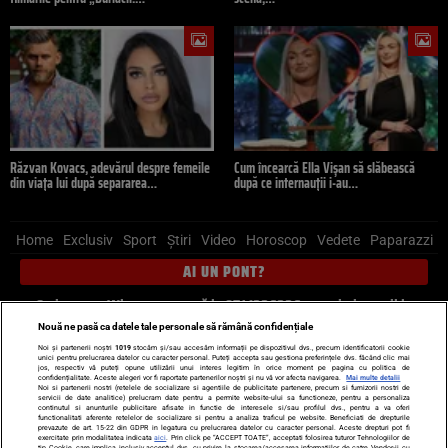
Răzvan Kovacs, adevărul despre femeile
Cum încearcă Ella Vișan să slăbească
din viața lui după separarea…
după ce internauții i-au…
Home
Exclusiv
Sport
Știri
Video
Horoscop
Vedete
Paparazzi
AI UN PONT?
Scrie-ne pe Whatsapp
, sună la 0741226226 sau trimite mail la
pont@cancan.ro
Nouă ne pasă ca datele tale personale să rămână confidențiale
Noi și partenerii noștri
1019
stocăm și/sau accesăm informații pe dispozitivul dvs., precum identificatorii cookie
unici pentru prelucrarea datelor cu caracter personal. Puteți accepta sau gestiona preferințele dvs. făcând clic mai
Știri interne
Știri externe
Politică
jos, respectiv vă puteți opune utilizării unui interes legitim în orice moment pe pagina cu politica de
confidențialitate. Aceste alegeri vor fi raportate partenerilor noștri și nu vă vor afecta navigarea.
Mai multe detalii
Noi si partenerii nostri (retelele de socializare si agentiile de publicitate partenere, precum si furnizorii nostri de
servicii de date analitice) prelucram date pentru a permite website-ului sa functioneze, pentru a personaliza
Ultimele stiri
Diete
Insula Iubirii
Dictionar de vise
LIFE STYLE
continutul si anunturile publicitare afisate in functie de interesele si/sau profilul dvs., pentru a va oferi
functionalitati aferente retelelor de socializare si pentru a analiza traficul pe website. Beneficiati de drepturile
Horoscop
prevazute de art. 15-22 din GDPR in legatura cu prelucrarea datelor cu caracter personal. Aceste drepturi pot fi
exercitate prin modalitatea indicata
aici
. Prin click pe “ACCEPT TOATE”, acceptati folosirea tuturor Tehnologiilor de
tip Cookie, care implica inclusiv acceptul dvs. cu privire la stocarea/accesarea informatiilor de catre Vendor-ii cu