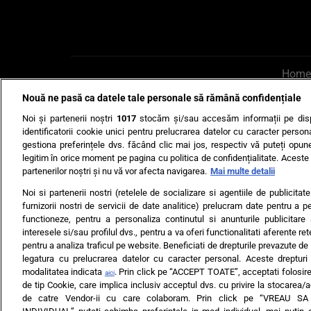
Home
Nouă ne pasă ca datele tale personale să rămână confidențiale
AI UN PONT?
Scrie-ne p
Noi și partenerii noștri
1017
stocăm și/sau accesăm informații pe disp
identificatorii cookie unici pentru prelucrarea datelor cu caracter person
gestiona preferințele dvs. făcând clic mai jos, respectiv vă puteți opune 
legitim în orice moment pe pagina cu politica de confidențialitate. Aceste a
partenerilor noștri și nu vă vor afecta navigarea.
Mai multe detalii
Noi si partenerii nostri (retelele de socializare si agentiile de publicita
Ultimele s
furnizorii nostri de servicii de date analitice) prelucram date pentru a p
functioneze, pentru a personaliza continutul si anunturile publicitare
Echipa editorială
Termeni si
interesele si/sau profilul dvs., pentru a va oferi functionalitati aferente ret
pentru a analiza traficul pe website. Beneficiati de drepturile prevazute de
legatura cu prelucrarea datelor cu caracter personal. Aceste drepturi 
modalitatea indicata
. Prin click pe “ACCEPT TOATE”, acceptati folosire
aici
de tip Cookie, care implica inclusiv acceptul dvs. cu privire la stocarea/
de catre Vendor-ii cu care colaboram. Prin click pe “VREAU S