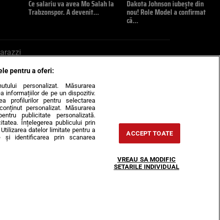
Ce salariu va avea Mo Salah la
Dakota Johnson iubește din
Trabzonspor. A devenit…
nou! Role Model a confirmat
că…
arazzi
ele pentru a oferi:
ite mail la pont@cancan.ro
inutului personalizat. Măsurarea
informațiilor de pe un dispozitiv.
rea profilurilor pentru selectarea
e conținut personalizat. Măsurarea
pentru publicitate personalizată.
itatea. Înțelegerea publicului prin
Utilizarea datelor limitate pentru a
ACCEPT TOATE
 și identificarea prin scanarea
Horoscop
VREAU SA MODIFIC
-urile
Despre noi
Contact
SETARILE INDIVIDUAL