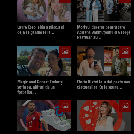
Laura Cosoi abia a născut și
Motivul dureros pentru care
deja se gândește la…
Adriana Bahmuțeanu și George
Restivan au…
Magicianul Robert Tudor și
Florin Ristei le-a dat peste nas
soția sa, alături de un
cârcotașilor! Ce le spune…
fotbalist…