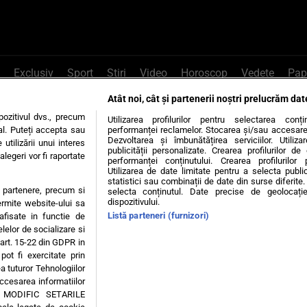
Exclusiv
Sport
Știri
Video
Horoscop
Vedete
Pap
Atât noi, cât și partenerii noștri prelucrăm dat
e Whatsapp
, sună la 0741226226 sau trim
ozitivul dvs., precum
Utilizarea profilurilor pentru selectarea conț
al. Puteți accepta sau
performanței reclamelor. Stocarea și/sau accesarea 
Dezvoltarea și îmbunătățirea serviciilor. Utiliza
utilizării unui interes
publicității personalizate. Crearea profilurilor d
legeri vor fi raportate
Știri interne
Știri externe
Politică
performanței conținutului. Crearea profilurilor 
Utilizarea de date limitate pentru a selecta public
statistici sau combinații de date din surse diferite. 
te partenere, precum si
selecta conținutul. Date precise de geolocație
tiri
Diete
Insula Iubirii
Dictionar de vise
LIFE STYLE
dispozitivului.
ermite website-ului sa
Listă parteneri (furnizori)
 afisate in functie de
 condiții
Politica de confidențialitate
Politica privind Cookie
elelor de socializare si
 art. 15-22 din GDPR in
pot fi exercitate prin
Modifică Setările
a tuturor Tehnologiilor
accesarea informatiilor
A MODIFIC SETARILE
© 2026 - Toate drepturile rezervate