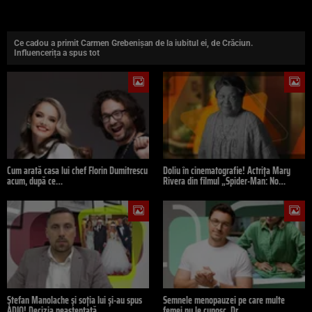
Ce cadou a primit Carmen Grebenișan de la iubitul ei, de Crăciun.
Influencerița a spus tot
Cum arată casa lui chef Florin Dumitrescu
Doliu în cinematografie! Actrița Mary
acum, după ce…
Rivera din filmul „Spider-Man: No…
Ștefan Manolache și soția lui și-au spus
Semnele menopauzei pe care multe
ADIO! Decizia neașteptată…
femei nu le cunosc. Dr.…