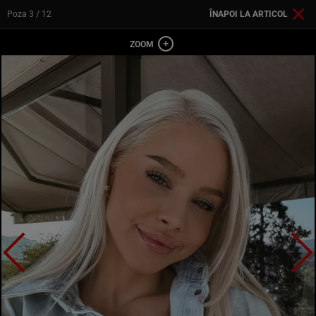
Poza
3
/ 12
ÎNAPOI LA ARTICOL