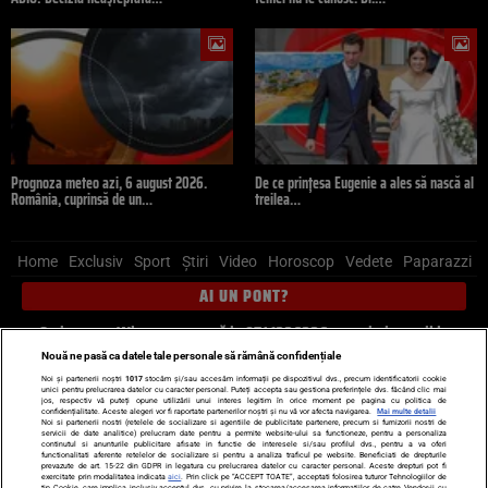
Prognoza meteo azi, 6 august 2026.
De ce prințesa Eugenie a ales să nască al
România, cuprinsă de un…
treilea…
Home
Exclusiv
Sport
Știri
Video
Horoscop
Vedete
Paparazzi
AI UN PONT?
Scrie-ne pe Whatsapp
, sună la 0741226226 sau trimite mail la
pont@cancan.ro
Nouă ne pasă ca datele tale personale să rămână confidențiale
Noi și partenerii noștri
1017
stocăm și/sau accesăm informații pe dispozitivul dvs., precum identificatorii cookie
unici pentru prelucrarea datelor cu caracter personal. Puteți accepta sau gestiona preferințele dvs. făcând clic mai
Știri interne
Știri externe
Politică
jos, respectiv vă puteți opune utilizării unui interes legitim în orice moment pe pagina cu politica de
confidențialitate. Aceste alegeri vor fi raportate partenerilor noștri și nu vă vor afecta navigarea.
Mai multe detalii
Noi si partenerii nostri (retelele de socializare si agentiile de publicitate partenere, precum si furnizorii nostri de
servicii de date analitice) prelucram date pentru a permite website-ului sa functioneze, pentru a personaliza
Ultimele stiri
Diete
Insula Iubirii
Dictionar de vise
LIFE STYLE
continutul si anunturile publicitare afisate in functie de interesele si/sau profilul dvs., pentru a va oferi
functionalitati aferente retelelor de socializare si pentru a analiza traficul pe website. Beneficiati de drepturile
Horoscop
prevazute de art. 15-22 din GDPR in legatura cu prelucrarea datelor cu caracter personal. Aceste drepturi pot fi
exercitate prin modalitatea indicata
aici
. Prin click pe “ACCEPT TOATE”, acceptati folosirea tuturor Tehnologiilor de
tip Cookie, care implica inclusiv acceptul dvs. cu privire la stocarea/accesarea informatiilor de catre Vendor-ii cu