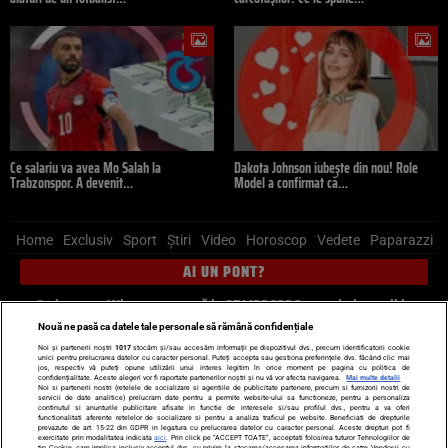
Ce salariu va avea Mo Salah la
Dakota Johnson iubește din nou! Role
Trabzonspor. A devenit…
Model a confirmat că…
Home
Exclusiv
Sport
Știri
Video
Horoscop
Vedete
Paparazzi
AI UN PONT?
Scrie-ne pe Whatsapp
, sună la 0741226226 sau trimite mail la
pont@cancan.ro
Nouă ne pasă ca datele tale personale să rămână confidențiale
Noi și partenerii noștri
1017
stocăm și/sau accesăm informații pe dispozitivul dvs., precum identificatorii cookie
unici pentru prelucrarea datelor cu caracter personal. Puteți accepta sau gestiona preferințele dvs. făcând clic mai
Știri interne
Știri externe
Politică
jos, respectiv vă puteți opune utilizării unui interes legitim în orice moment pe pagina cu politica de
confidențialitate. Aceste alegeri vor fi raportate partenerilor noștri și nu vă vor afecta navigarea.
Mai multe detalii
Noi si partenerii nostri (retelele de socializare si agentiile de publicitate partenere, precum si furnizorii nostri de
servicii de date analitice) prelucram date pentru a permite website-ului sa functioneze, pentru a personaliza
Ultimele stiri
Diete
Insula Iubirii
Dictionar de vise
LIFE STYLE
continutul si anunturile publicitare afisate in functie de interesele si/sau profilul dvs., pentru a va oferi
functionalitati aferente retelelor de socializare si pentru a analiza traficul pe website. Beneficiati de drepturile
Horoscop
prevazute de art. 15-22 din GDPR in legatura cu prelucrarea datelor cu caracter personal. Aceste drepturi pot fi
exercitate prin modalitatea indicata
aici
. Prin click pe “ACCEPT TOATE”, acceptati folosirea tuturor Tehnologiilor de
tip Cookie, care implica inclusiv acceptul dvs. cu privire la stocarea/accesarea informatiilor de catre Vendor-ii cu