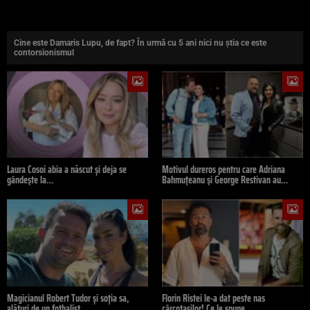
Cine este Damaris Lupu, de fapt? În urmă cu 5 ani nici nu știa ce este
contorsionismul
Laura Cosoi abia a născut și deja se
Motivul dureros pentru care Adriana
gândește la…
Bahmuțeanu și George Restivan au…
Magicianul Robert Tudor și soția sa,
Florin Ristei le-a dat peste nas
alături de un fotbalist…
cârcotașilor! Ce le spune…