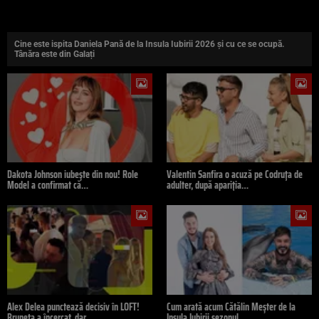
Cine este ispita Daniela Pană de la Insula Iubirii 2026 și cu ce se ocupă.
Tânăra este din Galați
Dakota Johnson iubește din nou! Role
Valentin Sanfira o acuză pe Codruța de
Model a confirmat că…
adulter, după apariția…
Alex Delea punctează decisiv în LOFT!
Cum arată acum Cătălin Meșter de la
Bruneta a încercat, dar…
Insula Iubirii sezonul…