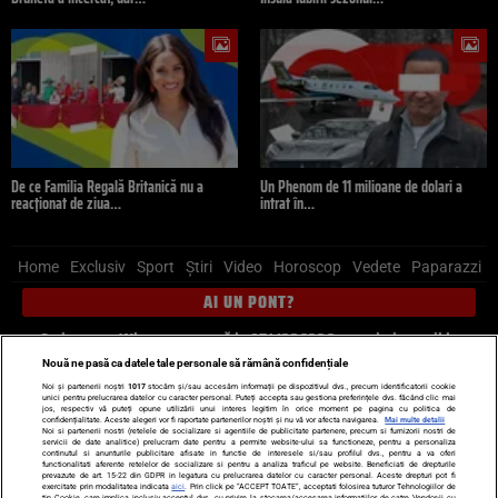
De ce Familia Regală Britanică nu a
Un Phenom de 11 milioane de dolari a
reacționat de ziua…
intrat în…
Home
Exclusiv
Sport
Știri
Video
Horoscop
Vedete
Paparazzi
AI UN PONT?
Scrie-ne pe Whatsapp
, sună la 0741226226 sau trimite mail la
pont@cancan.ro
Nouă ne pasă ca datele tale personale să rămână confidențiale
Noi și partenerii noștri
1017
stocăm și/sau accesăm informații pe dispozitivul dvs., precum identificatorii cookie
unici pentru prelucrarea datelor cu caracter personal. Puteți accepta sau gestiona preferințele dvs. făcând clic mai
Știri interne
Știri externe
Politică
jos, respectiv vă puteți opune utilizării unui interes legitim în orice moment pe pagina cu politica de
confidențialitate. Aceste alegeri vor fi raportate partenerilor noștri și nu vă vor afecta navigarea.
Mai multe detalii
Noi si partenerii nostri (retelele de socializare si agentiile de publicitate partenere, precum si furnizorii nostri de
servicii de date analitice) prelucram date pentru a permite website-ului sa functioneze, pentru a personaliza
Ultimele stiri
Diete
Insula Iubirii
Dictionar de vise
LIFE STYLE
continutul si anunturile publicitare afisate in functie de interesele si/sau profilul dvs., pentru a va oferi
functionalitati aferente retelelor de socializare si pentru a analiza traficul pe website. Beneficiati de drepturile
Horoscop
prevazute de art. 15-22 din GDPR in legatura cu prelucrarea datelor cu caracter personal. Aceste drepturi pot fi
exercitate prin modalitatea indicata
aici
. Prin click pe “ACCEPT TOATE”, acceptati folosirea tuturor Tehnologiilor de
tip Cookie, care implica inclusiv acceptul dvs. cu privire la stocarea/accesarea informatiilor de catre Vendor-ii cu