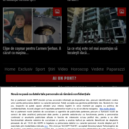
Clipe de coșmar pentru Carmen Șerban. A
La ce etaj este cel mai avantajos să
căzut cu mașina…
locuiești dacă…
Home
Exclusiv
Sport
Știri
Video
Horoscop
Vedete
Paparazzi
AI UN PONT?
Scrie-ne pe Whatsapp
, sună la 0741226226 sau trimite mail la
pont@cancan.ro
Nouă ne pasă ca datele tale personale să rămână confidențiale
Noi și partenerii noștri
1017
stocăm și/sau accesăm informații pe dispozitivul dvs., precum identificatorii cookie
unici pentru prelucrarea datelor cu caracter personal. Puteți accepta sau gestiona preferințele dvs. făcând clic mai
Știri interne
Știri externe
Politică
jos, respectiv vă puteți opune utilizării unui interes legitim în orice moment pe pagina cu politica de
confidențialitate. Aceste alegeri vor fi raportate partenerilor noștri și nu vă vor afecta navigarea.
Mai multe detalii
Noi si partenerii nostri (retelele de socializare si agentiile de publicitate partenere, precum si furnizorii nostri de
servicii de date analitice) prelucram date pentru a permite website-ului sa functioneze, pentru a personaliza
Ultimele stiri
Diete
Insula Iubirii
Dictionar de vise
LIFE STYLE
continutul si anunturile publicitare afisate in functie de interesele si/sau profilul dvs., pentru a va oferi
functionalitati aferente retelelor de socializare si pentru a analiza traficul pe website. Beneficiati de drepturile
Horoscop
prevazute de art. 15-22 din GDPR in legatura cu prelucrarea datelor cu caracter personal. Aceste drepturi pot fi
exercitate prin modalitatea indicata
aici
. Prin click pe “ACCEPT TOATE”, acceptati folosirea tuturor Tehnologiilor de
tip Cookie, care implica inclusiv acceptul dvs. cu privire la stocarea/accesarea informatiilor de catre Vendor-ii cu