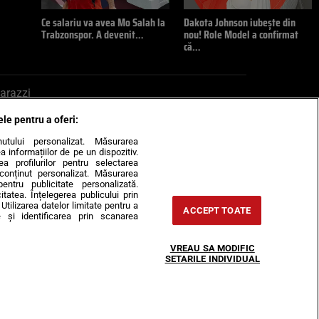
Ce salariu va avea Mo Salah la
Dakota Johnson iubește din
Trabzonspor. A devenit…
nou! Role Model a confirmat
că…
arazzi
ele pentru a oferi:
ite mail la pont@cancan.ro
inutului personalizat. Măsurarea
informațiilor de pe un dispozitiv.
rea profilurilor pentru selectarea
e conținut personalizat. Măsurarea
pentru publicitate personalizată.
itatea. Înțelegerea publicului prin
Utilizarea datelor limitate pentru a
ACCEPT TOATE
 și identificarea prin scanarea
Horoscop
VREAU SA MODIFIC
-urile
Despre noi
Contact
SETARILE INDIVIDUAL