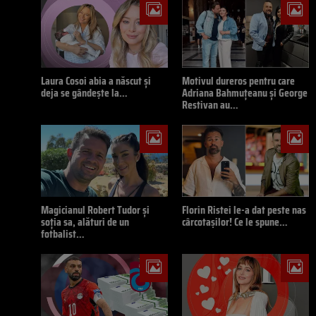
Laura Cosoi abia a născut și
Motivul dureros pentru care
deja se gândește la…
Adriana Bahmuțeanu și George
Restivan au…
Magicianul Robert Tudor și
Florin Ristei le-a dat peste nas
soția sa, alături de un
cârcotașilor! Ce le spune…
fotbalist…