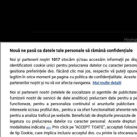
Home
Nouă ne pasă ca datele tale personale să rămână confidențiale
AI UN PONT?
Scrie-ne p
Noi și partenerii noștri
1017
stocăm și/sau accesăm informații pe disp
identificatorii cookie unici pentru prelucrarea datelor cu caracter person
gestiona preferințele dvs. făcând clic mai jos, respectiv vă puteți opune 
legitim în orice moment pe pagina cu politica de confidențialitate. Aceste a
partenerilor noștri și nu vă vor afecta navigarea.
Mai multe detalii
Noi si partenerii nostri (retelele de socializare si agentiile de publicita
Ultimele s
furnizorii nostri de servicii de date analitice) prelucram date pentru a p
functioneze, pentru a personaliza continutul si anunturile publicitare
Echipa editorială
Termeni si
interesele si/sau profilul dvs., pentru a va oferi functionalitati aferente ret
pentru a analiza traficul pe website. Beneficiati de drepturile prevazute de
legatura cu prelucrarea datelor cu caracter personal. Aceste drepturi 
modalitatea indicata
. Prin click pe “ACCEPT TOATE”, acceptati folosire
aici
de tip Cookie, care implica inclusiv acceptul dvs. cu privire la stocarea/