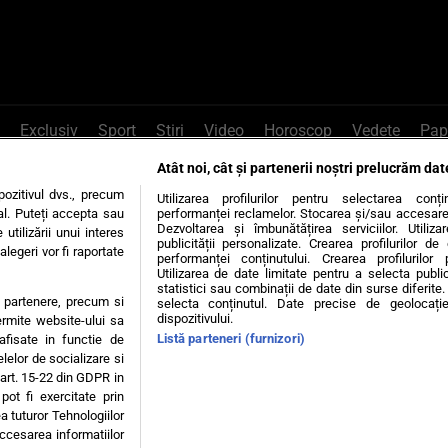
Exclusiv
Sport
Știri
Video
Horoscop
Vedete
Pap
Atât noi, cât și partenerii noștri prelucrăm dat
e Whatsapp
, sună la 0741226226 sau trim
ozitivul dvs., precum
Utilizarea profilurilor pentru selectarea conț
al. Puteți accepta sau
performanței reclamelor. Stocarea și/sau accesarea 
Dezvoltarea și îmbunătățirea serviciilor. Utiliza
utilizării unui interes
publicității personalizate. Crearea profilurilor d
legeri vor fi raportate
Știri interne
Știri externe
Politică
performanței conținutului. Crearea profilurilor 
Utilizarea de date limitate pentru a selecta public
statistici sau combinații de date din surse diferite. 
te partenere, precum si
selecta conținutul. Date precise de geolocație
tiri
Diete
Insula Iubirii
Dictionar de vise
LIFE STYLE
dispozitivului.
ermite website-ului sa
Listă parteneri (furnizori)
 afisate in functie de
 condiții
Politica de confidențialitate
Politica privind Cookie
elelor de socializare si
 art. 15-22 din GDPR in
pot fi exercitate prin
Modifică Setările
a tuturor Tehnologiilor
accesarea informatiilor