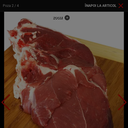
Poza
2
/ 4
ÎNAPOI LA ARTICOL