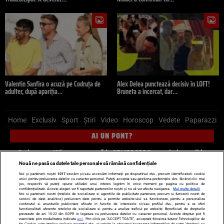
Valentin Sanfira o acuză pe Codruța de
Alex Delea punctează decisiv în LOFT!
adulter, după apariția…
Bruneta a încercat, dar…
Home
Exclusiv
Sport
Știri
Video
Horoscop
Vedete
Paparazzi
AI UN PONT?
Scrie-ne pe Whatsapp
, sună la 0741226226 sau trimite mail la
pont@cancan.ro
Nouă ne pasă ca datele tale personale să rămână confidențiale
Noi și partenerii noștri
1017
stocăm și/sau accesăm informații pe dispozitivul dvs., precum identificatorii cookie
unici pentru prelucrarea datelor cu caracter personal. Puteți accepta sau gestiona preferințele dvs. făcând clic mai
Știri interne
Știri externe
Politică
jos, respectiv vă puteți opune utilizării unui interes legitim în orice moment pe pagina cu politica de
confidențialitate. Aceste alegeri vor fi raportate partenerilor noștri și nu vă vor afecta navigarea.
Mai multe detalii
Noi si partenerii nostri (retelele de socializare si agentiile de publicitate partenere, precum si furnizorii nostri de
servicii de date analitice) prelucram date pentru a permite website-ului sa functioneze, pentru a personaliza
Ultimele stiri
Diete
Insula Iubirii
Dictionar de vise
LIFE STYLE
continutul si anunturile publicitare afisate in functie de interesele si/sau profilul dvs., pentru a va oferi
functionalitati aferente retelelor de socializare si pentru a analiza traficul pe website. Beneficiati de drepturile
Horoscop
prevazute de art. 15-22 din GDPR in legatura cu prelucrarea datelor cu caracter personal. Aceste drepturi pot fi
exercitate prin modalitatea indicata
aici
. Prin click pe “ACCEPT TOATE”, acceptati folosirea tuturor Tehnologiilor de
tip Cookie, care implica inclusiv acceptul dvs. cu privire la stocarea/accesarea informatiilor de catre Vendor-ii cu