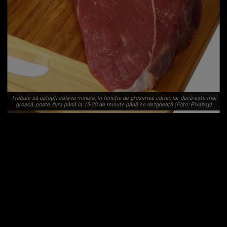
Trebuie să aștepți câteva minute, în funcție de grosimea cărnii, iar dacă este mai
groasă, poate dura până la 15-20 de minute până se dezgheață (Foto: Pixabay)