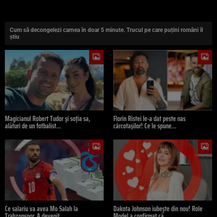
Cum să decongelezi carnea în doar 5 minute. Trucul pe care puțini români îl
știu
Magicianul Robert Tudor și soția sa,
Florin Ristei le-a dat peste nas
alături de un fotbalist…
cârcotașilor! Ce le spune…
Ce salariu va avea Mo Salah la
Dakota Johnson iubește din nou! Role
Trabzonspor. A devenit…
Model a confirmat că…