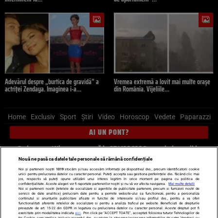
Adevărul despre „burtica de gravidă” a
Vremea extremă a lovit mai multe orașe
actriței Zendaya. Imaginea i-a…
din România. Vijeliile…
Home
Exclusiv
Sport
Știri
Video
Horoscop
Vedete
Paparazzi
AI UN PONT?
Scrie-ne pe Whatsapp
, sună la 0741226226 sau trimite mail la
pont@cancan.ro
Nouă ne pasă ca datele tale personale să rămână confidențiale
Noi și partenerii noștri
1019
stocăm și/sau accesăm informații pe dispozitivul dvs., precum identificatorii cookie
unici pentru prelucrarea datelor cu caracter personal. Puteți accepta sau gestiona preferințele dvs. făcând clic mai
Știri interne
Știri externe
Politică
jos, respectiv vă puteți opune utilizării unui interes legitim în orice moment pe pagina cu politica de
confidențialitate. Aceste alegeri vor fi raportate partenerilor noștri și nu vă vor afecta navigarea.
Mai multe detalii
Noi si partenerii nostri (retelele de socializare si agentiile de publicitate partenere, precum si furnizorii nostri de
servicii de date analitice) prelucram date pentru a permite website-ului sa functioneze, pentru a personaliza
Ultimele stiri
Diete
Insula Iubirii
Dictionar de vise
LIFE STYLE
continutul si anunturile publicitare afisate in functie de interesele si/sau profilul dvs., pentru a va oferi
functionalitati aferente retelelor de socializare si pentru a analiza traficul pe website. Beneficiati de drepturile
Horoscop
prevazute de art. 15-22 din GDPR in legatura cu prelucrarea datelor cu caracter personal. Aceste drepturi pot fi
exercitate prin modalitatea indicata
aici
. Prin click pe “ACCEPT TOATE”, acceptati folosirea tuturor Tehnologiilor de
tip Cookie, care implica inclusiv acceptul dvs. cu privire la stocarea/accesarea informatiilor de catre Vendor-ii cu