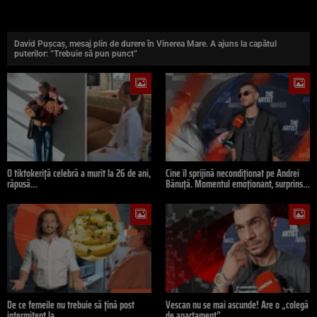
David Pușcaș, mesaj plin de durere în Vinerea Mare. A ajuns la capătul
puterilor: ”Trebuie să pun punct”
O tiktokeriță celebră a murit la 26 de ani,
Cine îl sprijină necondiționat pe Andrei
răpusă…
Bănuță. Momentul emoționant, surprins…
De ce femeile nu trebuie să țină post
Vescan nu se mai ascunde! Are o „colegă
intermitent la…
de apartament”…