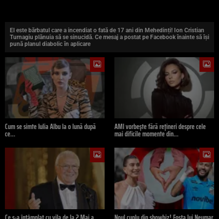
El este bărbatul care a incendiat o fată de 17 ani din Mehedinți! Ion Cristian
Turnagiu plănuia să se sinucidă. Ce mesaj a postat pe Facebook înainte să își
pună planul diabolic în aplicare
Cum se simte Iulia Albu la o lună după
AMI vorbește fără rețineri despre cele
ce…
mai dificile momente din…
Ce s-a întâmplat cu vila de la 2 Mai a…
Noul cuplu din showbiz! Fosta lui Neymar