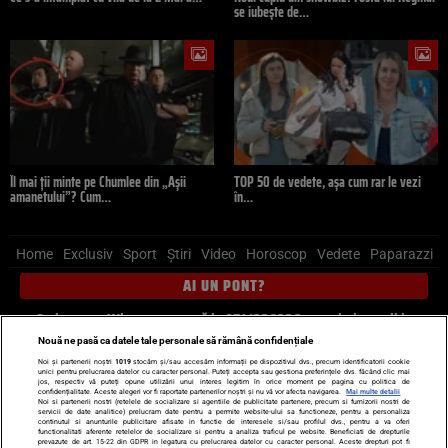
se iubește de…
Îl mai ții minte pe Chumlee din „Așii
TOP 50 de vedete, așa cum rar le vezi
amanetului”? Cum…
în…
Home
Exclusiv
Sport
Știri
Video
Horoscop
Vedete
Paparazzi
AI UN PONT?
Scrie-ne pe Whatsapp
, sună la 0741226226 sau trimite mail la
pont@cancan.ro
Nouă ne pasă ca datele tale personale să rămână confidențiale
Noi și partenerii noștri
1019
stocăm și/sau accesăm informații pe dispozitivul dvs., precum identificatorii cookie
unici pentru prelucrarea datelor cu caracter personal. Puteți accepta sau gestiona preferințele dvs. făcând clic mai
Știri interne
Știri externe
Politică
jos, respectiv vă puteți opune utilizării unui interes legitim în orice moment pe pagina cu politica de
confidențialitate. Aceste alegeri vor fi raportate partenerilor noștri și nu vă vor afecta navigarea.
Mai multe detalii
Noi si partenerii nostri (retelele de socializare si agentiile de publicitate partenere, precum si furnizorii nostri de
servicii de date analitice) prelucram date pentru a permite website-ului sa functioneze, pentru a personaliza
Ultimele stiri
Diete
Insula Iubirii
Dictionar de vise
LIFE STYLE
continutul si anunturile publicitare afisate in functie de interesele si/sau profilul dvs., pentru a va oferi
functionalitati aferente retelelor de socializare si pentru a analiza traficul pe website. Beneficiati de drepturile
Horoscop
prevazute de art. 15-22 din GDPR in legatura cu prelucrarea datelor cu caracter personal. Aceste drepturi pot fi