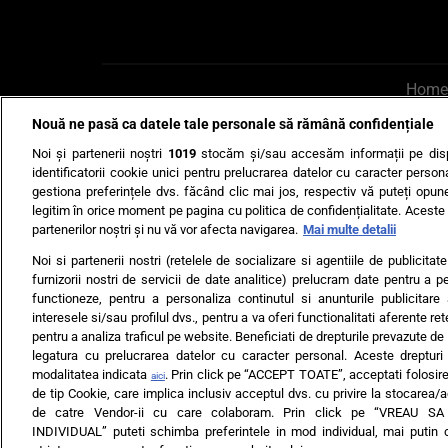
Home
Nouă ne pasă ca datele tale personale să rămână confidențiale
AI UN PONT?
Scrie-ne p
Noi și partenerii noștri
1019
stocăm și/sau accesăm informații pe disp
identificatorii cookie unici pentru prelucrarea datelor cu caracter person
gestiona preferințele dvs. făcând clic mai jos, respectiv vă puteți opune 
legitim în orice moment pe pagina cu politica de confidențialitate. Aceste a
partenerilor noștri și nu vă vor afecta navigarea.
Mai multe detalii
Noi si partenerii nostri (retelele de socializare si agentiile de publicita
Ultimele s
furnizorii nostri de servicii de date analitice) prelucram date pentru a p
functioneze, pentru a personaliza continutul si anunturile publicitare
Echipa editorială
Termeni si
interesele si/sau profilul dvs., pentru a va oferi functionalitati aferente ret
pentru a analiza traficul pe website. Beneficiati de drepturile prevazute de
legatura cu prelucrarea datelor cu caracter personal. Aceste drepturi 
modalitatea indicata
. Prin click pe “ACCEPT TOATE”, acceptati folosire
aici
de tip Cookie, care implica inclusiv acceptul dvs. cu privire la stocarea/
de catre Vendor-ii cu care colaboram. Prin click pe “VREAU S
INDIVIDUAL” puteti schimba preferintele in mod individual, mai putin 
ARC MEDIA PUBLISH