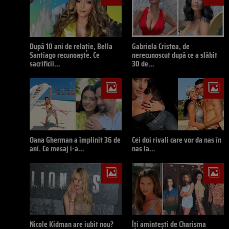
După 10 ani de relație, Bella
Gabriela Cristea, de
Santiago recunoaște. Ce
nerecunoscut după ce a slăbit
sacrificii…
30 de…
Oana Gherman a împlinit 36 de
Cei doi rivali care vor da nas în
ani. Ce mesaj i-a…
nas la…
Nicole Kidman are iubit nou?
Îți amintești de Charisma