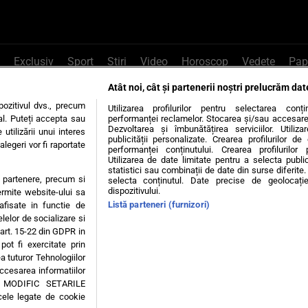
Exclusiv
Sport
Știri
Video
Horoscop
Vedete
Pap
Atât noi, cât și partenerii noștri prelucrăm dat
e Whatsapp
, sună la 0741226226 sau trim
ozitivul dvs., precum
Utilizarea profilurilor pentru selectarea conț
al. Puteți accepta sau
performanței reclamelor. Stocarea și/sau accesarea 
Dezvoltarea și îmbunătățirea serviciilor. Utiliza
utilizării unui interes
publicității personalizate. Crearea profilurilor d
legeri vor fi raportate
Știri interne
Știri externe
Politică
performanței conținutului. Crearea profilurilor 
Utilizarea de date limitate pentru a selecta public
statistici sau combinații de date din surse diferite. 
te partenere, precum si
selecta conținutul. Date precise de geolocație
tiri
Diete
Insula Iubirii
Dictionar de vise
LIFE STYLE
dispozitivului.
ermite website-ului sa
Listă parteneri (furnizori)
 afisate in functie de
 condiții
Politica de confidențialitate
Politica privind Cookie
elelor de socializare si
 art. 15-22 din GDPR in
pot fi exercitate prin
Modifică Setările
a tuturor Tehnologiilor
accesarea informatiilor
A MODIFIC SETARILE
© 2026 - Toate drepturile rezervate
cele legate de cookie
ING SRL, Adresa: București, Sos Fabrica de Glucoză, nr. 21, parter, sector 2, J20160006