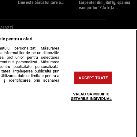
Cine este bărbatul care o…
Carpenter din „Buffy, spaima
vampirilor”? Actrița…
arazzi
ele pentru a oferi:
ite mail la pont@cancan.ro
inutului personalizat. Măsurarea
informațiilor de pe un dispozitiv.
rea profilurilor pentru selectarea
e conținut personalizat. Măsurarea
pentru publicitate personalizată.
itatea. Înțelegerea publicului prin
Utilizarea datelor limitate pentru a
ACCEPT TOATE
 și identificarea prin scanarea
Horoscop
VREAU SA MODIFIC
-urile
Despre noi
Contact
SETARILE INDIVIDUAL
31407, CIF: RO35451445