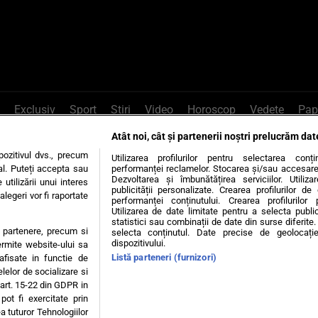
Exclusiv
Sport
Știri
Video
Horoscop
Vedete
Pap
Atât noi, cât și partenerii noștri prelucrăm dat
e Whatsapp
, sună la 0741226226 sau trim
ozitivul dvs., precum
Utilizarea profilurilor pentru selectarea conț
al. Puteți accepta sau
performanței reclamelor. Stocarea și/sau accesarea 
Dezvoltarea și îmbunătățirea serviciilor. Utiliza
utilizării unui interes
publicității personalizate. Crearea profilurilor d
legeri vor fi raportate
Știri interne
Știri externe
Politică
performanței conținutului. Crearea profilurilor 
Utilizarea de date limitate pentru a selecta public
statistici sau combinații de date din surse diferite. 
te partenere, precum si
selecta conținutul. Date precise de geolocație
tiri
Diete
Insula Iubirii
Dictionar de vise
LIFE STYLE
dispozitivului.
ermite website-ului sa
Listă parteneri (furnizori)
 afisate in functie de
 condiții
Politica de confidențialitate
Politica privind Cookie
elelor de socializare si
 art. 15-22 din GDPR in
pot fi exercitate prin
Modifică Setările
a tuturor Tehnologiilor