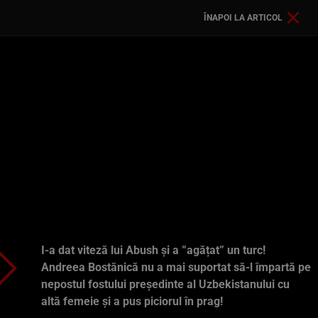
ÎNAPOI LA ARTICOL
I-a dat viteză lui Abush și a ”agățat” un turc!
Andreea Bostănică nu a mai suportat să-l împartă pe
nepostul fostului președinte al Uzbekistanului cu
altă femeie și a pus piciorul în prag!