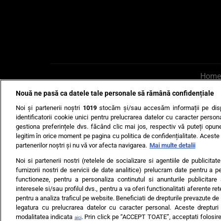
Home
Nouă ne pasă ca datele tale personale să rămână confidențiale
AI UN PONT?
Scrie-ne p
Noi și partenerii noștri
1019
stocăm și/sau accesăm informații pe disp
identificatorii cookie unici pentru prelucrarea datelor cu caracter person
gestiona preferințele dvs. făcând clic mai jos, respectiv vă puteți opune 
legitim în orice moment pe pagina cu politica de confidențialitate. Aceste a
partenerilor noștri și nu vă vor afecta navigarea.
Mai multe detalii
Noi si partenerii nostri (retelele de socializare si agentiile de publicita
Ultimele s
furnizorii nostri de servicii de date analitice) prelucram date pentru a p
functioneze, pentru a personaliza continutul si anunturile publicitare
Echipa editorială
Termeni si
interesele si/sau profilul dvs., pentru a va oferi functionalitati aferente ret
pentru a analiza traficul pe website. Beneficiati de drepturile prevazute de
legatura cu prelucrarea datelor cu caracter personal. Aceste drepturi 
modalitatea indicata
. Prin click pe “ACCEPT TOATE”, acceptati folosire
aici