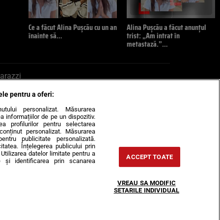
Ce a făcut Alina Pușcău cu un an
Alina Pușcău a făcut anunțul
înainte să…
trist: „Am intrat în
metastază.”…
arazzi
ele pentru a oferi:
ite mail la pont@cancan.ro
inutului personalizat. Măsurarea
informațiilor de pe un dispozitiv.
rea profilurilor pentru selectarea
e conținut personalizat. Măsurarea
pentru publicitate personalizată.
itatea. Înțelegerea publicului prin
Utilizarea datelor limitate pentru a
ACCEPT TOATE
 și identificarea prin scanarea
Horoscop
VREAU SA MODIFIC
-urile
Despre noi
Contact
SETARILE INDIVIDUAL