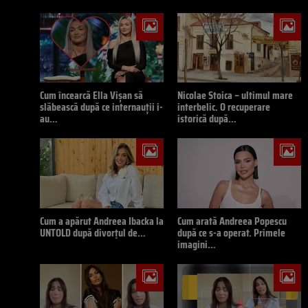
Cum încearcă Ella Vișan să
Nicolae Stoica – ultimul mare
slăbească după ce internauții i-
interbelic. O recuperare
au…
istorică după…
Cum a apărut Andreea Ibacka la
Cum arată Andreea Popescu
UNTOLD după divorțul de…
după ce s-a operat. Primele
imagini…