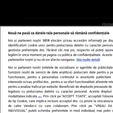
Home
Nouă ne pasă ca datele tale personale să rămână confidențiale
AI UN PONT?
Scrie-ne p
Noi și partenerii noștri
1019
stocăm și/sau accesăm informații pe disp
identificatorii cookie unici pentru prelucrarea datelor cu caracter person
gestiona preferințele dvs. făcând clic mai jos, respectiv vă puteți opune 
legitim în orice moment pe pagina cu politica de confidențialitate. Aceste a
partenerilor noștri și nu vă vor afecta navigarea.
Mai multe detalii
Noi si partenerii nostri (retelele de socializare si agentiile de publicita
Ultimele s
furnizorii nostri de servicii de date analitice) prelucram date pentru a p
functioneze, pentru a personaliza continutul si anunturile publicitare
Echipa editorială
Termeni si
interesele si/sau profilul dvs., pentru a va oferi functionalitati aferente ret
pentru a analiza traficul pe website. Beneficiati de drepturile prevazute de
legatura cu prelucrarea datelor cu caracter personal. Aceste drepturi 
modalitatea indicata
. Prin click pe “ACCEPT TOATE”, acceptati folosire
aici
de tip Cookie, care implica inclusiv acceptul dvs. cu privire la stocarea/
de catre Vendor-ii cu care colaboram. Prin click pe “VREAU S
INDIVIDUAL” puteti schimba preferintele in mod individual, mai putin 