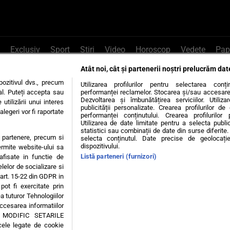
Exclusiv
Sport
Știri
Video
Horoscop
Vedete
Pap
Atât noi, cât și partenerii noștri prelucrăm dat
e Whatsapp
, sună la 0741226226 sau trim
ozitivul dvs., precum
Utilizarea profilurilor pentru selectarea conț
al. Puteți accepta sau
performanței reclamelor. Stocarea și/sau accesarea 
Dezvoltarea și îmbunătățirea serviciilor. Utiliza
utilizării unui interes
publicității personalizate. Crearea profilurilor d
legeri vor fi raportate
Știri interne
Știri externe
Politică
performanței conținutului. Crearea profilurilor 
Utilizarea de date limitate pentru a selecta public
statistici sau combinații de date din surse diferite. 
te partenere, precum si
selecta conținutul. Date precise de geolocație
tiri
Diete
Insula Iubirii
Dictionar de vise
LIFE STYLE
dispozitivului.
ermite website-ului sa
Listă parteneri (furnizori)
 afisate in functie de
 condiții
Politica de confidențialitate
Politica privind Cookie
elelor de socializare si
 art. 15-22 din GDPR in
pot fi exercitate prin
Modifică Setările
a tuturor Tehnologiilor
accesarea informatiilor
A MODIFIC SETARILE
© 2026 - Toate drepturile rezervate
cele legate de cookie