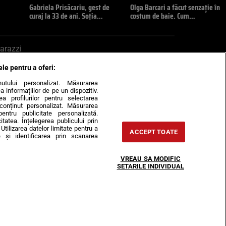
Gabriela Prisăcariu, gest de
Olga Barcari a făcut senzație în
curaj la 33 de ani. Soția…
costum de baie. Cum…
arazzi
ele pentru a oferi:
ite mail la pont@cancan.ro
inutului personalizat. Măsurarea
informațiilor de pe un dispozitiv.
rea profilurilor pentru selectarea
e conținut personalizat. Măsurarea
pentru publicitate personalizată.
itatea. Înțelegerea publicului prin
Utilizarea datelor limitate pentru a
ACCEPT TOATE
 și identificarea prin scanarea
Horoscop
VREAU SA MODIFIC
-urile
Despre noi
Contact
SETARILE INDIVIDUAL