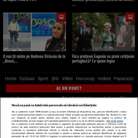
…
O mai ții minte pe Andreea Străvoiu de la
Fiica prințesei Eugenie va primi cetățenie
„Bravo,…
portugheză? Ce spune legea
Home
Exclusiv
Sport
Știri
Video
Horoscop
Vedete
Paparazzi
AI UN PONT?
Scrie-ne pe Whatsapp
, sună la 0741226226 sau trimite mail la
pont@cancan.ro
Nouă ne pasă ca datele tale personale să rămână confidențiale
Noi și partenerii noștri
1019
stocăm și/sau accesăm informații pe dispozitivul dvs., precum identificatorii cookie
unici pentru prelucrarea datelor cu caracter personal. Puteți accepta sau gestiona preferințele dvs. făcând clic mai
Știri interne
Știri externe
Politică
jos, respectiv vă puteți opune utilizării unui interes legitim în orice moment pe pagina cu politica de
confidențialitate. Aceste alegeri vor fi raportate partenerilor noștri și nu vă vor afecta navigarea.
Mai multe detalii
Noi si partenerii nostri (retelele de socializare si agentiile de publicitate partenere, precum si furnizorii nostri de
servicii de date analitice) prelucram date pentru a permite website-ului sa functioneze, pentru a personaliza
Ultimele stiri
Diete
Insula Iubirii
Dictionar de vise
LIFE STYLE
continutul si anunturile publicitare afisate in functie de interesele si/sau profilul dvs., pentru a va oferi
functionalitati aferente retelelor de socializare si pentru a analiza traficul pe website. Beneficiati de drepturile
Horoscop
prevazute de art. 15-22 din GDPR in legatura cu prelucrarea datelor cu caracter personal. Aceste drepturi pot fi