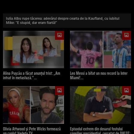
Iulia Albu rupe tăcerea: adevărul despre cearta de la Kaufland, cu iubitul
Mike: ”E stupid, dar eram fiartă!”
Alina Pușcău a făcut anunțul trist: „Am
Leo Messi a bifat un nou record la Inter
intrat în metastază.”…
Miami!…
Olivia Attwood și Pete Wicks formează
Episodul extrem din dosarul fostului
un cuplu! Vedeta TV…
consilier prezidențial, cercetat de DIICOT: