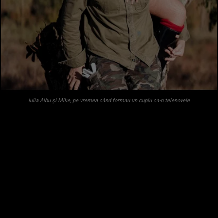
Iulia Albu și Mike, pe vremea când formau un cuplu ca-n telenovele