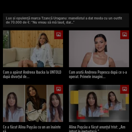
Lux şi opulenţă marca Tzancă Uraganu: manelistul a dat moda cu un outfit
de 70.000 de €: “Nu vreau să mă laud, dar…”
Cum a apărut Andreea Ibacka la UNTOLD
Cum arată Andreea Popescu după ce s-a
după divorțul de…
operat. Primele imagini…
Ce a făcut Alina Pușcău cu un an înainte
Alina Pușcău a făcut anunțul trist: „Am
să…
intrat în metastază.”…