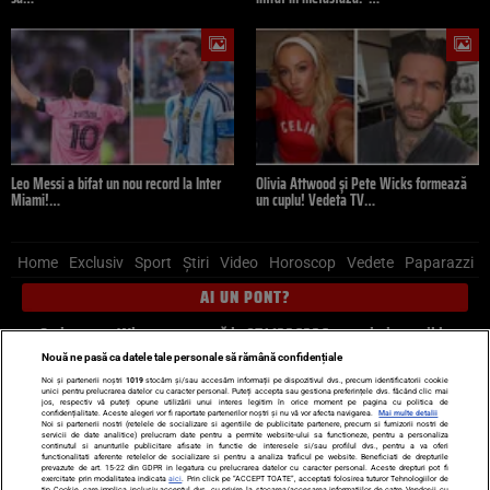
Leo Messi a bifat un nou record la Inter
Olivia Attwood și Pete Wicks formează
Miami!…
un cuplu! Vedeta TV…
Home
Exclusiv
Sport
Știri
Video
Horoscop
Vedete
Paparazzi
AI UN PONT?
Scrie-ne pe Whatsapp
, sună la 0741226226 sau trimite mail la
pont@cancan.ro
Nouă ne pasă ca datele tale personale să rămână confidențiale
Noi și partenerii noștri
1019
stocăm și/sau accesăm informații pe dispozitivul dvs., precum identificatorii cookie
unici pentru prelucrarea datelor cu caracter personal. Puteți accepta sau gestiona preferințele dvs. făcând clic mai
Știri interne
Știri externe
Politică
jos, respectiv vă puteți opune utilizării unui interes legitim în orice moment pe pagina cu politica de
confidențialitate. Aceste alegeri vor fi raportate partenerilor noștri și nu vă vor afecta navigarea.
Mai multe detalii
Noi si partenerii nostri (retelele de socializare si agentiile de publicitate partenere, precum si furnizorii nostri de
servicii de date analitice) prelucram date pentru a permite website-ului sa functioneze, pentru a personaliza
Ultimele stiri
Diete
Insula Iubirii
Dictionar de vise
LIFE STYLE
continutul si anunturile publicitare afisate in functie de interesele si/sau profilul dvs., pentru a va oferi
functionalitati aferente retelelor de socializare si pentru a analiza traficul pe website. Beneficiati de drepturile
Horoscop
prevazute de art. 15-22 din GDPR in legatura cu prelucrarea datelor cu caracter personal. Aceste drepturi pot fi
exercitate prin modalitatea indicata
aici
. Prin click pe “ACCEPT TOATE”, acceptati folosirea tuturor Tehnologiilor de
tip Cookie, care implica inclusiv acceptul dvs. cu privire la stocarea/accesarea informatiilor de catre Vendor-ii cu