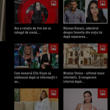
Are o relație de trei ani cu
Răzvan Kovacs, adevărul
colegul de scenă,…
despre femeile din viața lui
după separarea…
Cum încearcă Ella Vișan să
Nicolae Stoica – ultimul mare
slăbească după ce internauții i-
interbelic. O recuperare
au…
istorică după…