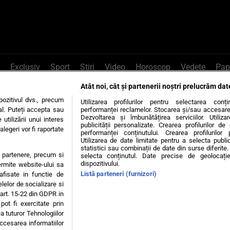
Exclusiv
Sport
Știri
Video
Horoscop
Vedete
Pap
Atât noi, cât și partenerii noștri prelucrăm dat
e Whatsapp
, sună la 0741226226 sau trim
ozitivul dvs., precum
Utilizarea profilurilor pentru selectarea conț
al. Puteți accepta sau
performanței reclamelor. Stocarea și/sau accesarea 
Dezvoltarea și îmbunătățirea serviciilor. Utiliza
utilizării unui interes
publicității personalizate. Crearea profilurilor d
legeri vor fi raportate
Știri interne
Știri externe
Politică
performanței conținutului. Crearea profilurilor 
Utilizarea de date limitate pentru a selecta public
statistici sau combinații de date din surse diferite. 
te partenere, precum si
selecta conținutul. Date precise de geolocație
tiri
Diete
Insula Iubirii
Dictionar de vise
LIFE STYLE
dispozitivului.
ermite website-ului sa
Listă parteneri (furnizori)
 afisate in functie de
 condiții
Politica de confidențialitate
Politica privind Cookie
elelor de socializare si
 art. 15-22 din GDPR in
pot fi exercitate prin
Modifică Setările
a tuturor Tehnologiilor
accesarea informatiilor