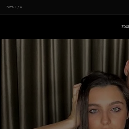
Poza
1
/ 4