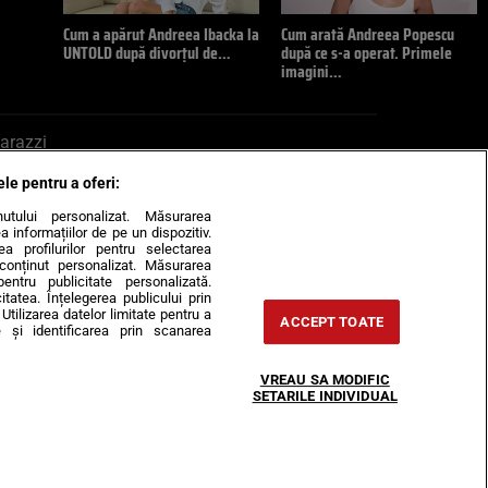
Cum a apărut Andreea Ibacka la
Cum arată Andreea Popescu
UNTOLD după divorțul de…
după ce s-a operat. Primele
imagini…
arazzi
ele pentru a oferi:
ite mail la pont@cancan.ro
inutului personalizat. Măsurarea
informațiilor de pe un dispozitiv.
rea profilurilor pentru selectarea
e conținut personalizat. Măsurarea
pentru publicitate personalizată.
itatea. Înțelegerea publicului prin
Utilizarea datelor limitate pentru a
ACCEPT TOATE
 și identificarea prin scanarea
Horoscop
VREAU SA MODIFIC
-urile
Despre noi
Contact
SETARILE INDIVIDUAL