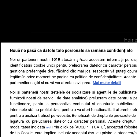
Home
Nouă ne pasă ca datele tale personale să rămână confidențiale
AI UN PONT?
Scrie-ne p
Noi și partenerii noștri
1019
stocăm și/sau accesăm informații pe disp
identificatorii cookie unici pentru prelucrarea datelor cu caracter person
gestiona preferințele dvs. făcând clic mai jos, respectiv vă puteți opune 
legitim în orice moment pe pagina cu politica de confidențialitate. Aceste a
partenerilor noștri și nu vă vor afecta navigarea.
Mai multe detalii
Noi si partenerii nostri (retelele de socializare si agentiile de publicita
Ultimele s
furnizorii nostri de servicii de date analitice) prelucram date pentru a p
functioneze, pentru a personaliza continutul si anunturile publicitare
Echipa editorială
Termeni si
interesele si/sau profilul dvs., pentru a va oferi functionalitati aferente ret
pentru a analiza traficul pe website. Beneficiati de drepturile prevazute de
legatura cu prelucrarea datelor cu caracter personal. Aceste drepturi 
modalitatea indicata
. Prin click pe “ACCEPT TOATE”, acceptati folosire
aici
de tip Cookie, care implica inclusiv acceptul dvs. cu privire la stocarea/