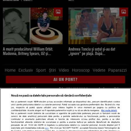
A murit producătorul William Orbit.
Andreea Tonciu și soțul și-au dat
Madonna, Britney Spears, U2 și…
„ignore” pe plajă. După…
Home
Exclusiv
Sport
Știri
Video
Horoscop
Vedete
Paparazzi
AI UN PONT?
Scrie-ne pe Whatsapp
, sună la 0741226226 sau trimite mail la
pont@cancan.ro
Nouă ne pasă ca datele tale personale să rămână confidențiale
Noi și partenerii noștri
1019
stocăm și/sau accesăm informații pe dispozitivul dvs., precum identificatorii cookie
unici pentru prelucrarea datelor cu caracter personal. Puteți accepta sau gestiona preferințele dvs. făcând clic mai
Știri interne
Știri externe
Politică
jos, respectiv vă puteți opune utilizării unui interes legitim în orice moment pe pagina cu politica de
confidențialitate. Aceste alegeri vor fi raportate partenerilor noștri și nu vă vor afecta navigarea.
Mai multe detalii
Noi si partenerii nostri (retelele de socializare si agentiile de publicitate partenere, precum si furnizorii nostri de
servicii de date analitice) prelucram date pentru a permite website-ului sa functioneze, pentru a personaliza
Ultimele stiri
Diete
Insula Iubirii
Dictionar de vise
LIFE STYLE
continutul si anunturile publicitare afisate in functie de interesele si/sau profilul dvs., pentru a va oferi
functionalitati aferente retelelor de socializare si pentru a analiza traficul pe website. Beneficiati de drepturile
Horoscop
prevazute de art. 15-22 din GDPR in legatura cu prelucrarea datelor cu caracter personal. Aceste drepturi pot fi
exercitate prin modalitatea indicata
aici
. Prin click pe “ACCEPT TOATE”, acceptati folosirea tuturor Tehnologiilor de
tip Cookie, care implica inclusiv acceptul dvs. cu privire la stocarea/accesarea informatiilor de catre Vendor-ii cu