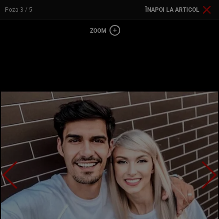
Poza
3
/ 5
ÎNAPOI LA ARTICOL