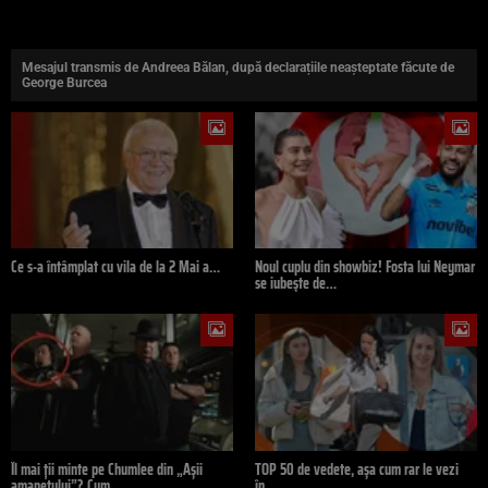
Mesajul transmis de Andreea Bălan, după declarațiile neașteptate făcute de
George Burcea
Ce s-a întâmplat cu vila de la 2 Mai a…
Noul cuplu din showbiz! Fosta lui Neymar
se iubește de…
Îl mai ții minte pe Chumlee din „Așii
TOP 50 de vedete, așa cum rar le vezi
amanetului”? Cum…
în…