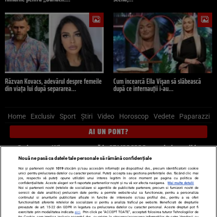
Răzvan Kovacs, adevărul despre femeile
Cum încearcă Ella Vișan să slăbească
din viața lui după separarea…
după ce internauții i-au…
Home
Exclusiv
Sport
Știri
Video
Horoscop
Vedete
Paparazzi
AI UN PONT?
Scrie-ne pe Whatsapp
, sună la 0741226226 sau trimite mail la
pont@cancan.ro
Nouă ne pasă ca datele tale personale să rămână confidențiale
Noi și partenerii noștri
1019
stocăm și/sau accesăm informații pe dispozitivul dvs., precum identificatorii cookie
unici pentru prelucrarea datelor cu caracter personal. Puteți accepta sau gestiona preferințele dvs. făcând clic mai
Știri interne
Știri externe
Politică
jos, respectiv vă puteți opune utilizării unui interes legitim în orice moment pe pagina cu politica de
confidențialitate. Aceste alegeri vor fi raportate partenerilor noștri și nu vă vor afecta navigarea.
Mai multe detalii
Noi si partenerii nostri (retelele de socializare si agentiile de publicitate partenere, precum si furnizorii nostri de
servicii de date analitice) prelucram date pentru a permite website-ului sa functioneze, pentru a personaliza
Ultimele stiri
Diete
Insula Iubirii
Dictionar de vise
LIFE STYLE
continutul si anunturile publicitare afisate in functie de interesele si/sau profilul dvs., pentru a va oferi
functionalitati aferente retelelor de socializare si pentru a analiza traficul pe website. Beneficiati de drepturile
Horoscop
prevazute de art. 15-22 din GDPR in legatura cu prelucrarea datelor cu caracter personal. Aceste drepturi pot fi
exercitate prin modalitatea indicata
aici
. Prin click pe “ACCEPT TOATE”, acceptati folosirea tuturor Tehnologiilor de
tip Cookie, care implica inclusiv acceptul dvs. cu privire la stocarea/accesarea informatiilor de catre Vendor-ii cu