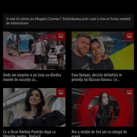
O mai ții minte pe Magda Ciumac? Schimbarea prin care a trecut fosta vedetă
de televiziune
Unde am surprins-o pe Livia ex-Bordea
Ema Oprișan, decizie definitivă în
înainte de vacanța cu…
privința lui Răzvan Kovacs. Ce…
Ce a făcut Adelina Pestrițu după ce
Are o relație de trei ani cu colegul de
filmările pentru „Burlacii:…
scenă,…