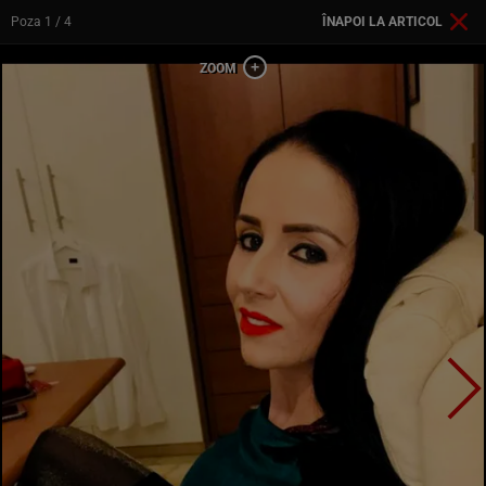
Poza
1
/ 4
ÎNAPOI LA ARTICOL