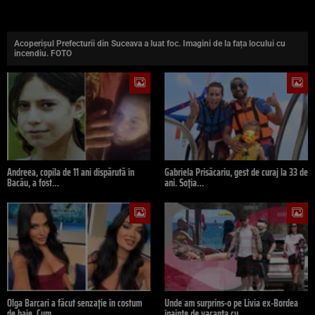
Acoperișul Prefecturii din Suceava a luat foc. Imagini de la fața locului cu
incendiu. FOTO
Andreea, copila de 11 ani dispărută în
Gabriela Prisăcariu, gest de curaj la 33 de
Bacău, a fost…
ani. Soția…
Olga Barcari a făcut senzație în costum
Unde am surprins-o pe Livia ex-Bordea
de baie. Cum…
înainte de vacanța cu…