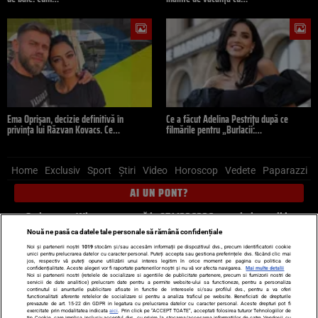
Ema Oprișan, decizie definitivă în
Ce a făcut Adelina Pestrițu după ce
privința lui Răzvan Kovacs. Ce…
filmările pentru „Burlacii:…
Home
Exclusiv
Sport
Știri
Video
Horoscop
Vedete
Paparazzi
AI UN PONT?
Scrie-ne pe Whatsapp
, sună la 0741226226 sau trimite mail la
pont@cancan.ro
Nouă ne pasă ca datele tale personale să rămână confidențiale
Noi și partenerii noștri
1019
stocăm și/sau accesăm informații pe dispozitivul dvs., precum identificatorii cookie
unici pentru prelucrarea datelor cu caracter personal. Puteți accepta sau gestiona preferințele dvs. făcând clic mai
Știri interne
Știri externe
Politică
jos, respectiv vă puteți opune utilizării unui interes legitim în orice moment pe pagina cu politica de
confidențialitate. Aceste alegeri vor fi raportate partenerilor noștri și nu vă vor afecta navigarea.
Mai multe detalii
Noi si partenerii nostri (retelele de socializare si agentiile de publicitate partenere, precum si furnizorii nostri de
servicii de date analitice) prelucram date pentru a permite website-ului sa functioneze, pentru a personaliza
Ultimele stiri
Diete
Insula Iubirii
Dictionar de vise
LIFE STYLE
continutul si anunturile publicitare afisate in functie de interesele si/sau profilul dvs., pentru a va oferi
functionalitati aferente retelelor de socializare si pentru a analiza traficul pe website. Beneficiati de drepturile
Horoscop
prevazute de art. 15-22 din GDPR in legatura cu prelucrarea datelor cu caracter personal. Aceste drepturi pot fi
exercitate prin modalitatea indicata
aici
. Prin click pe “ACCEPT TOATE”, acceptati folosirea tuturor Tehnologiilor de
tip Cookie, care implica inclusiv acceptul dvs. cu privire la stocarea/accesarea informatiilor de catre Vendor-ii cu