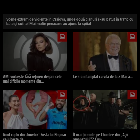
Scene extrem de violente în Craiova, unde două clanuri s-au bătut în trafic cu
bâte și cuțite! Mai multe persoane au ajuns la spital
AMI vorbește fără rețineri despre cele
Ce s-a întâmplat cu vila de la 2 Mai a…
mai dificile momente din…
Noul cuplu din showbiz! Fosta lui Neymar
Îl mai ții minte pe Chumlee din „Așii
se iubește de…
amanetului”? Cum…