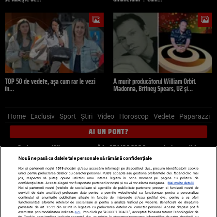
TOP 50 de vedete, așa cum rar le vezi
A murit producătorul William Orbit.
în…
Madonna, Britney Spears, U2 și…
Home
Exclusiv
Sport
Știri
Video
Horoscop
Vedete
Paparazzi
AI UN PONT?
Scrie-ne pe Whatsapp
, sună la 0741226226 sau trimite mail la
pont@cancan.ro
Nouă ne pasă ca datele tale personale să rămână confidențiale
Noi și partenerii noștri
1019
stocăm și/sau accesăm informații pe dispozitivul dvs., precum identificatorii cookie
unici pentru prelucrarea datelor cu caracter personal. Puteți accepta sau gestiona preferințele dvs. făcând clic mai
Știri interne
Știri externe
Politică
jos, respectiv vă puteți opune utilizării unui interes legitim în orice moment pe pagina cu politica de
confidențialitate. Aceste alegeri vor fi raportate partenerilor noștri și nu vă vor afecta navigarea.
Mai multe detalii
Noi si partenerii nostri (retelele de socializare si agentiile de publicitate partenere, precum si furnizorii nostri de
servicii de date analitice) prelucram date pentru a permite website-ului sa functioneze, pentru a personaliza
Ultimele stiri
Diete
Insula Iubirii
Dictionar de vise
LIFE STYLE
continutul si anunturile publicitare afisate in functie de interesele si/sau profilul dvs., pentru a va oferi
functionalitati aferente retelelor de socializare si pentru a analiza traficul pe website. Beneficiati de drepturile
Horoscop
prevazute de art. 15-22 din GDPR in legatura cu prelucrarea datelor cu caracter personal. Aceste drepturi pot fi
exercitate prin modalitatea indicata
aici
. Prin click pe “ACCEPT TOATE”, acceptati folosirea tuturor Tehnologiilor de
tip Cookie, care implica inclusiv acceptul dvs. cu privire la stocarea/accesarea informatiilor de catre Vendor-ii cu