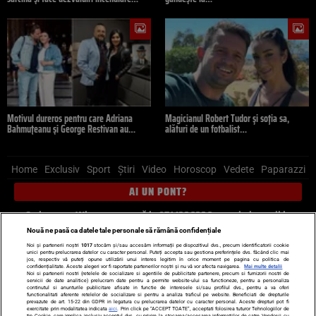
Motivul dureros pentru care Adriana
Magicianul Robert Tudor și soția sa,
Bahmuțeanu și George Restivan au…
alături de un fotbalist…
Home
Exclusiv
Sport
Știri
Video
Horoscop
Vedete
Paparazzi
AI UN PONT?
Scrie-ne pe Whatsapp
, sună la 0741226226 sau trimite mail la
pont@cancan.ro
Nouă ne pasă ca datele tale personale să rămână confidențiale
Noi și partenerii noștri
1017
stocăm și/sau accesăm informații pe dispozitivul dvs., precum identificatorii cookie
unici pentru prelucrarea datelor cu caracter personal. Puteți accepta sau gestiona preferințele dvs. făcând clic mai
Știri interne
Știri externe
Politică
jos, respectiv vă puteți opune utilizării unui interes legitim în orice moment pe pagina cu politica de
confidențialitate. Aceste alegeri vor fi raportate partenerilor noștri și nu vă vor afecta navigarea.
Mai multe detalii
Noi si partenerii nostri (retelele de socializare si agentiile de publicitate partenere, precum si furnizorii nostri de
servicii de date analitice) prelucram date pentru a permite website-ului sa functioneze, pentru a personaliza
Ultimele stiri
Diete
Insula Iubirii
Dictionar de vise
LIFE STYLE
continutul si anunturile publicitare afisate in functie de interesele si/sau profilul dvs., pentru a va oferi
functionalitati aferente retelelor de socializare si pentru a analiza traficul pe website. Beneficiati de drepturile
Horoscop
prevazute de art. 15-22 din GDPR in legatura cu prelucrarea datelor cu caracter personal. Aceste drepturi pot fi
exercitate prin modalitatea indicata
aici
. Prin click pe “ACCEPT TOATE”, acceptati folosirea tuturor Tehnologiilor de
tip Cookie, care implica inclusiv acceptul dvs. cu privire la stocarea/accesarea informatiilor de catre Vendor-ii cu