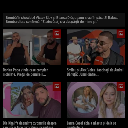
Bombă în showbiz! Victor Slav și Bianca Drăgușanu s-au împăcat?! Raluca
Bombardiera confirmă: “E adevărat, s-a despărțit de mine și..”
Dorian Popa vinde case complet
Smiley și Alex Velea, fascinați de Andrei
mobilate. Prețul de pornire îi…
Bănuță: „Unul dintre…
Bia Khalifa dezminte zvonurile despre
Laura Cosoi abia a născut și deja se
sarcină și face dezvăluiri incendiare…
gândește la…