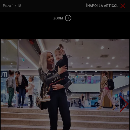
Poza
1
/ 18
ÎNAPOI LA ARTICOL