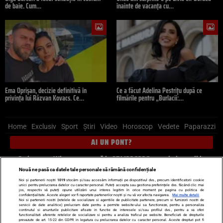
de baie. Cum…
înainte de vacanța cu…
Ema Oprișan, decizie definitivă în
Ce a făcut Adelina Pestrițu după ce
privința lui Răzvan Kovacs. Ce…
filmările pentru „Burlacii:…
Home
Exclusiv
Sport
Știri
Video
Horoscop
Vedete
Paparazzi
AI UN PONT?
Scrie-ne pe Whatsapp
, sună la 0741226226 sau trimite mail la
pont@cancan.ro
Nouă ne pasă ca datele tale personale să rămână confidențiale
Noi și partenerii noștri
1019
stocăm și/sau accesăm informații pe dispozitivul dvs., precum identificatorii cookie
unici pentru prelucrarea datelor cu caracter personal. Puteți accepta sau gestiona preferințele dvs. făcând clic mai
Știri interne
Știri externe
Politică
jos, respectiv vă puteți opune utilizării unui interes legitim în orice moment pe pagina cu politica de
confidențialitate. Aceste alegeri vor fi raportate partenerilor noștri și nu vă vor afecta navigarea.
Mai multe detalii
Noi si partenerii nostri (retelele de socializare si agentiile de publicitate partenere, precum si furnizorii nostri de
servicii de date analitice) prelucram date pentru a permite website-ului sa functioneze, pentru a personaliza
Ultimele stiri
Diete
Insula Iubirii
Dictionar de vise
LIFE STYLE
continutul si anunturile publicitare afisate in functie de interesele si/sau profilul dvs., pentru a va oferi
functionalitati aferente retelelor de socializare si pentru a analiza traficul pe website. Beneficiati de drepturile
Horoscop
prevazute de art. 15-22 din GDPR in legatura cu prelucrarea datelor cu caracter personal. Aceste drepturi pot fi