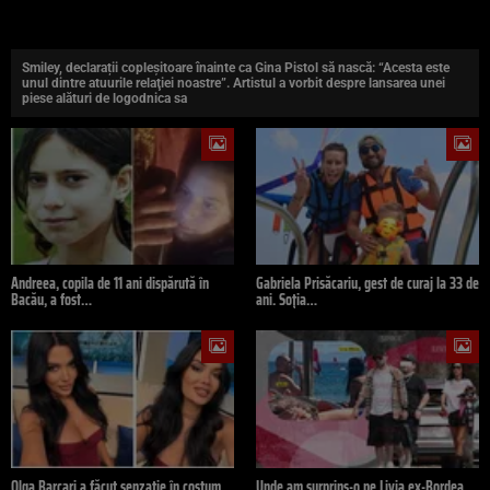
Smiley, declarații copleșitoare înainte ca Gina Pistol să nască: “Acesta este
unul dintre atuurile relaţiei noastre”. Artistul a vorbit despre lansarea unei
piese alături de logodnica sa
Andreea, copila de 11 ani dispărută în
Gabriela Prisăcariu, gest de curaj la 33 de
Bacău, a fost…
ani. Soția…
Olga Barcari a făcut senzație în costum
Unde am surprins-o pe Livia ex-Bordea