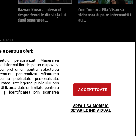
Răzvan Kovacs, adevărul
Cum încearcă Ella Vișan să
despre femeile din viața lui
slăbească după ce internauții i-
după separarea…
au…
arazzi
ele pentru a oferi:
ite mail la pont@cancan.ro
inutului personalizat. Măsurarea
informațiilor de pe un dispozitiv.
rea profilurilor pentru selectarea
e conținut personalizat. Măsurarea
pentru publicitate personalizată.
itatea. Înțelegerea publicului prin
Utilizarea datelor limitate pentru a
ACCEPT TOATE
 și identificarea prin scanarea
Horoscop
VREAU SA MODIFIC
-urile
Despre noi
Contact
SETARILE INDIVIDUAL