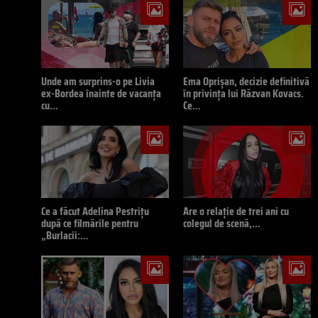
Unde am surprins-o pe Livia
Ema Oprișan, decizie definitivă
ex-Bordea înainte de vacanța
în privința lui Răzvan Kovacs.
cu…
Ce…
Ce a făcut Adelina Pestrițu
Are o relație de trei ani cu
după ce filmările pentru
colegul de scenă,…
„Burlacii:…