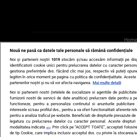
Home
Nouă ne pasă ca datele tale personale să rămână confidențiale
AI UN PONT?
Scrie-ne p
Noi și partenerii noștri
1019
stocăm și/sau accesăm informații pe disp
identificatorii cookie unici pentru prelucrarea datelor cu caracter person
gestiona preferințele dvs. făcând clic mai jos, respectiv vă puteți opune 
legitim în orice moment pe pagina cu politica de confidențialitate. Aceste a
partenerilor noștri și nu vă vor afecta navigarea.
Mai multe detalii
Noi si partenerii nostri (retelele de socializare si agentiile de publicita
Ultimele s
furnizorii nostri de servicii de date analitice) prelucram date pentru a p
functioneze, pentru a personaliza continutul si anunturile publicitare
Echipa editorială
Termeni si
interesele si/sau profilul dvs., pentru a va oferi functionalitati aferente ret
pentru a analiza traficul pe website. Beneficiati de drepturile prevazute de
legatura cu prelucrarea datelor cu caracter personal. Aceste drepturi 
modalitatea indicata
. Prin click pe “ACCEPT TOATE”, acceptati folosire
aici
de tip Cookie, care implica inclusiv acceptul dvs. cu privire la stocarea/