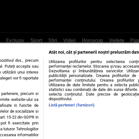
Exclusiv
Sport
Știri
Video
Horoscop
Vedete
Pap
Atât noi, cât și partenerii noștri prelucrăm dat
e Whatsapp
, sună la 0741226226 sau trim
ozitivul dvs., precum
Utilizarea profilurilor pentru selectarea conț
al. Puteți accepta sau
performanței reclamelor. Stocarea și/sau accesarea 
Dezvoltarea și îmbunătățirea serviciilor. Utiliza
utilizării unui interes
publicității personalizate. Crearea profilurilor d
legeri vor fi raportate
Știri interne
Știri externe
Politică
performanței conținutului. Crearea profilurilor 
Utilizarea de date limitate pentru a selecta public
statistici sau combinații de date din surse diferite. 
te partenere, precum si
selecta conținutul. Date precise de geolocație
tiri
Diete
Insula Iubirii
Dictionar de vise
LIFE STYLE
dispozitivului.
ermite website-ului sa
Listă parteneri (furnizori)
 afisate in functie de
 condiții
Politica de confidențialitate
Politica privind Cookie
elelor de socializare si
 art. 15-22 din GDPR in
pot fi exercitate prin
Modifică Setările
a tuturor Tehnologiilor
accesarea informatiilor