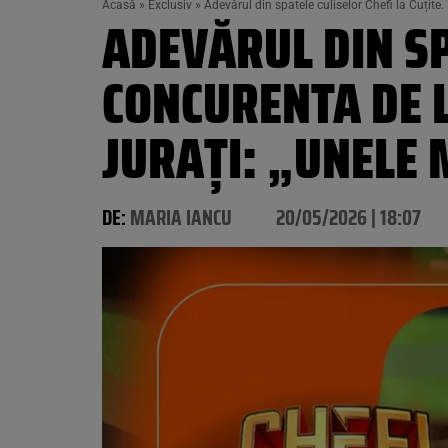
Acasă
»
Exclusiv
»
Adevărul din spatele culiselor Chefi la Cuțite
ADEVĂRUL DIN SP
CONCURENTA DE L
JURAȚI: „UNELE 
DE:
MARIA IANCU
20/05/2026 | 18:07