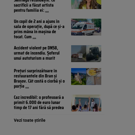
sacrificii a făcut artista
pentru familia ei:
...
Un copil de 2 ani a ajuns în
sala de operație, după ce și-a
prins mâna în mașina de
tocat. Cum
...
Accident violent pe DN58,
urmat de incendiu. Șoferul
unui autoturism a murit
Prețuri surprinzătoare în
restaurantele din Bran și
Brașov. Cât costă o ciorbă și o
porție
...
Caz incredibil: o profesoară a
primit 6.000 de euro lunar
timp de 17 ani fără să predea
Vezi toate știrile