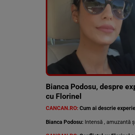
Bianca Podosu, despre expe
cu Florinel
CANCAN.RO:
Cum ai descrie experienț
Bianca Podosu:
Intensă , amuzantă ș