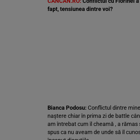
CANCAN.RO:
Conflictul cu Florinel a
fapt, tensiunea dintre voi?
Bianca Podosu:
Conflictul dintre mine
naștere chiar în prima zi de battle câ
am întrebat cum îl cheamă , a rămas s
spus ca nu aveam de unde să îl cunos