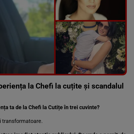
Vezi galeria foto
4 poze
riența la Chefi la cuțite și scandalul
a ta de la Chefi la Cutițe în trei cuvinte?
i transformatoare.