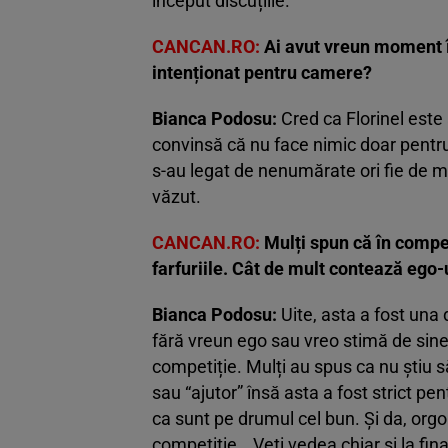
început discuțiile.
CANCAN.RO:
Ai avut vreun moment în
intenționat pentru camere?
Bianca Podosu:
Cred ca Florinel este 
convinsă că nu face nimic doar pentru
s-au legat de nenumărate ori fie de min
văzut.
CANCAN.RO:
Mulți spun că în compet
farfuriile. Cât de mult contează ego-
Bianca Podosu:
Uite, asta a fost una 
fără vreun ego sau vreo stimă de sine f
competiție. Mulți au spus ca nu știu 
sau “ajutor” însă asta a fost strict 
ca sunt pe drumul cel bun. Și da, orgol
competiție… Veți vedea chiar și la fina