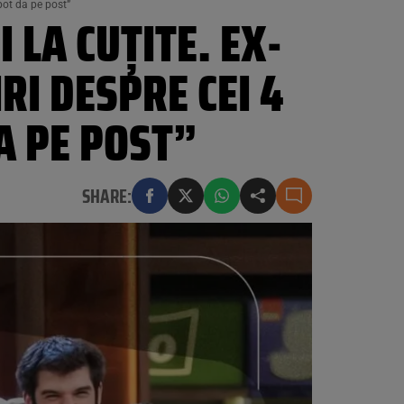
pot da pe post”
 LA CUȚITE. EX-
RI DESPRE CEI 4
A PE POST”
SHARE: