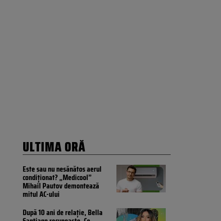
ULTIMA ORĂ
Este sau nu nesănătos aerul
condiționat? „Medicool”
Mihail Pautov demontează
mitul AC-ului
După 10 ani de relație, Bella
Santiago recunoaște. Ce