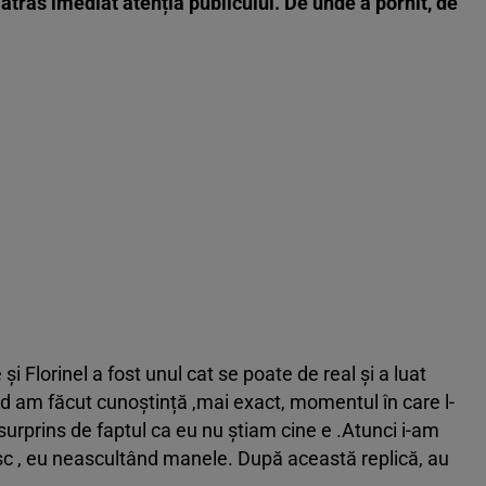
 atras imediat atenția publicului. De unde a pornit, de
 și Florinel a fost unul cat se poate de real și a luat
nd am făcut cunoștință ,mai exact, momentul în care l-
urprins de faptul ca eu nu știam cine e .Atunci i-am
c , eu neascultând manele. După această replică, au