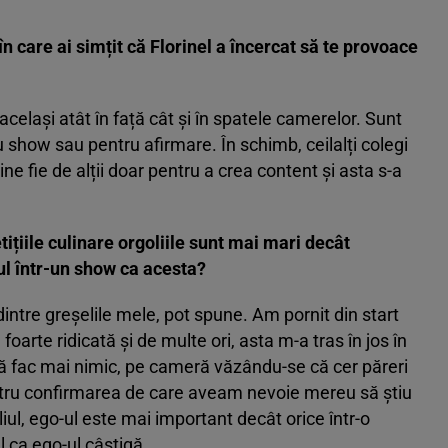
 care ai simțit că Florinel a încercat să te provoace
același atât în față cât și în spatele camerelor. Sunt
 show sau pentru afirmare. În schimb, ceilalți colegi
e fie de alții doar pentru a crea content și asta s-a
ițiile culinare orgoliile sunt mai mari decât
ul într-un show ca acesta?
dintre greșelile mele, pot spune. Am pornit din start
oarte ridicată și de multe ori, asta m-a tras în jos în
să fac mai nimic, pe cameră văzându-se că cer păreri
pentru confirmarea de care aveam nevoie mereu să știu
iul, ego-ul este mai important decât orice într-o
l ca ego-ul câștigă.