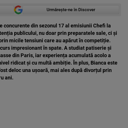
Urmărește-ne în Discover
e concurente din sezonul 17 al emisiunii Chefi la
tenția publicului, nu doar prin preparatele sale, ci și
prin micile tensiuni care au apărut în competiție.
rcurs impresionant în spate. A studiat patiserie și
casse din Paris, iar experiența acumulată acolo a
nivel ridicat și cu multă ambiție. În plus, Bianca este
 fost deloc una ușoară, mai ales după divorțul prin
u ani.