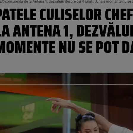
. EX-concurenta de la Antena 1, dezvăluiri despre cei 4 jurați: „Unele momente nu se 
ATELE CULISELOR CHEFI
A ANTENA 1, DEZVĂLUI
MOMENTE NU SE POT D