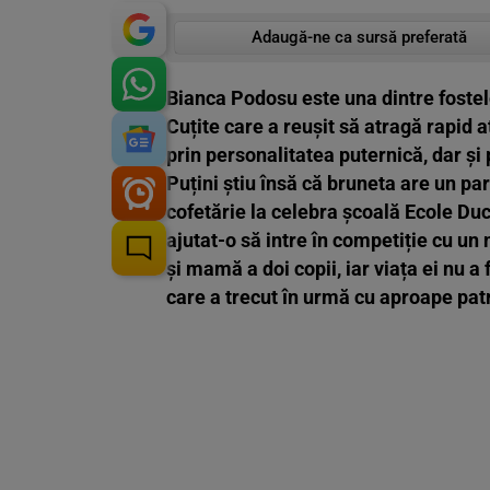
Adaugă-ne ca sursă preferată
Bianca Podosu este una dintre fostel
Cuțite care a reușit să atragă rapid a
prin personalitatea puternică, dar și 
Puțini știu însă că bruneta are un pa
cofetărie la celebra școală Ecole Du
ajutat-o să intre în competiție cu un 
și mamă a doi copii, iar viața ei nu a
care a trecut în urmă cu aproape patr