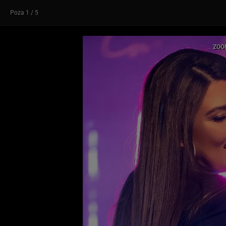
Poza
1
/ 5