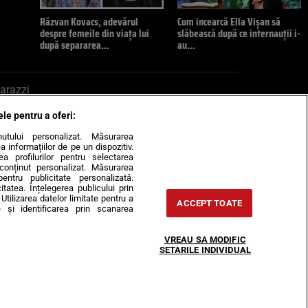
Răzvan Kovacs, adevărul
Cum încearcă Ella Vișan să
despre femeile din viața lui
slăbească după ce internauții i-
după separarea…
au…
arazzi
ele pentru a oferi:
ite mail la pont@cancan.ro
inutului personalizat. Măsurarea
informațiilor de pe un dispozitiv.
rea profilurilor pentru selectarea
e conținut personalizat. Măsurarea
pentru publicitate personalizată.
itatea. Înțelegerea publicului prin
Utilizarea datelor limitate pentru a
ACCEPT TOATE
 și identificarea prin scanarea
Horoscop
VREAU SA MODIFIC
-urile
Despre noi
Contact
SETARILE INDIVIDUAL