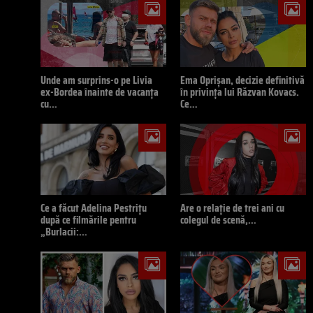
Unde am surprins-o pe Livia
Ema Oprișan, decizie definitivă
ex-Bordea înainte de vacanța
în privința lui Răzvan Kovacs.
cu…
Ce…
Ce a făcut Adelina Pestrițu
Are o relație de trei ani cu
după ce filmările pentru
colegul de scenă,…
„Burlacii:…