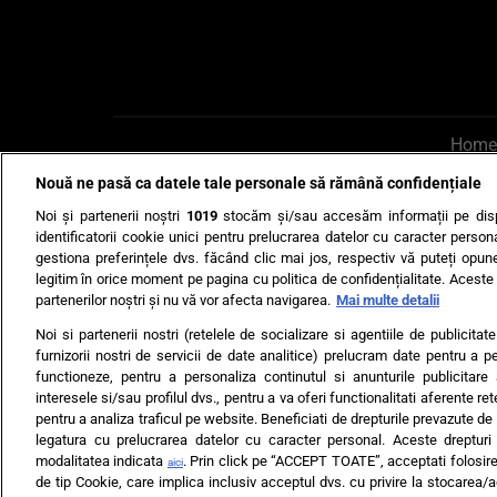
Home
Nouă ne pasă ca datele tale personale să rămână confidențiale
AI UN PONT?
Scrie-ne p
Noi și partenerii noștri
1019
stocăm și/sau accesăm informații pe disp
identificatorii cookie unici pentru prelucrarea datelor cu caracter person
gestiona preferințele dvs. făcând clic mai jos, respectiv vă puteți opune 
legitim în orice moment pe pagina cu politica de confidențialitate. Aceste a
partenerilor noștri și nu vă vor afecta navigarea.
Mai multe detalii
Noi si partenerii nostri (retelele de socializare si agentiile de publicita
Ultimele s
furnizorii nostri de servicii de date analitice) prelucram date pentru a p
functioneze, pentru a personaliza continutul si anunturile publicitare
Echipa editorială
Termeni si
interesele si/sau profilul dvs., pentru a va oferi functionalitati aferente ret
pentru a analiza traficul pe website. Beneficiati de drepturile prevazute de
legatura cu prelucrarea datelor cu caracter personal. Aceste drepturi 
modalitatea indicata
. Prin click pe “ACCEPT TOATE”, acceptati folosire
aici
de tip Cookie, care implica inclusiv acceptul dvs. cu privire la stocarea/