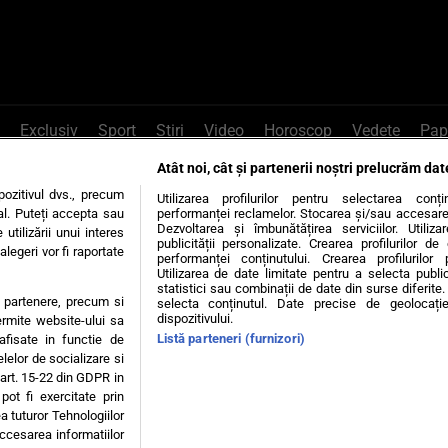
Exclusiv
Sport
Știri
Video
Horoscop
Vedete
Pap
Atât noi, cât și partenerii noștri prelucrăm dat
e Whatsapp
, sună la 0741226226 sau trim
ozitivul dvs., precum
Utilizarea profilurilor pentru selectarea conț
al. Puteți accepta sau
performanței reclamelor. Stocarea și/sau accesarea 
Dezvoltarea și îmbunătățirea serviciilor. Utiliza
utilizării unui interes
publicității personalizate. Crearea profilurilor d
legeri vor fi raportate
Știri interne
Știri externe
Politică
performanței conținutului. Crearea profilurilor 
Utilizarea de date limitate pentru a selecta public
statistici sau combinații de date din surse diferite. 
te partenere, precum si
selecta conținutul. Date precise de geolocație
tiri
Diete
Insula Iubirii
Dictionar de vise
LIFE STYLE
dispozitivului.
ermite website-ului sa
Listă parteneri (furnizori)
 afisate in functie de
 condiții
Politica de confidențialitate
Politica privind Cookie
elelor de socializare si
 art. 15-22 din GDPR in
pot fi exercitate prin
Modifică Setările
a tuturor Tehnologiilor
accesarea informatiilor