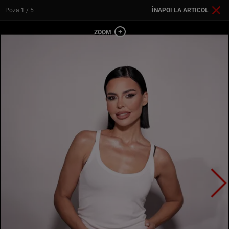
Poza
1
/ 5
ÎNAPOI LA ARTICOL