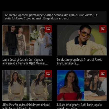
Andreea Popescu, prima reacție după scenele din club cu Dan Alexa. EX-
soția lui Rareș Cojoc nu mai plânge după antrenor
Laura Cosoi și Cosmin Curticăpean
Ce afacere pregătește în secret Alexia
aniversează Nunta de Oțel! Mesajul…
Eram. În timp ce…
Alina Pușcău, mărturisiri despre debutul
A lăsat totul pentru Gabi Torje, apoi a
bolii. Ce s-a întâmplat în…
urmat despărțirea.…