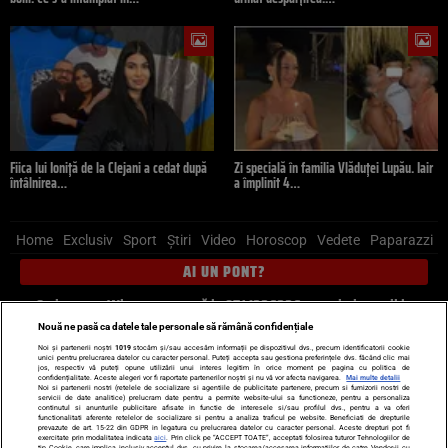
Fiica lui Ioniță de la Clejani a cedat după
Zi specială în familia Vlăduței Lupău. Iair
întâlnirea…
a împlinit 4…
Home
Exclusiv
Sport
Știri
Video
Horoscop
Vedete
Paparazzi
AI UN PONT?
Scrie-ne pe Whatsapp
, sună la 0741226226 sau trimite mail la
pont@cancan.ro
Nouă ne pasă ca datele tale personale să rămână confidențiale
Noi și partenerii noștri
1019
stocăm și/sau accesăm informații pe dispozitivul dvs., precum identificatorii cookie
unici pentru prelucrarea datelor cu caracter personal. Puteți accepta sau gestiona preferințele dvs. făcând clic mai
Știri interne
Știri externe
Politică
jos, respectiv vă puteți opune utilizării unui interes legitim în orice moment pe pagina cu politica de
confidențialitate. Aceste alegeri vor fi raportate partenerilor noștri și nu vă vor afecta navigarea.
Mai multe detalii
Noi si partenerii nostri (retelele de socializare si agentiile de publicitate partenere, precum si furnizorii nostri de
servicii de date analitice) prelucram date pentru a permite website-ului sa functioneze, pentru a personaliza
Ultimele stiri
Diete
Insula Iubirii
Dictionar de vise
LIFE STYLE
continutul si anunturile publicitare afisate in functie de interesele si/sau profilul dvs., pentru a va oferi
functionalitati aferente retelelor de socializare si pentru a analiza traficul pe website. Beneficiati de drepturile
Horoscop
prevazute de art. 15-22 din GDPR in legatura cu prelucrarea datelor cu caracter personal. Aceste drepturi pot fi
exercitate prin modalitatea indicata
aici
. Prin click pe “ACCEPT TOATE”, acceptati folosirea tuturor Tehnologiilor de
tip Cookie, care implica inclusiv acceptul dvs. cu privire la stocarea/accesarea informatiilor de catre Vendor-ii cu