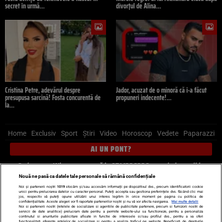
secret în urmă…
divorțul de Alina…
Cristina Petre, adevărul despre
Jador, acuzat de o minoră că i-a făcut
presupusa sarcină! Fosta concurentă de
propuneri indecente!…
la…
Home
Exclusiv
Sport
Știri
Video
Horoscop
Vedete
Paparazzi
AI UN PONT?
Scrie-ne pe Whatsapp
, sună la 0741226226 sau trimite mail la
pont@cancan.ro
Nouă ne pasă ca datele tale personale să rămână confidențiale
Noi și partenerii noștri
1019
stocăm și/sau accesăm informații pe dispozitivul dvs., precum identificatorii cookie
unici pentru prelucrarea datelor cu caracter personal. Puteți accepta sau gestiona preferințele dvs. făcând clic mai
Știri interne
Știri externe
Politică
jos, respectiv vă puteți opune utilizării unui interes legitim în orice moment pe pagina cu politica de
confidențialitate. Aceste alegeri vor fi raportate partenerilor noștri și nu vă vor afecta navigarea.
Mai multe detalii
Noi si partenerii nostri (retelele de socializare si agentiile de publicitate partenere, precum si furnizorii nostri de
servicii de date analitice) prelucram date pentru a permite website-ului sa functioneze, pentru a personaliza
Ultimele stiri
Diete
Insula Iubirii
Dictionar de vise
LIFE STYLE
continutul si anunturile publicitare afisate in functie de interesele si/sau profilul dvs., pentru a va oferi
functionalitati aferente retelelor de socializare si pentru a analiza traficul pe website. Beneficiati de drepturile