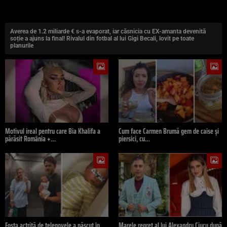
Averea de 1.2 miliarde € s-a evaporat, iar căsnicia cu EX-amanta devenită
soție a ajuns la final! Rivalul din fotbal al lui Gigi Becali, lovit pe toate
planurile
Motivul ireal pentru care Bia Khalifa a
Cum face Carmen Brumă gem de caise și
părăsit România +…
piersici, cu…
Fosta actriță de telenovele a născut în
Marele regret al lui Alexandru Ciucu după