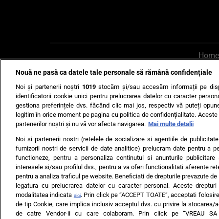
Home
Nouă ne pasă ca datele tale personale să rămână confidențiale
AI UN PONT?
Scrie-ne p
Noi și partenerii noștri
1019
stocăm și/sau accesăm informații pe disp
identificatorii cookie unici pentru prelucrarea datelor cu caracter person
gestiona preferințele dvs. făcând clic mai jos, respectiv vă puteți opune 
legitim în orice moment pe pagina cu politica de confidențialitate. Aceste a
partenerilor noștri și nu vă vor afecta navigarea.
Mai multe detalii
Noi si partenerii nostri (retelele de socializare si agentiile de publicita
Ultimele s
furnizorii nostri de servicii de date analitice) prelucram date pentru a p
functioneze, pentru a personaliza continutul si anunturile publicitare
Echipa editorială
Termeni si
interesele si/sau profilul dvs., pentru a va oferi functionalitati aferente ret
pentru a analiza traficul pe website. Beneficiati de drepturile prevazute de
legatura cu prelucrarea datelor cu caracter personal. Aceste drepturi 
modalitatea indicata
. Prin click pe “ACCEPT TOATE”, acceptati folosire
aici
de tip Cookie, care implica inclusiv acceptul dvs. cu privire la stocarea/
de catre Vendor-ii cu care colaboram. Prin click pe “VREAU S