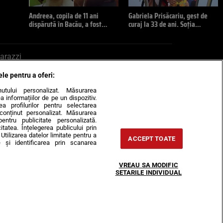
Andreea, copila de 11 ani
Gabriela Prisăcariu, gest de
dispărută în Bacău, a fost…
curaj la 33 de ani. Soția…
arazzi
ele pentru a oferi:
ite mail la pont@cancan.ro
inutului personalizat. Măsurarea
informațiilor de pe un dispozitiv.
rea profilurilor pentru selectarea
e conținut personalizat. Măsurarea
pentru publicitate personalizată.
itatea. Înțelegerea publicului prin
Utilizarea datelor limitate pentru a
ACCEPT TOATE
 și identificarea prin scanarea
Horoscop
VREAU SA MODIFIC
-urile
Despre noi
Contact
SETARILE INDIVIDUAL